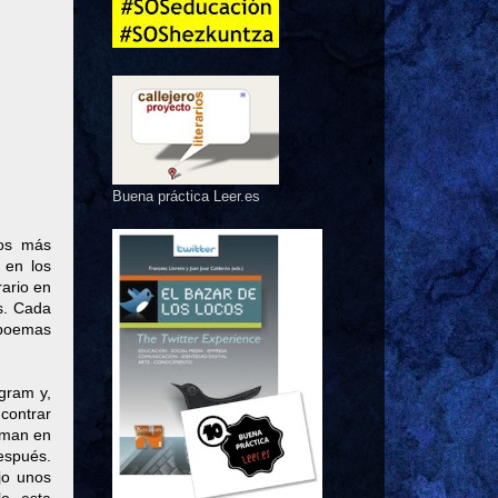
Buena práctica Leer.es
los más
 en los
ario en
s. Cada
 poemas
gram y,
contrar
oman en
espués.
jo unos