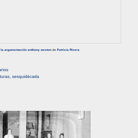
 la argumentación anthony weston
de
Patricia Rivera
rios
turas
,
sesquidécada