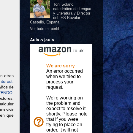
Toni Solano,
catedrático de Lengua
y Literatura y Director
del IES Bovalar.
Castelló, España.
Ver todo mi perfil
Aula o jaula
n otras
nterest
,
años de
YENDO
.
ctores.
alquier
ra vivir
men que