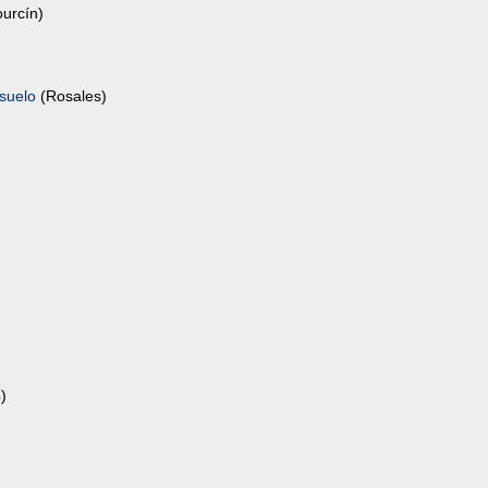
urcín)
 suelo
(Rosales)
)