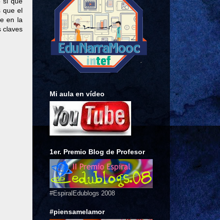
 sí que
 que el
e en la
s claves
Mi aula en vídeo
1er. Premio Blog de Profesor
#EspiralEdublogs 2008
#piensamelamor