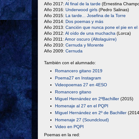
Año 2017:
Al final de la tarde
(Ernestina Champo
Año 2016:
Underwood girls
(Pedro Salinas)
Año 2015:
La tarde... Josefina de la Torre
Año 2014:
Dos poemas y más
Año 2013:
Canción que nunca pone el pie en el
Año 2012:
Al oído de una muchacha
(Lorca)
Año 2011:
Amor oscuro
(Altolaguirre)
Año 2010:
Cernuda y Morente
Año 2009:
Cernuda
También con el alumnado:
Romancero gitano 2019
Poema27 en Instagram
Videopoemas 27 en 4ESO
Romancero gitano
Miguel Hernández en 2ºBachiller
(2015)
Homenaje al 27 en el PQPI
Miguel Hernández en 2º de Bachiller
(2014
Homenaje 27 (Soundcloud)
Video en PQPI
Poemas en la red: