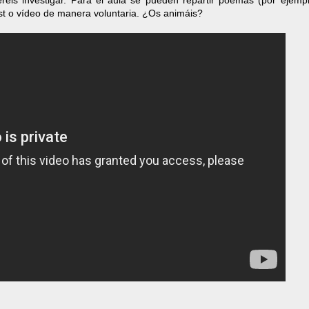
eréis investigar. Para el aula se pueden repartir poemas (por ejempl
st o vídeo de manera voluntaria. ¿Os animáis?