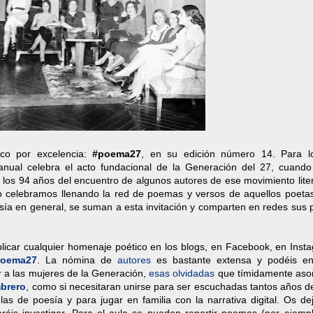
ico por excelencia:
#poema27
, en su edición número 14. Para 
anual celebra el acto fundacional de la Generación del 27, cuando
los 94 años del encuentro de algunos autores de ese movimiento liter
 lo celebramos llenando la red de poemas y versos de aquellos poeta
esía en general, se suman a esta invitación y comparten en redes sus
licar cualquier homenaje poético en los blogs, en Facebook, en Insta
poema27
. La nómina de
autores
es bastante extensa y podéis en
ar a las mujeres de la Generación,
esas olvidadas
que tímidamente as
brero
, como si necesitaran unirse para ser escuchadas tantos años d
as de poesía y para jugar en familia con la narrativa digital. Os de