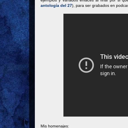
ejemplos y variados enlaces al final por si qu
antología del 27
), para ser grabados en podca
Mis homenajes: