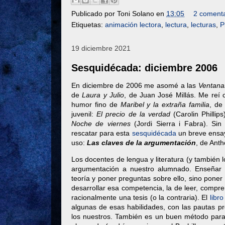
Publicado por
Toni Solano
en
13:05
2 comenta
Etiquetas:
animación lectora
,
lectura
,
lecturas
,
P
19 diciembre 2021
Sesquidécada: diciembre 2006
En diciembre de 2006 me asomé a las
Ventana
de
Laura y Julio
, de Juan José Millás. Me reí 
humor fino de
Maribel y la extraña familia
, de
juvenil:
El precio de la verdad
(Carolin Phillips
Noche de viernes
(Jordi Sierra i Fabra). Sin
rescatar para esta
sesquidécada
un breve ensay
uso:
Las claves de la argumentación
, de Ant
Los docentes de lengua y literatura (y también 
argumentación a nuestro alumnado. Enseñar l
teoría y poner preguntas sobre ello, sino poner
desarrollar esa competencia, la de leer, compre
racionalmente una tesis (o la contraria). El
libr
algunas de esas habilidades, con las pautas pre
los nuestros. También es un buen método para 