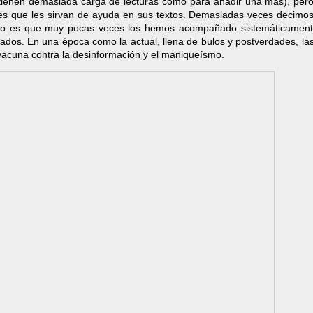
o tienen demasiada carga de lecturas como para añadir una más), pero
nes que les sirvan de ayuda en sus textos. Demasiadas veces decimos
eo es que muy pocas veces los hemos acompañado sistemáticament
ados. En una época como la actual, llena de bulos y postverdades, la
acuna contra la desinformación y el maniqueísmo.