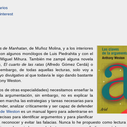
rios
interest
s de Manhatan
, de Muñoz Molina, y a los interiores
con algunos monólogos de Luis Piedrahita y con el
 Miguel Mihura. También me zampé alguna novela
),
El cuarto de las ratas
(Alfredo Gómez Cerdá) o
 embargo, de todas aquellas lecturas, solo voy a
o divulgativo al que todavía le sigo dando bastante
hony Weston.
los de otras especialidades) necesitamos enseñar la
a argumentación, sin embargo, no es explicar la
 en marcha las estrategias y tareas necesarias para
nder, analizar críticamente y ser capaz de defender
o de Weston
es un manual ligero para adentrarse en
cisas para identificar argumentos y para planificar
reconocer y evitar las falacias. Nunca lo he propuesto como lectura 