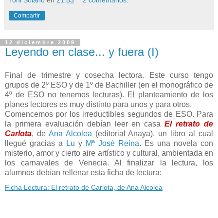
Toni Solano
en
21:53
2 comentarios:
Compartir
12 diciembre 2009
Leyendo en clase... y fuera (I)
Final de trimestre y cosecha lectora. Este curso tengo
grupos de 2º ESO y de 1º de Bachiller (en el monográfico de
4º de ESO no tenemos lecturas). El planteamiento de los
planes lectores es muy distinto para unos y para otros.
Comencemos por los irreductibles segundos de ESO. Para
la primera evaluación debían leer en casa
El retrato de
Carlota
, de
Ana Alcolea
(editorial Anaya), un libro al cual
llegué gracias a
Lu
y
Mª José Reina
. Es una novela con
misterio, amor y cierto aire artístico y cultural, ambientada en
los carnavales de Venecia. Al finalizar la lectura, los
alumnos debían rellenar esta ficha de lectura:
Ficha Lectura: El retrato de Carlota, de Ana Alcolea