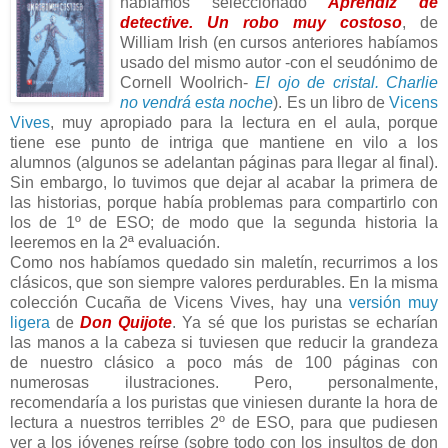
habíamos seleccionado
Aprendiz de
detective. Un robo muy costoso
, de
William Irish (en cursos anteriores habíamos
usado del mismo autor -con el seudónimo de
Cornell Woolrich-
El ojo de cristal. Charlie
no vendrá esta noche
). Es un libro de
Vicens
Vives
, muy apropiado para la lectura en el aula, porque
tiene ese punto de intriga que mantiene en vilo a los
alumnos (algunos se adelantan páginas para llegar al final).
Sin embargo, lo tuvimos que dejar al acabar la primera de
las historias, porque había problemas para compartirlo con
los de 1º de ESO; de modo que la segunda historia la
leeremos en la 2ª evaluación.
Como nos habíamos quedado sin maletín, recurrimos a los
clásicos, que son siempre valores perdurables. En la misma
colección Cucaña de Vicens Vives, hay una
versión muy
ligera
de
Don Quijote
. Ya sé que los puristas se echarían
las manos a la cabeza si tuviesen que reducir la grandeza
de nuestro clásico a poco más de 100 páginas con
numerosas ilustraciones. Pero, personalmente,
recomendaría a los puristas que viniesen durante la hora de
lectura a nuestros terribles 2º de ESO, para que pudiesen
ver a los jóvenes reírse (sobre todo con los insultos de don