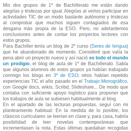
Mis dos grupos de 1º de Bachillerato me están dando
alegrías y tristezas por igual. Alegrías al verlos participar en
actividades TIC de un modo bastante autónomo y tristezas
al comprobar que muchos siguen contagiados de esa
desgana más propia de la ESO. Pero, no adelantemos
conclusiones antes de contar los proyectos lectores con
estos grupos.
Para Bachiller tenía un blog de 2º curso (
Seres de lengua
)
que he abandonado de momento. Consideré que valía la
pena abrir un proyecto nuevo y así nació
es todo el mundo
un prodigio
, el blog de aula de 1º de Bachillerato. Sabía
que algunos alumnos de estos grupos ya habían trabajado
conmigo los blogs en
3º de ESO
; otros habían repetido
experiencias TIC el año pasado en el
Trabajo Monográfico
,
con Google docs, wikis, Scribd, Slideshare... De modo que
contaba con suficiente apoyo logístico para proponer que
los trabajos de aula se subiesen habitualmente al blog.
En el apartado de las lecturas propuestas, seguí con mi
planteamiento habitual: En la medida de lo posible, los
clásicos curriculares se leerían en clase y, para casa, habría
posibilidad de leer novelas contemporáneas que
incrementasen la nota. Estas últimas quedaban recogidas