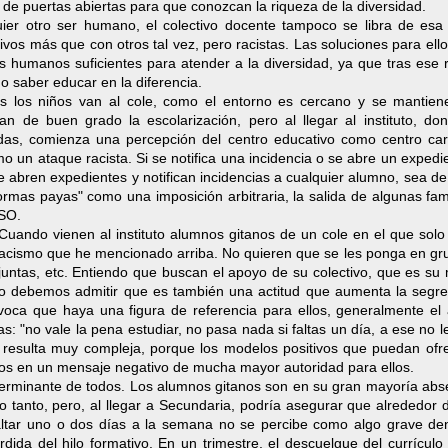
 de puertas abiertas para que conozcan la riqueza de la diversidad.
ier otro ser humano, el colectivo docente tampoco se libra de esa 
ivos más que con otros tal vez, pero racistas. Las soluciones para ell
s humanos suficientes para atender a la diversidad, ya que tras ese 
o saber educar en la diferencia.
ras los niños van al cole, como el entorno es cercano y se mantiene
tan de buen grado la escolarización, pero al llegar al instituto, do
das, comienza una percepción del centro educativo como centro carc
o un ataque racista. Si se notifica una incidencia o se abre un expedi
e abren expedientes y notifican incidencias a cualquier alumno, sea de
rmas payas" como una imposición arbitraria, la salida de algunas fam
ESO.
 Cuando vienen al instituto alumnos gitanos de un cole en el que sol
racismo que he mencionado arriba. No quieren que se les ponga en gr
njuntas, etc. Entiendo que buscan el apoyo de su colectivo, que es s
ro debemos admitir que es también una actitud que aumenta la segre
voca que haya una figura de referencia para ellos, generalmente el
s: "no vale la pena estudiar, no pasa nada si faltas un día, a ese no 
va resulta muy compleja, porque los modelos positivos que puedan ofr
os en un mensaje negativo de mucha mayor autoridad para ellos.
eterminante de todos. Los alumnos gitanos son en su gran mayoría abs
 no tanto, pero, al llegar a Secundaria, podría asegurar que alrededor
 Faltar uno o dos días a la semana no se percibe como algo grave den
dida del hilo formativo. En un trimestre, el descuelgue del currículo