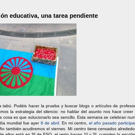
ión educativa, una tarea pendiente
a tabú. Podéis hacer la prueba y buscar blogs o artículos de profeso
amos la estrategia del silencio: no hablar del asunto nos hace creer
tra cosa es que solucionarlo sea sencillo. Esta semana se celebran n
 día mundial fue ayer
8 de abril
. En mi centro,
el año pasado particip
año también acudiremos el viernes. Mi centro tiene censados alrededo
e ellos está en 3º de ESO, el resto hacen 1º y 2º, cumplen la escola