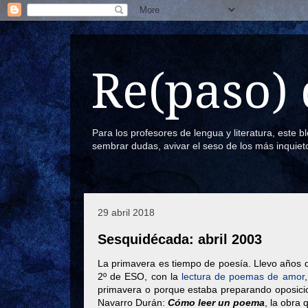
Re(paso) 
Para los profesores de lengua y literatura, este 
sembrar dudas, avivar el seso de los más inquiet
29 abril 2018
Sesquidécada: abril 2003
La primavera es tiempo de poesía. Llevo años de
2º de ESO, con la
lectura de poemas de amor
primavera o porque estaba preparando oposicio
Navarro Durán:
Cómo leer un poema
, la obra