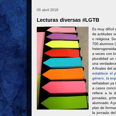
05 abril 2018
Lecturas diversas #LGTB
Es muy difícil
de actitudes x
o religiosa. 
700 alumnos (
heterogeneida
a veces con lo
pluralidad un
una verdadera
A finales del
establece el 
género, la exp
señalaban ya 
a casos concre
refiere a la 
jornadas, prim
alumnado. A pr
plan de forma
la jornada d