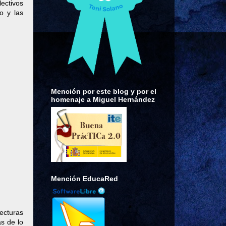
ectivos
o y las
Mención por este blog y por el
homenaje a Miguel Hernández
Mención EducaRed
ecturas
as de lo