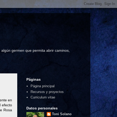
a, algún germen que permita abrir caminos,
Páginas
Página principal
Recursos y proyectos
Curriculum vitae
mente en
l efecto
Datos personales
de Rosa
Toni Solano