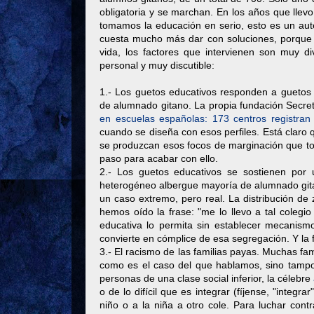
obligatoria y se marchan. En los años que llev
tomamos la educación en serio, esto es un aut
cuesta mucho más dar con soluciones, porque 
vida, los factores que intervienen son muy d
personal y muy discutible:
1.- Los guetos educativos responden a gueto
de alumnado gitano. La propia fundación Secret
en escuelas españolas: 173 centros registran
cuando se diseña con esos perfiles. Está claro 
se produzcan esos focos de marginación que to
paso para acabar con ello.
2.- Los guetos educativos se sostienen por u
heterogéneo albergue mayoría de alumnado gita
un caso extremo, pero real. La distribución de 
hemos oído la frase: "me lo llevo a tal colegio
educativa lo permita sin establecer mecanismo
convierte en cómplice de esa segregación. Y la fr
3.- El racismo de las familias payas. Muchas fam
como es el caso del que hablamos, sino tampoc
personas de una clase social inferior, la célebre
o de lo difícil que es integrar (fíjense, "integra
niño o a la niña a otro cole. Para luchar contr