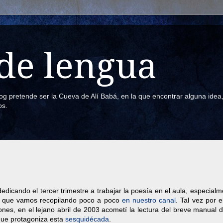
de lengua
blog pretende ser la Cueva de Alí Babá, en la que encontrar alguna ide
os.
dicando el tercer trimestre a trabajar la poesía en el aula, especial
, que vamos recopilando poco a poco
en nuestro canal
. Tal vez por e
nes, en el lejano abril de 2003 acometí la lectura del breve manual 
 que protagoniza esta
sesquidécada
.