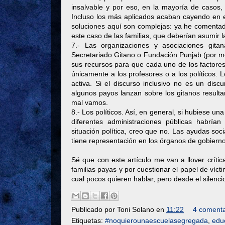
insalvable y por eso, en la mayoría de casos,
Incluso los más aplicados acaban cayendo en 
soluciones aquí son complejas: ya he coment
este caso de las familias, que deberían asumir 
7.- Las organizaciones y asociaciones gita
Secretariado Gitano o Fundación Punjab (por m
sus recursos para que cada uno de los factores
únicamente a los profesores o a los políticos.
activa. Si el discurso inclusivo no es un dis
algunos payos lanzan sobre los gitanos resulta
mal vamos.
8.- Los políticos. Así, en general, si hubiese un
diferentes administraciones públicas habría
situación política, creo que no. Las ayudas s
tiene representación en los órganos de gobiern
Sé que con este artículo me van a llover crític
familias payas y por cuestionar el papel de víc
cual pocos quieren hablar, pero desde el silenci
Publicado por
Toni Solano
en
11:22
4 comenta
Etiquetas:
#noquierounaescuelasegregada
,
edu