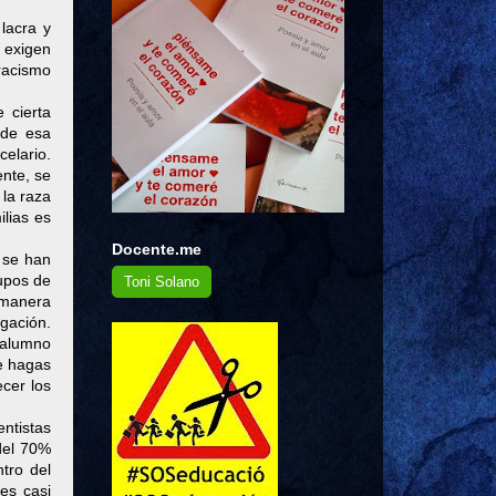
lacra y
o exigen
racismo
 cierta
nde esa
elario.
ente, se
 la raza
ilias es
Docente.me
o se han
upos de
Toni Solano
u manera
gación.
 alumno
le hagas
ecer los
entistas
 del 70%
tro del
 es casi