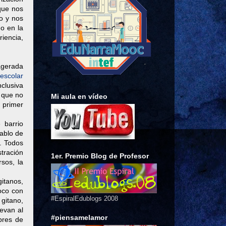
 que nos
o y nos
o en la
iencia,
agerada
escolar
clusiva
a que no
Mi aula en vídeo
 primer
 barrio
ablo de
a. Todos
stración
1er. Premio Blog de Profesor
sos, la
gitanos,
oco con
#EspiralEdublogs 2008
 gitano,
levan al
#piensamelamor
ibres de