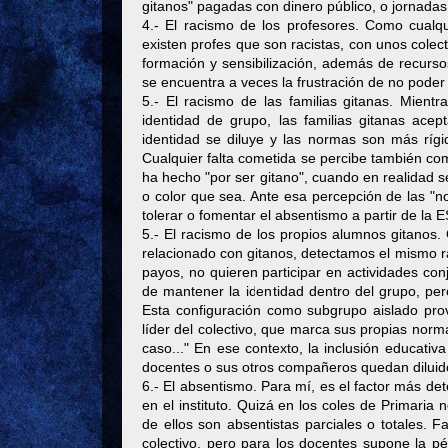
gitanos" pagadas con dinero público, o jornadas
4.- El racismo de los profesores. Como cualqu
existen profes que son racistas, con unos colect
formación y sensibilización, además de recurso
se encuentra a veces la frustración de no poder 
5.- El racismo de las familias gitanas. Mient
identidad de grupo, las familias gitanas acep
identidad se diluye y las normas son más rígi
Cualquier falta cometida se percibe también com
ha hecho "por ser gitano", cuando en realidad s
o color que sea. Ante esa percepción de las "no
tolerar o fomentar el absentismo a partir de la 
5.- El racismo de los propios alumnos gitanos.
relacionado con gitanos, detectamos el mismo 
payos, no quieren participar en actividades co
de mantener la identidad dentro del grupo, pe
Esta configuración como subgrupo aislado pro
líder del colectivo, que marca sus propias norma
caso..." En ese contexto, la inclusión educati
docentes o sus otros compañeros quedan diluid
6.- El absentismo. Para mí, es el factor más d
en el instituto. Quizá en los coles de Primaria
de ellos son absentistas parciales o totales.
colectivo, pero para los docentes supone la pér