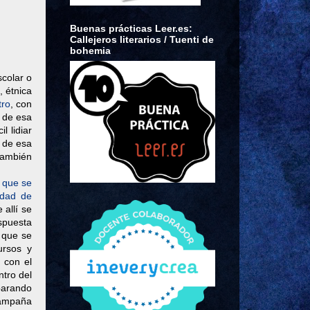
Buenas prácticas Leer.es:
Callejeros literarios / Tuenti de
bohemia
scolar o
, étnica
tro
, con
 de esa
l lidiar
r de esa
también
a que se
idad de
 allí se
spuesta
o que se
ursos y
r con el
ntro del
parando
campaña