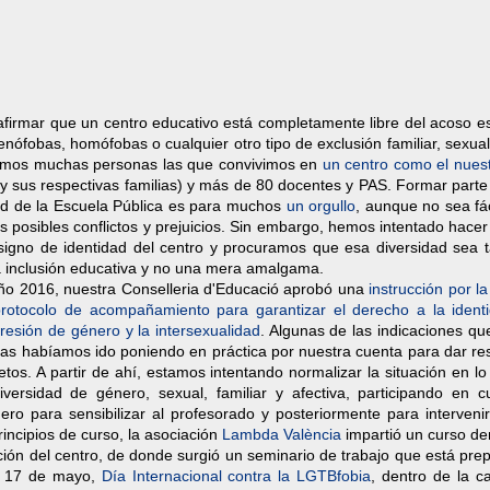
 afirmar que un centro educativo está completamente libre del acoso e
enófobas, homófobas o cualquier otro tipo de exclusión familiar, sexual
Somos muchas personas las que convivimos en
un centro como el nues
y sus respectivas familias) y más de 80 docentes y PAS. Formar parte
d de la Escuela Pública es para muchos
un orgullo
, aunque no sea fáci
s posibles conflictos y prejuicios. Sin embargo, hemos intentado hace
 signo de identidad del centro y procuramos que esa diversidad sea 
 inclusión educativa y no una mera amalgama.
 año 2016, nuestra Conselleria d'Educació aprobó una
instrucción por l
protocolo de acompañamiento para garantizar el derecho a la ident
resión de género y la intersexualidad
. Algunas de las indicaciones que
las habíamos ido poniendo en práctica por nuestra cuenta para dar re
tos. A partir de ahí, estamos intentando normalizar la situación en l
diversidad de género, sexual, familiar y afectiva, participando en c
ero para sensibilizar al profesorado y posteriormente para interveni
incipios de curso, la asociación
Lambda València
impartió un curso de
ción del centro, de donde surgió un seminario de trabajo que está pre
el 17 de mayo,
Día Internacional contra la LGTBfobia
, dentro de la 