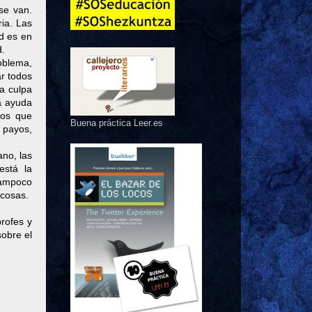
se van.
ia. Las
ad es en
d.
oblema,
r todos
la culpa
a ayuda
vos que
Buena práctica Leer.es
 payos,
ano, las
está la
tampoco
 cosas.
profes y
sobre el