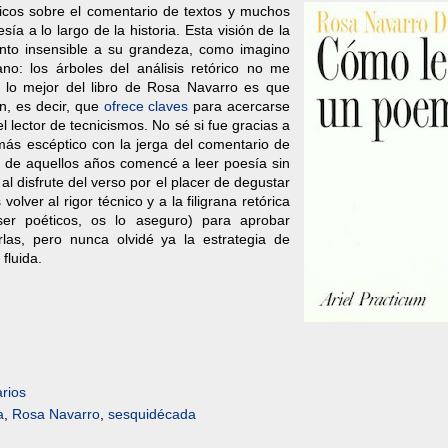
icos sobre el comentario de textos y muchos
ía a lo largo de la historia. Esta visión de la
nto insensible a su grandeza, como imagino
o: los árboles del análisis retórico no me
 lo mejor del libro de Rosa Navarro es que
ón, es decir, que
ofrece claves
para acercarse
el lector de tecnicismos. No sé si fue gracias a
ás escéptico con la jerga del comentario de
tir de aquellos años comencé a leer poesía sin
 al disfrute del verso por el placer de degustar
lver al rigor técnico y a la filigrana retórica
er poéticos, os lo aseguro) para aprobar
las, pero nunca olvidé ya la estrategia de
fluida.
rios
a
,
Rosa Navarro
,
sesquidécada