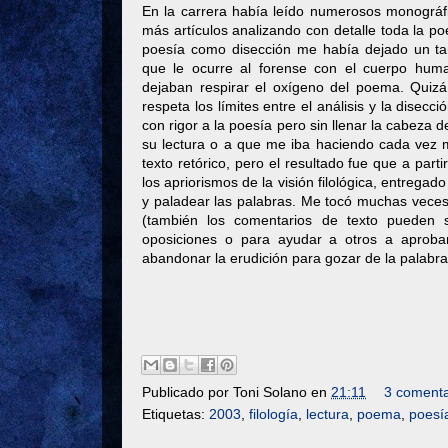
En la carrera había leído numerosos monográf
más artículos analizando con detalle toda la poes
poesía como disección me había dejado un ta
que le ocurre al forense con el cuerpo human
dejaban respirar el oxígeno del poema. Quizá
respeta los límites entre el análisis y la disecci
con rigor a la poesía pero sin llenar la cabeza d
su lectura o a que me iba haciendo cada vez m
texto retórico, pero el resultado fue que a par
los apriorismos de la visión filológica, entregado
y paladear las palabras. Me tocó muchas veces vo
(también los comentarios de texto pueden s
oposiciones o para ayudar a otros a aprobar
abandonar la erudición para gozar de la palabra 
Publicado por
Toni Solano
en
21:11
3 comenta
Etiquetas:
2003
,
filología
,
lectura
,
poema
,
poesí