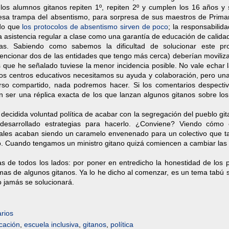
 los alumnos gitanos repiten 1º, repiten 2º y cumplen los 16 años y 
esa trampa del absentismo, para sorpresa de sus maestros de Primar
ado que
los protocolos de absentismo sirven de poco
; la responsabilid
la asistencia regular a clase como una garantía de educación de calida
nas. Sabiendo como sabemos la dificultad de solucionar este pr
encionar dos de las entidades que tengo más cerca) deberían moviliza
 que he señalado tuviese la menor incidencia posible. No vale echar 
 Los centros educativos necesitamos su ayuda y colaboración, pero un
curso compartido, nada podremos hacer. Si los comentarios despecti
n ser una réplica exacta de los que lanzan algunos gitanos sobre los
a decidida voluntad política de acabar con la segregación del pueblo git
n desarrollado estrategias para hacerlo. ¿Conviene? Viendo cómo 
ociales acaban siendo un caramelo envenenado para un colectivo que 
o. Cuando tengamos un ministro gitano quizá comiencen a cambiar las
as de todos los lados: por poner en entredicho la honestidad de los 
timas de algunos gitanos. Ya lo he dicho al comenzar, es un tema tabú 
o jamás se solucionará.
rios
cación
,
escuela inclusiva
,
gitanos
,
política