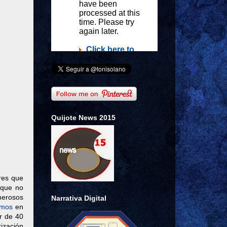
Quijote News 2015
res que
 que no
umerosos
Narrativa Digital
amos
en
r de 40
rización