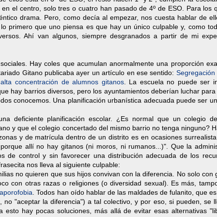
o en el centro, solo tres o cuatro han pasado de 4º de ESO. Para los
éntico drama. Pero, como decía al empezar, nos cuesta hablar de ell
lo primero que uno piensa es que hay un único culpable y, como tod
iversos. Ahí van algunos, siempre desgranados a partir de mi exper
s sociales. Hay coles que acumulan anormalmente una proporción ex
ariado Gitano publicaba ayer un artículo en ese sentido:
Segregación 
 alta concentración de alumnos gitanos
. La escuela no puede ser in
que hay barrios diversos, pero los ayuntamientos deberían luchar par
dos conocemos. Una planificación urbanística adecuada puede ser un
na deficiente planificación escolar. ¿Es normal que un colegio de
no y que el colegio concertado del mismo barrio no tenga ninguno? H
zonas y de matrícula dentro de un distrito es en ocasiones surrealist
 porque allí no hay gitanos (ni moros, ni rumanos...)". Que la admini
s de control y sin favorecer una distribución adecuada de los recur
asecita nos lleva al siguiente culpable:
ilias no quieren que sus hijos convivan con la diferencia. No solo con 
o con otras razas o religiones (o diversidad sexual). Es más, tamp
aporofobia
. Todos han oído hablar de las maldades de fulanito, que es
r", no "aceptar la diferencia") a tal colectivo, y por eso, si pueden, se l
a esto hay pocas soluciones, más allá de evitar esas alternativas "l