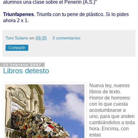
alumnos una clase sobre el Penerín (A.S.)”
Triunfapenes
. Triunfa con tu pene de plástico. Si lo pides
ahora 2 x 1.
Toni Solano
en
09:35
3 comentarios:
Compartir
10 febrero 2007
Libros detesto
Nueva ley, nuevos
libros de texto.
Horror de horrores:
con lo que cuesta
acostumbrarse a
uno, para que anden
cambiándolos a toda
hora. Encima, con
estas