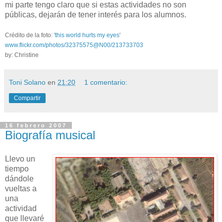
mi parte tengo claro que si estas actividades no son
públicas, dejarán de tener interés para los alumnos.
Crédito de la foto: '
this world hurts my eyes
'
www.flickr.com/photos/32375575@N00/213733703
by: Christine
Toni Solano
en
21:20
1 comentario:
Compartir
16 febrero 2007
Biografía musical
Llevo un
tiempo
dándole
vueltas a
una
actividad
que llevaré