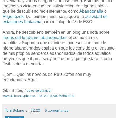
reventada y varios hangares fantasmales-). Este pequeño e
inofensivo vicio encuentra satisfacción en algunos blogs
que he descubierto recientemente, como
Abandonalia
o
Fogonazos
. Del primero, incluso saqué una
actividad de
estaciones-fantasma
para mi blog de 4º de ESO.
Ahora, he descubierto también en un blog una nota sobre
líneas del ferrocarril abandonadas
, el colmo de mis
parafilias. Supongo que mi interés por esos caminos de
hierro abandonados estriba en que los considero el trasunto
de mis propios senderos abandonados, de todos aquellos
proyectos que iban a ser y no fueron y que quedaron como
fósiles de la memoria.
Ejem... Que las novelas de Ruiz Zafón son muy
entretenidas. Agur.
Original image: '
restos de glamour
'
www.flickr.com/photos/14287234@N00/58568131
Toni Solano
en
22:20
5 comentarios: