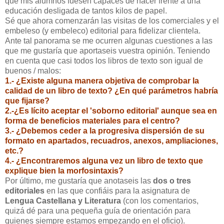
que mis alumnos fuesen capaces de hacer frente a una
educación desligada de tantos kilos de papel.
Sé que ahora comenzarán las visitas de los comerciales y el
embeleso (y embeleco) editorial para fidelizar clientela.
Ante tal panorama se me ocurren algunas cuestiones a las
que me gustaría que aportaseis vuestra opinión. Teniendo
en cuenta que casi todos los libros de texto son igual de
buenos / malos:
1.- ¿Existe alguna manera objetiva de comprobar la
calidad de un libro de texto? ¿En qué parámetros habría
que fijarse?
2.-¿Es lícito aceptar el 'soborno editorial' aunque sea en
forma de beneficios materiales para el centro?
3.- ¿Debemos ceder a la progresiva dispersión de su
formato en apartados, recuadros, anexos, ampliaciones,
etc.?
4.- ¿Encontraremos alguna vez un libro de texto que
explique bien la morfosintaxis?
Por último, me gustaría que anotaseis las
dos o tres
editoriales
en las que confiáis para la asignatura de
Lengua Castellana y Literatura
(con los comentarios,
quizá dé para una pequeña guía de orientación para
quienes siempre estamos empezando en el oficio).