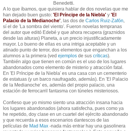
Benedetti.
A lo que íbamos, que quisiera hablar de dos novelas que me
han dejado buen gusto:
'El Príncipe de la Niebla'
y
'El
Palacio de la Medianoche'
, las dos de
Carlos Ruiz-Zafón
,
sí el de 'La sombra del viento'. Fueron novelas tempranas
del autor que editó Edebé y que ahora recupera (graznidos
desde las alturas) Planeta, a un precio injustificadamente
mayor. Lo bueno de ellas es una intriga aceptable y un
atinado punto de terror, dos elementos que enganchan a los
alumnos a la primera (ved
ejemplos
de sus
críticas
).
También algo que tienen en común es el uso de los lugares
abandonados como elemento de misterio y atracción fatal.
En 'El Príncipe de la Niebla' es una casa con un cementerio
de estatuas (y un barco naufragado, además). En 'El Palacio
de la Medianoche' es, además del propio palacio, una
estación de ferrocarril fantasma con túneles misteriosos.
Confieso que yo mismo siento una atracción insana hacia
los lugares abandonados (ahora satisfecha, pues como ya
he repetido, doy clase en un cuartel del ejército abandonado
y que recuerda a esos escenarios dantescos de las
películas de
Mad Max
-nada más entrar hay una gasolinera