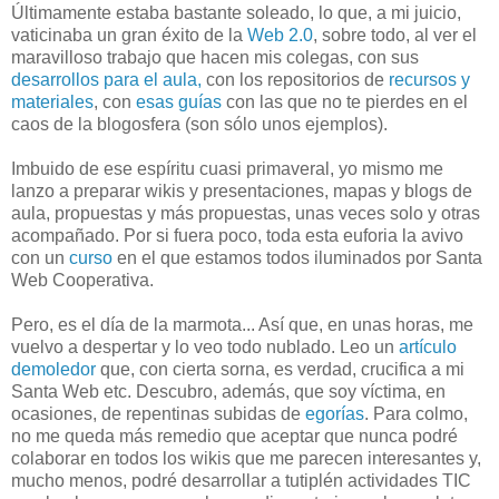
Últimamente estaba bastante soleado, lo que, a mi juicio,
vaticinaba un gran éxito de la
Web 2.0
, sobre todo, al ver el
maravilloso trabajo que hacen mis colegas, con sus
desarrollos para el aula,
con los repositorios de
recursos y
materiales
, con
esas guías
con las que no te pierdes en el
caos de la blogosfera (son sólo unos ejemplos).
Imbuido de ese espíritu cuasi primaveral, yo mismo me
lanzo a preparar wikis y presentaciones, mapas y blogs de
aula, propuestas y más propuestas, unas veces solo y otras
acompañado. Por si fuera poco, toda esta euforia la avivo
con un
curso
en el que estamos todos iluminados por Santa
Web Cooperativa.
Pero, es el día de la marmota... Así que, en unas horas, me
vuelvo a despertar y lo veo todo nublado. Leo un
artículo
demoledor
que, con cierta sorna, es verdad, crucifica a mi
Santa Web etc. Descubro, además, que soy víctima, en
ocasiones, de repentinas subidas de
egorías
. Para colmo,
no me queda más remedio que aceptar que nunca podré
colaborar en todos los wikis que me parecen interesantes y,
mucho menos, podré desarrollar a tutiplén actividades TIC