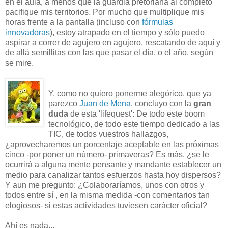
en el aula, a menos que la guardia pretoriana al completo
pacifique mis territorios. Por mucho que multiplique mis
horas frente a la pantalla (incluso con
fórmulas
innovadoras
), estoy atrapado en el tiempo y sólo puedo
aspirar a correr de agujero en agujero, rescatando de aquí y
de allá semillitas con las que pasar el día, o el año, según
se mire.
Y, como no quiero ponerme alegórico, que ya
parezco
Juan de Mena
, concluyo con la
gran
duda
de esta 'lifequest': De todo este boom
tecnológico, de todo este tiempo dedicado a las
TIC, de todos vuestros hallazgos,
¿aprovecharemos un porcentaje aceptable en las próximas
cinco -por poner un número- primaveras? Es más, ¿se le
ocurrirá a alguna mente pensante y mandante establecer un
medio para canalizar tantos esfuerzos hasta hoy dispersos?
Y aun me pregunto: ¿Colaboraríamos, unos con otros y
todos entre sí , en la misma medida -con comentarios tan
elogiosos- si estas actividades tuviesen carácter oficial?
Ahí es nada...