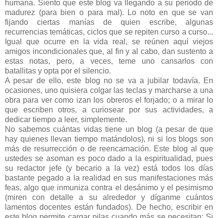
humana. Siento que este blog va llegando a su periodo de
madurez (para bien o para mal). Lo noto en que se van
fijando ciertas manías de quien escribe, algunas
recurrencias temáticas, ciclos que se repiten curso a curso...
Igual que ocurre en la vida real, se reúnen aquí viejos
amigos incondicionales que, al fin y al cabo, dan sustento a
estas notas, pero, a veces, teme uno cansarlos con
batallitas y opta por el silencio.
A pesar de ello, este blog no se va a jubilar todavía. En
ocasiones, uno quisiera colgar las teclas y marcharse a una
obra para ver como izan los obreros el forjado; o a mirar lo
que escriben otros, a curiosear por sus actividades, a
dedicar tiempo a leer, simplemente.
No sabemos cuántas vidas tiene un blog (a pesar de que
hay quienes llevan tiempo matándolos), ni si los blogs son
más de resurrección o de reencarnación. Este blog al que
ustedes se asoman es poco dado a la espiritualidad, pues
su redactor jefe (y becario a la vez) está todos los días
bastante pegado a la realidad en sus manifestaciones más
feas, algo que inmuniza contra el desánimo y el pesimismo
(miren con detalle a su alrededor y díganme cuántos
lamentos docentes están fundados). De hecho, escribir en
este blog permite cargar pilas cuando más se necesitan: Si