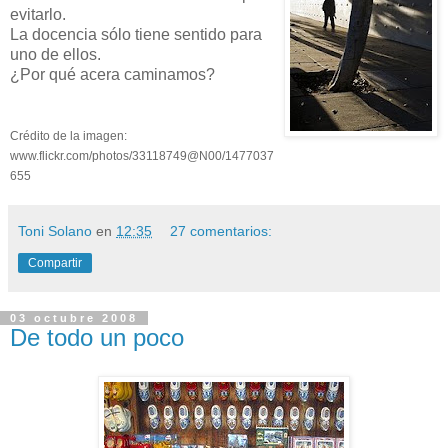
evitarlo.
La docencia sólo tiene sentido para
uno de ellos.
¿Por qué acera caminamos?
Crédito de la imagen:
www.flickr.com/photos/33118749@N00/1477037
655
Toni Solano
en
12:35
27 comentarios:
Compartir
03 octubre 2008
De todo un poco