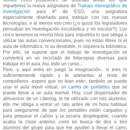
impartimos la nueva asignatura de
Trabajo monográfico de
investigación
para 4º de ESO, una asignatura
especialmente diseñada para trabajar con las nuevas
tecnologías, o al menos eso creo (¿o quizá los legisladores
pensaban en investigación escolástica y no escolar?). Los
cinco tenemos la misma hora para impartirla lo que obliga a
utilizar las aulas convencionales, pues no están libres ni el
aula de informática, ni su desdoble, ni siquiera la biblioteca.
Por ello, se supone que el trabajo de investigación se
convertirá en un reciclado de fotocopias diversas para
trabajar en el aula. Así, todo un curso...
Pero -y aquí entra en juego la imaginación-, si eres lo
suficientemente rápido y te adelantas al resto de
compañeros -espero que no lean esto-, también se puede
usar el aula móvil virtual, un
carrito de portátiles
que se
puede llevar a un aula normal. Hoy, cual dispensador de
almuerzos de un cátering, lo he utilizado con mis alumnos:
ello me obliga a entrar un rato antes de mi hora habitual
para asegurarme de que los portátiles están cargados y
para preparar el cañón y la pizarra desplegable; cuando
acaba la clase anterior, corro en busca de dos o tres
alumnos del grupo para que me ayuden a llevar el carro,