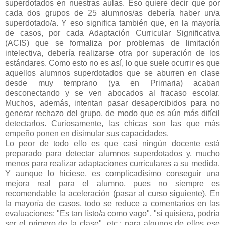
superdotados en nuestras aulas. Eso quiere decir que por
cada dos grupos de 25 alumnos/as debería haber un/a
superdotado/a. Y eso significa también que, en la mayoría
de casos, por cada Adaptación Curricular Significativa
(ACIS) que se formaliza por problemas de limitación
intelectiva, debería realizarse otra por superación de los
estándares. Como esto no es así, lo que suele ocurrir es que
aquellos alumnos superdotados que se aburren en clase
desde muy temprano (ya en Primaria) acaban
desconectando y se ven abocados al fracaso escolar.
Muchos, además, intentan pasar desapercibidos para no
generar rechazo del grupo, de modo que es aún más difícil
detectarlos. Curiosamente, las chicas son las que más
empeño ponen en disimular sus capacidades.
Lo peor de todo ello es que casi ningún docente está
preparado para detectar alumnos superdotados y, mucho
menos para realizar adaptaciones curriculares a su medida.
Y aunque lo hiciese, es complicadísimo conseguir una
mejora real para el alumno, pues no siempre es
recomendable la aceleración (pasar al curso siguiente). En
la mayoría de casos, todo se reduce a comentarios en las
evaluaciones: "Es tan listo/a como vago", "si quisiera, podría
ser el primero de la clase", etc.; para algunos de ellos ese