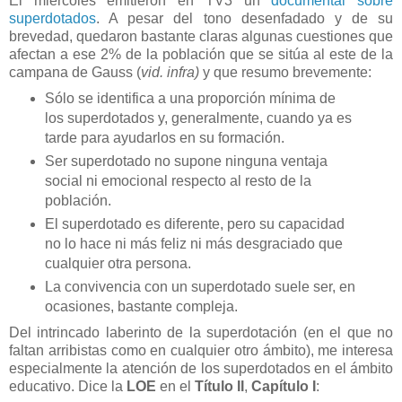
El miércoles emitieron en TV3 un
documental sobre
superdotados
. A pesar del tono desenfadado y de su
brevedad, quedaron bastante claras algunas cuestiones que
afectan a ese 2% de la población que se sitúa al este de la
campana de Gauss (
vid. infra)
y que resumo brevemente:
Sólo se identifica a una proporción mínima de
los superdotados y, generalmente, cuando ya es
tarde para ayudarlos en su formación.
Ser superdotado no supone ninguna ventaja
social ni emocional respecto al resto de la
población.
El superdotado es diferente, pero su capacidad
no lo hace ni más feliz ni más desgraciado que
cualquier otra persona.
La convivencia con un superdotado suele ser, en
ocasiones, bastante compleja.
Del intrincado laberinto de la superdotación (en el que no
faltan arribistas como en cualquier otro ámbito), me interesa
especialmente la atención de los superdotados en el ámbito
educativo. Dice la
LOE
en el
Título II
,
Capítulo I
: