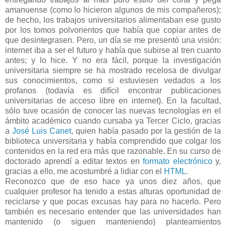
amanuense (como lo hicieron algunos de mis compañeros);
de hecho, los trabajos universitarios alimentaban ese gusto
por los tomos polvorientos que había que copiar antes de
que desintegrasen. Pero, un día se me presentó una visión:
internet iba a ser el futuro y había que subirse al tren cuanto
antes; y lo hice. Y no era fácil, porque la investigación
universitaria siempre se ha mostrado recelosa de divulgar
sus conocimientos, como si estuviesen vedados a los
profanos (todavía es difícil encontrar publicaciones
universitarias de acceso libre en internet). En la facultad,
sólo tuve ocasión de conocer las nuevas tecnologías en el
ámbito académico cuando cursaba ya Tercer Ciclo, gracias
a
José Luis Canet
, quien había pasado por la gestión de la
biblioteca universitaria y había comprendido que colgar los
contenidos en la red era más que razonable. En su curso de
doctorado aprendí a editar textos en
formato
electrónico
y,
gracias a ello, me acostumbré a lidiar con el
HTML
.
Reconozco que de eso hace ya unos diez años, que
cualquier profesor ha tenido a estas alturas oportunidad de
reciclarse y que pocas excusas hay para no hacerlo. Pero
también es necesario entender que las universidades han
mantenido (o siguen manteniendo) planteamientos