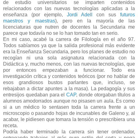
de estudio universitarios se imparten contenidos
relacionados con las nuevas tecnologías aplicadas a la
enseñanza (por ejemplo,
Jordi Adell
con sus
futuros
maestros y maestras
), pero en la mayoría de las
licenciaturas que nutren de docentes la Secundaria me
parece que todavía no se lo han tomado tan en serio.
En mi caso, acabé la carrera de Filología en el año 97.
Todos sabíamos ya que la salida profesional más evidente
era la Enseñanza Secundaria, pero los planes de estudio no
recogían ni una sola asignatura relacionada con la
Didáctica y, mucho menos, con las nuevas tecnologías, que
por entonces empezaban a funcionar. Todo era
investigación crítica y contenidos teóricos (por no hablar de
esos grandiosos bustos parlantes que, incluso, se
rebajaban a dictar apuntes a la masa). La pedagogía y sus
entresijos quedaban para el
CAP
, donde otorgaban títulos a
alumnos amodorrados aunque no pisasen un aula. Es como
si a un médico lo sentasen toda la carrera frente a un
microscopio o pasando hojas de incunables de Galeno y, al
acabar, le pidiesen que tomara la tensión o prescribiera una
receta.
Podría haber terminado la carrera sin tener ordenador,
entregando trabajos al más puro estilo del corta y pega