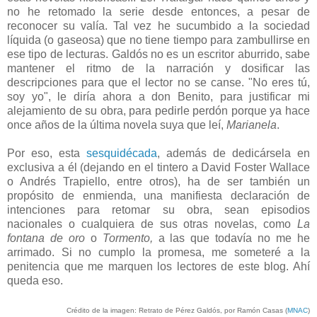
no he retomado la serie desde entonces, a pesar de
reconocer su valía. Tal vez he sucumbido a la sociedad
líquida (o gaseosa) que no tiene tiempo para zambullirse en
ese tipo de lecturas. Galdós no es un escritor aburrido, sabe
mantener el ritmo de la narración y dosificar las
descripciones para que el lector no se canse. "No eres tú,
soy yo", le diría ahora a don Benito, para justificar mi
alejamiento de su obra, para pedirle perdón porque ya hace
once años de la última novela suya que leí,
Marianela
.
Por eso, esta
sesquidécada
, además de dedicársela en
exclusiva a él (dejando en el tintero a David Foster Wallace
o Andrés Trapiello, entre otros), ha de ser también un
propósito de enmienda, una manifiesta declaración de
intenciones para retomar su obra, sean episodios
nacionales o cualquiera de sus otras novelas, como
La
fontana de oro
o
Tormento,
a las que todavía no me he
arrimado. Si no cumplo la promesa, me someteré a la
penitencia que me marquen los lectores de este blog. Ahí
queda eso.
Crédito de la imagen: Retrato de Pérez Galdós, por Ramón Casas (
MNAC
)