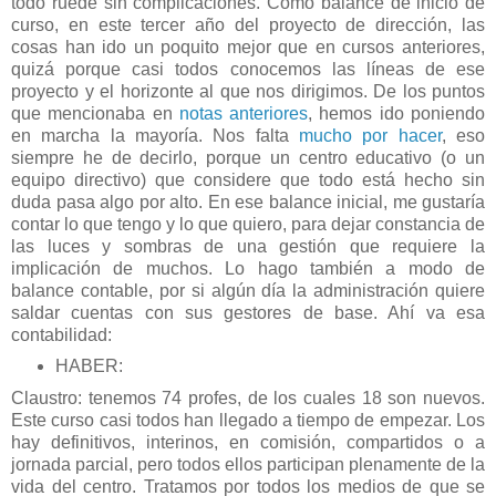
todo ruede sin complicaciones. Como balance de inicio de
curso, en este tercer año del proyecto de dirección, las
cosas han ido un poquito mejor que en cursos anteriores,
quizá porque casi todos conocemos las líneas de ese
proyecto y el horizonte al que nos dirigimos. De los puntos
que mencionaba en
notas anteriores
, hemos ido poniendo
en marcha la mayoría. Nos falta
mucho por hacer
, eso
siempre he de decirlo, porque un centro educativo (o un
equipo directivo) que considere que todo está hecho sin
duda pasa algo por alto. En ese balance inicial, me gustaría
contar lo que tengo y lo que quiero, para dejar constancia de
las luces y sombras de una gestión que requiere la
implicación de muchos. Lo hago también a modo de
balance contable, por si algún día la administración quiere
saldar cuentas con sus gestores de base. Ahí va esa
contabilidad:
HABER:
Claustro: tenemos 74 profes, de los cuales 18 son nuevos.
Este curso casi todos han llegado a tiempo de empezar. Los
hay definitivos, interinos, en comisión, compartidos o a
jornada parcial, pero todos ellos participan plenamente de la
vida del centro. Tratamos por todos los medios de que se