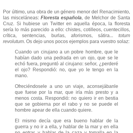
Por último, una obra de un género menor del Renacimiento,
las misceláneas:
Floresta española
, de Melchor de Santa
Cruz. Si hubiese un Twitter en aquella época, la floresta
sería lo más parecido a ello: chistes, cotilleos, cuentecillos,
crítica, sentencias, burlas, aforismos, sátira...
totum
revolutum
. Os dejo unos pocos ejemplos para vuestro solaz:
Cuando un cirujano a un pobre hombre, que le
habían dado una pedrada en un ojo, que se le
echó fuera, preguntó al cirujano: señor, ¿perderé
el ojo? Respondió: no, que yo le tengo en la
mano.
Ofreciéndosele a uno un viaje, aconsejábanle
que fuese por la mar, que iría más presto y a
menos costa. Respondió: no quiero ir en bestia
que se gobierna por el rabo y no se puede el
hombre apear de ella cuando quiere.
El mismo decía que era bueno hablar de la
guerra y no ir a ella, y hablar de la mar y en ella
no entrar, y hablar de la caza y tomalla en la