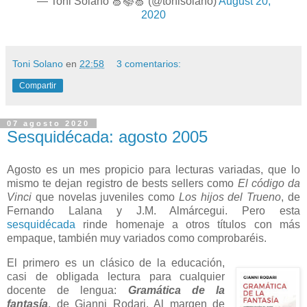
— Toni Solano 🍏📚🍏 (@tonisolano)
August 20,
2020
Toni Solano
en
22:58
3 comentarios:
Compartir
07 agosto 2020
Sesquidécada: agosto 2005
Agosto es un mes propicio para lecturas variadas, que lo
mismo te dejan registro de bests sellers como
El código da
Vinci
que novelas juveniles como
Los hijos del Trueno
, de
Fernando Lalana y J.M. Almárcegui. Pero esta
sesquidécada
rinde homenaje a otros títulos con más
empaque, también muy variados como comprobaréis.
El primero es un clásico de la educación,
casi de obligada lectura para cualquier
docente de lengua:
Gramática de la
fantasía
, de Gianni Rodari. Al margen de