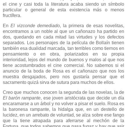
el cine y casi toda la literatura acaba siendo un símbolo
particular o general de esta existencia más o menos
fructífera.
En
El vizconde demediado
, la primera de esas novelitas,
encontramos a un noble al que un cañonazo ha partido en
dos, quedando en cada mitad las virtudes y los defectos
separados. Los personajes de la película de Bollaín tienen
también esa dualidad marcada, tan terribles como tiernos en
pensamiento o en obra, polarizados en su propia
interioridad, lejos del mundo de buenos y malos al que nos
tiene acostumbrados el cine comercial. No sabemos si el
anuncio de la boda de Rosa es el cañonazo que nos los
muestra desgajados, pero nos gustaría pensar que el
sacramento quizá sirva de sutura para muchos de ellos.
Creo que muchos conocen la segunda de las novelas, la de
El barón rampante
, ese joven aristócrata que decide un día
encaramarse a un árbol y no volver a pisar el suelo. Rosa es
la baronesa rampante, la hidalga que, en un destello de
lucidez, en un arrebato de voluntad, se alza sobre ese fango
que la tiene atrapada para aferrarse al mechón de la
Fortuna, que todos sabemos que pasa fugaz y hay que asir