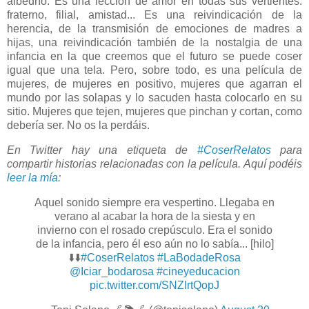
albedrío. Es una lección de amor en todas sus vertientes:
fraterno, filial, amistad... Es una reivindicación de la
herencia, de la transmisión de emociones de madres a
hijas, una reivindicación también de la nostalgia de una
infancia en la que creemos que el futuro se puede coser
igual que una tela. Pero, sobre todo, es una película de
mujeres, de mujeres en positivo, mujeres que agarran el
mundo por las solapas y lo sacuden hasta colocarlo en su
sitio. Mujeres que tejen, mujeres que pinchan y cortan, como
debería ser. No os la perdáis.
En Twitter hay una etiqueta de
#CoserRelatos
para
compartir historias relacionadas con la película. Aquí podéis
leer la mía
:
Aquel sonido siempre era vespertino. Llegaba en
verano al acabar la hora de la siesta y en
invierno con el rosado crepúsculo. Era el sonido
de la infancia, pero él eso aún no lo sabía... [hilo]
⬇️⬇️
#CoserRelatos
#LaBodadeRosa
@Iciar_bodarosa
#cineyeducacion
pic.twitter.com/SNZIrtQopJ