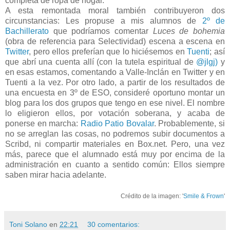
completa de ropa de hogar.
A esta remontada moral también contribuyeron dos
circunstancias: Les propuse a mis alumnos de
2º de
Bachillerato
que podríamos comentar
Luces de bohemia
(obra de referencia para Selectividad) escena a escena en
Twitter
, pero ellos preferían que lo hiciésemos en
Tuenti
; así
que abrí una cuenta allí (con la tutela espiritual de
@jlgj)
y
en esas estamos, comentando a Valle-Inclán en Twitter y en
Tuenti a la vez. Por otro lado, a partir de los resultados de
una encuesta en 3º de ESO, consideré oportuno montar un
blog para los dos grupos que tengo en ese nivel. El nombre
lo eligieron ellos, por votación soberana, y acaba de
ponerse en marcha:
Radio Patio Bovalar
. Probablemente, si
no se arreglan las cosas, no podremos subir documentos a
Scribd, ni compartir materiales en Box.net. Pero, una vez
más, parece que el alumnado está muy por encima de la
administración en cuanto a sentido común: Ellos siempre
saben mirar hacia adelante.
Crédito de la imagen: '
Smile & Frown
'
Toni Solano
en
22:21
30 comentarios: