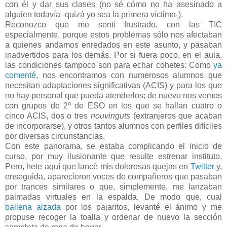
con él y dar sus clases (no sé cómo no ha asesinado a
alguien todavía -quizá yo sea la primera víctima-).
Reconozco que me sentí frustrado, con las TIC
especialmente, porque estos problemas sólo nos afectaban
a quienes andamos enredados en este asunto, y pasaban
inadvertidos para los demás. Por si fuera poco, en el aula,
las condiciones tampoco son para echar cohetes: Como
ya
comenté
, nos encontramos con numerosos alumnos que
necesitan adaptaciones significativas (ACIS) y para los que
no hay personal que pueda atenderlos; de nuevo nos vemos
con grupos de 2º de ESO en los que se hallan cuatro o
cinco ACIS, dos o tres
nouvinguts
(extranjeros que acaban
de incorporarse), y otros tantos alumnos con perfiles difíciles
por diversas circunstancias.
Con este panorama, se estaba complicando el inicio de
curso, por muy ilusionante que resulte estrenar instituto.
Pero, hete aquí que lancé mis dolorosas quejas en
Twitter
y,
enseguida, aparecieron voces de compañeros que pasaban
por trances similares o que, simplemente, me lanzaban
palmadas virtuales en la espalda. De modo que, cual
ballena alzada
por los pajaritos, levanté el ánimo y me
propuse recoger la toalla y ordenar de nuevo la sección