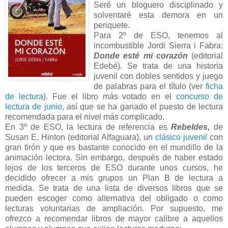
Seré un bloguero disciplinado y
solventaré esta demora en un
periquete.
Para 2º de ESO, tenemos al
incombustible Jordi Sierra i Fabra:
Donde esté mi corazón
(editorial
Edebé). Se trata de una historia
juvenil con dobles sentidos y juego
de palabras para el título (ver
ficha
de lectura
). Fue el libro más votado en el
concurso de
lectura de junio
, así que se ha ganado el puesto de lectura
recomendada para el nivel más complicado.
En 3º de ESO, la lectura de referencia es
Rebeldes,
de
Susan E. Hinton (editorial Alfaguara), un
clásico juvenil
con
gran tirón y que es bastante conocido en el mundillo de la
animación lectora. Sin embargo, después de haber estado
lejos de los terceros de ESO durante unos cursos, he
decidido ofrecer a mis grupos un Plan B de lectura a
medida. Se trata de una lista de diversos libros que se
pueden escoger como alternativa del obligado o como
lecturas voluntarias de ampliación. Por supuesto, me
ofrezco a recomendar libros de mayor calibre a aquellos