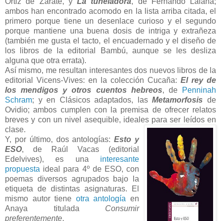
Ortiz de Zárate, y
La tuneladora
, de Fernando Lalana;
ambos han encontrado acomodo en la lista arriba citada, el
primero porque tiene un desenlace curioso y el segundo
porque mantiene una buena dosis de intriga y extrañeza
(también me gusta el tacto, el encuadernado y el diseño de
los libros de la editorial Bambú, aunque se les desliza
alguna que otra errata).
Así mismo, me resultan interesantes dos nuevos libros de la
editorial Vicens-Vives: en la colección Cucaña:
El rey de
los mendigos y otros cuentos hebreos
, de
Penninah
Schram
; y en Clásicos adaptados, las
Metamorfosis
de
Ovidio; ambos cumplen con la premisa de ofrecer relatos
breves y con un nivel asequible, ideales para ser leídos en
clase.
Y, por último, dos antologías:
Esto y
ESO
, de Raúl Vacas (editorial
Edelvives), es una
interesante
propuesta
ideal para 4º de ESO, con
poemas diversos agrupados bajo la
etiqueta de distintas asignaturas. El
mismo autor tiene
otra antología
en
Anaya titulada
Consumir
preferentemente
.