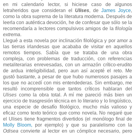
en mi calendario lector, si hiciese caso de algunos
letraheridos que consideran el
Ulises
, de
James Joyce
,
como la obra suprema de la literatura moderna. Después de
leerla con auténtica devoción, he de confesar que sólo se la
recomendaría a lectores compulsivos amigos de la
filología
extrema
.
Llegué a esta novela por inclinación filológica y por amor a
las tierras irlandesas que acababa de visitar en aquellos
remotos tiempos. Sabía que se trataba de una obra
compleja, con problemas de traducción, con referencias
metaliterarias enrevesadas, con un armazón crítico-erudito
de ardua inteligibilidad, pero aun así acepté el reto. Me
gustó bastante, a pesar de que hubo numerosos pasajes a
los que no accedí con mis entendederas. Sin embargo, me
resultó incomprensible que tantos críticos hablaran del
Ulises
como la obra total. A mí me pareció más bien un
ejercicio de trasgresión técnica en lo literario y lo lingüístico,
una especie de desafío filológico, mucho más valioso y
eficaz como texto teórico que como novela. No negaré que
el Ulises tiene fragmentos divertidos (el monólogo final de
Molly Bloom,
por ejemplo) y que su paralelismo con la
Odisea
convierte al lector en un cómplice necesario, pero