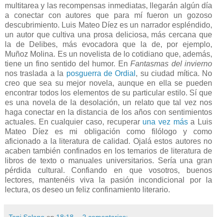
multitarea y las recompensas inmediatas, llegarán algún día
a conectar con autores que para mí fueron un gozoso
descubrimiento. Luis Mateo Díez es un narrador espléndido,
un autor que cultiva una prosa deliciosa, más cercana que
la de Delibes, más evocadora que la de, por ejemplo,
Muñoz Molina. Es un novelista de lo cotidiano que, además,
tiene un fino sentido del humor. En
Fantasmas del invierno
nos traslada a la
posguerra de Ordial
, su ciudad mítica. No
creo que sea su mejor novela, aunque en ella se pueden
encontrar todos los elementos de su particular estilo. Sí que
es una novela de la desolación, un relato que tal vez nos
haga conectar en la distancia de los años con sentimientos
actuales. En cualquier caso, recuperar
una vez más
a Luis
Mateo Díez es mi obligación como filólogo y como
aficionado a la literatura de calidad. Ojalá estos autores no
acaben también confinados en los temarios de literatura de
libros de texto o manuales universitarios. Sería una gran
pérdida cultural. Confiando en que vosotros, buenos
lectores, mantenéis viva la pasión incondicional por la
lectura, os deseo un feliz confinamiento literario.
Toni Solano
en
18:18
2 comentarios: