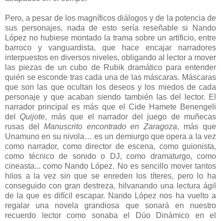
Pero, a pesar de los magníficos diálogos y de la potencia de
sus personajes, nada de esto sería reseñable si Nando
López no hubiese montado la trama sobre un artificio, entre
barroco y vanguardista, que hace encajar narradores
interpuestos en diversos niveles, obligando al lector a mover
las piezas de un cubo de Rubik dramático para entender
quién se esconde tras cada una de las máscaras. Máscaras
que son las que ocultan los deseos y los miedos de cada
personaje y que acaban siendo también las del lector. El
narrador principal es más que el Cide Hamete Benengeli
del
Quijote
, más que el narrador del juego de muñecas
rusas del
Manuscrito encontrado en Zaragoza
, más que
Unamuno en su nivola… es un demiurgo que opera a la vez
como narrador, como director de escena, como guionista,
como técnico de sonido o DJ, como dramaturgo, como
cineasta... como Nando López. No es sencillo mover tantos
hilos a la vez sin que se enreden los títeres, pero lo ha
conseguido con gran destreza, hilvanando una lectura ágil
de la que es difícil escapar. Nando López nos ha vuelto a
regalar una novela grandiosa que sonará en nuestro
recuerdo lector como sonaba el Dúo Dinámico en el