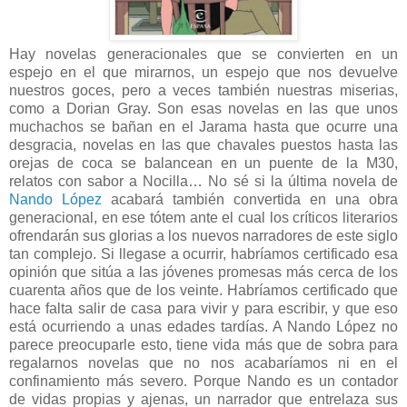
Hay novelas generacionales que se convierten en un
espejo en el que mirarnos, un espejo que nos devuelve
nuestros goces, pero a veces también nuestras miserias,
como a Dorian Gray. Son esas novelas en las que unos
muchachos se bañan en el Jarama hasta que ocurre una
desgracia, novelas en las que chavales puestos hasta las
orejas de coca se balancean en un puente de la M30,
relatos con sabor a Nocilla… No sé si la última novela de
Nando López
acabará también convertida en una obra
generacional, en ese tótem ante el cual los críticos literarios
ofrendarán sus glorias a los nuevos narradores de este siglo
tan complejo. Si llegase a ocurrir, habríamos certificado esa
opinión que sitúa a las jóvenes promesas más cerca de los
cuarenta años que de los veinte. Habríamos certificado que
hace falta salir de casa para vivir y para escribir, y que eso
está ocurriendo a unas edades tardías. A Nando López no
parece preocuparle esto, tiene vida más que de sobra para
regalarnos novelas que no nos acabaríamos ni en el
confinamiento más severo. Porque Nando es un contador
de vidas propias y ajenas, un narrador que entrelaza sus