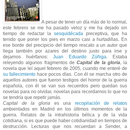
A pesar de tener un día más de lo normal,
este febrero se me ha pasado veloz y me ha dejado sin
tiempo de redactar la
sesquidécada
preceptiva, que ha
tenido que poner los pies en marzo casi a hurtadillas. En
ese borde del precipicio del tiempo rescato a un autor que
llega también por azares del destino justo para irse y
dejarnos huérfanos:
Juan Eduardo Zúñiga
. Estaba
releyendo algunos fragmentos de
Capital de la gloria
, la
novela que leí aquel febrero de 2005, cuando me enteré de
su fallecimiento
hace pocos días. Con él se marcha otro de
aquellos autores que fueron testigos del horror de la guerra
española, con él se van sus recuerdos pero quedan sus
novelas para no olvidar, novelas para recordarnos lo que no
se tendría que repetir jamás.
Capital de la gloria
es una
recopilación de relatos
ambientados en Madrid en los últimos momentos de la
guerra. Relatos de la intrahistoria bélica y de la vida
cotidiana, si es que puede haber cotidianidad en tiempos de
destrucción. Lecturas que nos recuerdan a Sender, a