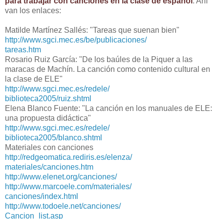
para trabajar con canciones en la clase de español
. Ahí
van los enlaces:
Matilde Martínez Sallés: "Tareas que suenan bien"
http://www.sgci.mec.es/be/publicaciones/
tareas.htm
Rosario Ruiz García: "De los baúles de la Piquer a las
maracas de Machín. La canción como contenido cultural en
la clase de ELE"
http://www.sgci.mec.es/redele/
biblioteca2005/ruiz.shtml
Elena Blanco Fuente: "La canción en los manuales de ELE:
una propuesta didáctica"
http://www.sgci.mec.es/redele/
biblioteca2005/blanco.shtml
Materiales con canciones
http://redgeomatica.rediris.es/elenza/
materiales/canciones.htm
http://www.elenet.org/canciones/
http://www.marcoele.com/materiales/
canciones/index.html
http://www.todoele.net/canciones/
Cancion_list.asp