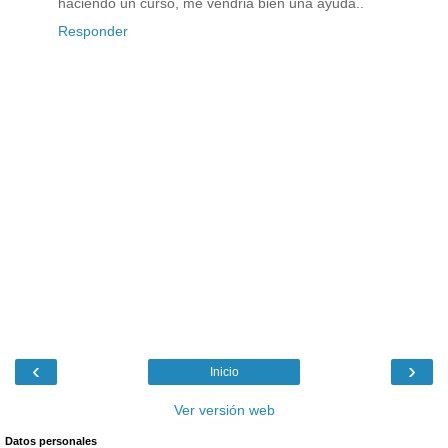
haciendo un curso, me vendria bien una ayuda..
Responder
‹
›
Inicio
Ver versión web
Datos personales