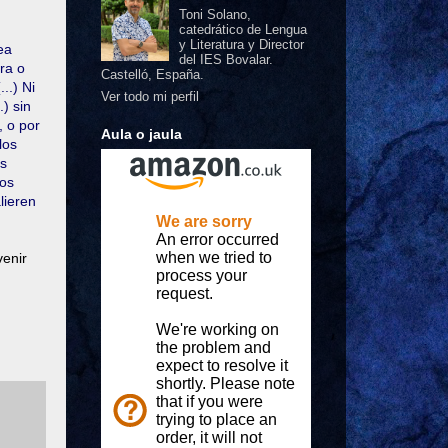
Toni Solano,
catedrático de Lengua
y Literatura y Director
ea
del IES Bovalar.
ra o
Castelló, España.
..) Ni
Ver todo mi perfil
) sin
, o por
Aula o jaula
los
os
los
lieren
venir