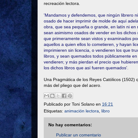
recreación lectora.
'Mandamos y defendemos, que ningún librero ni 
osado de hacer imprimir de molde de aquí adelant
obra, que sea pequeña o grande, en latín ni en r
sean asimismo osados de vender en los dichos nu
que primeramente sean vistos y examinados por 
aquellos a quien ellos lo cometieren, y hayan li
imprimieren sin licencia, o vendieren los que tru
libros, y sean quemados todos públicamente en l
vendieren; y más pierdan el precio que hubieren
los dichos libros que así fueren quemados'.
Una Pragmática de los Reyes Católicos (1502) q
más del pliego que del acero.
Publicado por
Toni Solano
en
16:21
Etiquetas:
animación lectora
,
libro
No hay comentarios:
Publicar un comentario