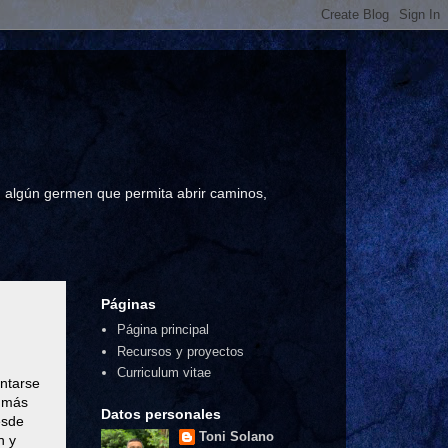
a, algún germen que permita abrir caminos,
Páginas
Página principal
Recursos y proyectos
Curriculum vitae
entarse
a más
Datos personales
esde
Toni Solano
n y