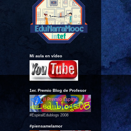
Mi aula en vídeo
1er. Premio Blog de Profesor
#EspiralEdublogs 2008
#piensamelamor