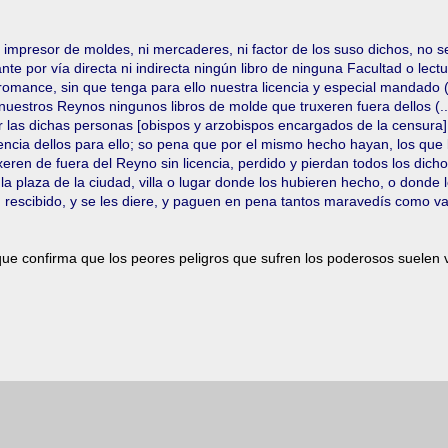
impresor de moldes, ni mercaderes, ni factor de los suso dichos, no s
e por vía directa ni indirecta ningún libro de ninguna Facultad o lectu
omance, sin que tenga para ello nuestra licencia y especial mandado (.
estros Reynos ningunos libros de molde que truxeren fuera dellos (...
las dichas personas [obispos y arzobispos encargados de la censura]
cencia dellos para ello; so pena que por el mismo hecho hayan, los que 
xeren de fuera del Reyno sin licencia, perdido y pierdan todos los dich
a plaza de la ciudad, villa o lugar donde los hubieren hecho, o donde 
 rescibido, y se les diere, y paguen en pena tantos maravedís como va
ue confirma que los peores peligros que sufren los poderosos suelen 