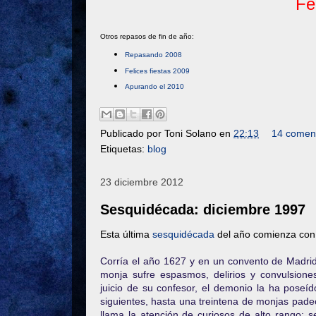
Fe
Otros repasos de fin de año:
Repasando 2008
Felices fiestas 2009
Apurando el 2010
Publicado por
Toni Solano
en
22:13
14 coment
Etiquetas:
blog
23 diciembre 2012
Sesquidécada: diciembre 1997
Esta última
sesquidécada
del año comienza con u
Corría el año 1627 y en un convento de Madri
monja sufre espasmos, delirios y convulsion
juicio de su confesor, el demonio la ha poseí
siguientes, hasta una treintena de monjas pa
llama la atención de curiosos de alto rango: 