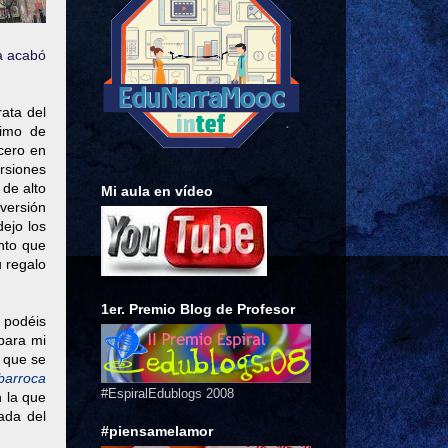
ca acabó
rata del
nimo de
rcero en
ersiones
 de alto
Mi aula en vídeo
 versión
dejo los
nto que
 regalo
1er. Premio Blog de Profesor
 podéis
para mi
a que se
barroca
#EspiralEdublogs 2008
n la que
ada del
#piensamelamor