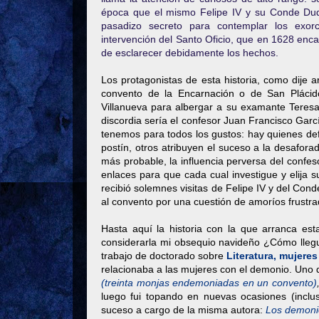
época que el mismo Felipe IV y su Conde Duqu
pasadizo secreto para contemplar los exor
intervención del Santo Oficio, que en 1628 enc
de esclarecer debidamente los hechos.
Los protagonistas de esta historia, como dije ar
convento de la Encarnación o de San Plácid
Villanueva para albergar a su examante Teresa V
discordia sería el confesor Juan Francisco Gar
tenemos para todos los gustos: hay quienes def
postín, otros atribuyen el suceso a la desafor
más probable, la influencia perversa del confes
enlaces para que cada cual investigue y elija 
recibió solemnes visitas de Felipe IV y del Co
al convento por una cuestión de amoríos frustra
Hasta aquí la historia con la que arranca est
considerarla mi obsequio navideño ¿Cómo llegu
trabajo de doctorado sobre
Literatura, mujere
relacionaba a las mujeres con el demonio. Uno 
(treinta monjas endemoniadas en un convento)
luego fui topando en nuevas ocasiones (inclu
suceso a cargo de la misma autora:
Los demoni