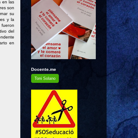
 en las
eres son
amar su
es y la
s fueron
ivo del
endente
arto en
Docente.me
Toni Solano