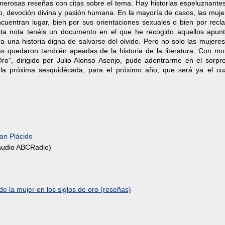
erosas reseñas con citas sobre el tema. Hay historias espeluznantes
mo, devoción divina y pasión humana. En la mayoría de casos, las muj
cuentran lugar, bien por sus orientaciones sexuales o bien por recl
sta nota tenéis un documento en el que he recogido aquellos apunt
tra una historia digna de salvarse del olvido. Pero no solo las mujere
 quedaron también apeadas de la historia de la literatura. Con mot
 Oro", dirigido por Julio Alonso Asenjo, pude adentrarme en el sorpr
la próxima sesquidécada, para el próximo año, que será ya el cu
an Plácido
udio ABCRadio)
e la mujer en los siglos de oro (reseñas)