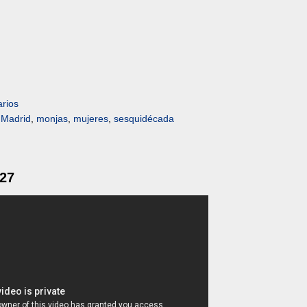
rios
,
Madrid
,
monjas
,
mujeres
,
sesquidécada
 27