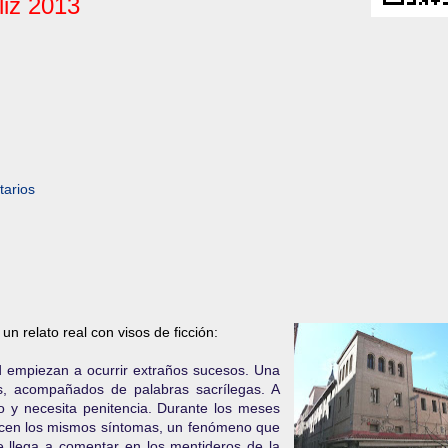
liz 2013
arios
n relato real con visos de ficción:
d empiezan a ocurrir extraños sucesos. Una
es, acompañados de palabras sacrílegas. A
do y necesita penitencia. Durante los meses
decen los mismos síntomas, un fenómeno que
se llega a comentar en los mentideros de la