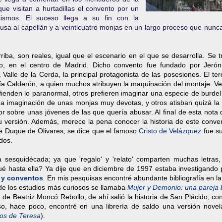
e visitan a hurtadillas el convento por un
cismos. El suceso llega a su fin con la
ausa al capellán y a veinticuatro monjas en un largo proceso que nun
riba, son reales, igual que el escenario en el que se desarrolla. Se t
o, en el centro de Madrid. Dicho convento fue fundado por Jeró
alle de la Cerda, la principal protagonista de las posesiones. El te
cía Calderón, a quien muchos atribuyen la maquinación del montaje. V
ienden lo paranormal, otros prefieren imaginar una especie de burdel
ada imaginación de unas monjas muy devotas, y otros atisban quizá la
or sobre unas jóvenes de las que quería abusar. Al final de esta nota 
su versión. Además, merece la pena conocer la historia de este conve
nde Duque de Olivares; se dice que el famoso
Cristo de Velázquez
fue su
dos.
a sesquidécada; ya que 'regalo' y 'relato' comparten muchas letras,
é hasta ella? Ya dije que en diciembre de 1997 estaba investigando 
s y conventos
. En mis pesquisas encontré abundante bibliografía en l
de los estudios más curiosos se llamaba
Mujer y Demonio: una pareja 
,
de Beatriz Moncó Rebollo; de ahí salió la historia de San Plácido, co
so, hace poco, encontré en una librería de saldo una versión novel
os de Teresa
).