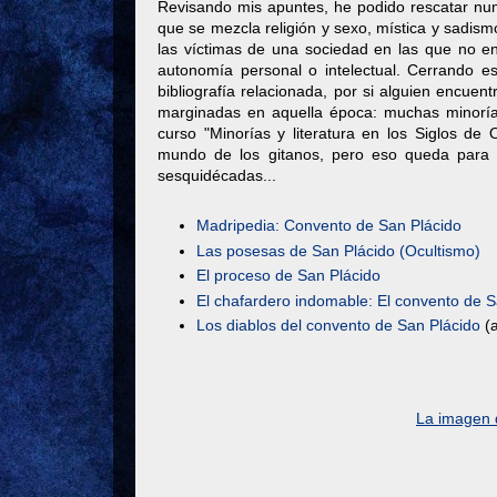
Revisando mis apuntes, he podido rescatar num
que se mezcla religión y sexo, mística y sadis
las víctimas de una sociedad en las que no en
autonomía personal o intelectual. Cerrando e
bibliografía relacionada, por si alguien encuen
marginadas en aquella época: muchas minorías
curso "Minorías y literatura en los Siglos de
mundo de los gitanos, pero eso queda para 
sesquidécadas...
Madripedia: Convento de San Plácido
Las posesas de San Plácido (Ocultismo)
El proceso de San Plácido
El chafardero indomable: El convento de S
Los diablos del convento de San Plácido
(a
La imagen d