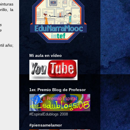
inturas
llo, la
s
e
til año;
Mi aula en vídeo
1er. Premio Blog de Profesor
#EspiralEdublogs 2008
#piensamelamor