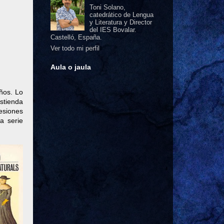
Toni Solano,
catedrático de Lengua
y Literatura y Director
del IES Bovalar.
Castelló, España.
Ver todo mi perfil
Aula o jaula
ños. Lo
astienda
resiones
a serie