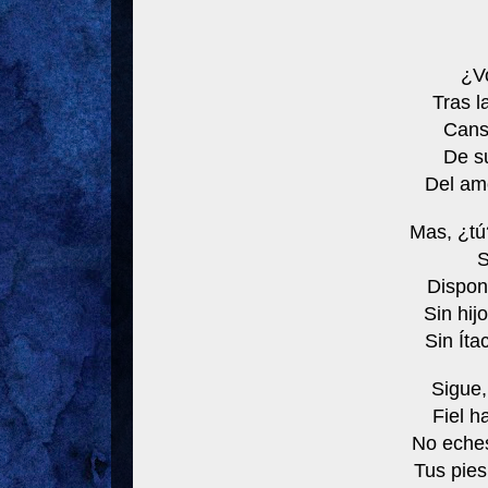
¿Vo
Tras l
Cansa
De su
Del amo
Mas, ¿tú
S
Dispon
Sin hij
Sin Íta
Sigue,
Fiel h
No eches
Tus pies