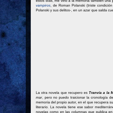
estos días, me vino a la memoria también una pe
vampiros
, de Roman Polanski (triste condición
Polanski y sus delitos-, en un azar que salda c
La otra novela que recupero es
Tranvía a la 
mar
, pero no puedo traicionar la cronología d
memoria del propio autor, en el que recupera s
literario. La novela tiene ese sabor mediterr
novelas como en las columnas que publica e