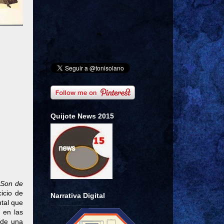
Quijote News 2015
Son de
icio de
Narrativa Digital
tal que
 en las
de una