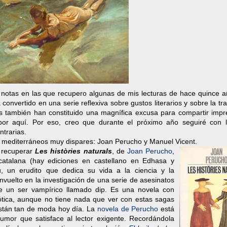
 notas en las que recupero algunas de mis lecturas de hace quince a
nvertido en una serie reflexiva sobre gustos literarios y sobre la tr
itos también han constituido una magnífica excusa para compartir imp
por aquí. Por eso, creo que durante el próximo año seguiré con l
trarias.
es mediterráneos muy dispares: Joan Perucho y Manuel Vicent.
a recuperar
Les històries naturals
, de
Joan
Perucho
,
 catalana (hay ediciones en castellano en Edhasa y
u, un erudito que dedica su vida a la ciencia y la
envuelto en la investigación de una serie de asesinatos
de un ser vampírico llamado dip. Es una novela con
gótica, aunque no tiene nada que ver con estas sagas
stán tan de moda hoy día. La
novela de Perucho
está
umor que satisface al lector exigente. Recordándola