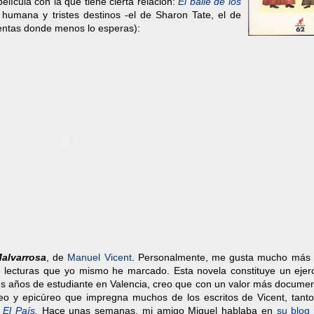
lícula con la que tiene cierta relación:
El baile de los
 humana y tristes destinos -el de Sharon Tate, el de
uentas donde menos lo esperas):
Malvarrosa
, de
Manuel Vicent
. Personalmente, me gusta mucho más
e lecturas que yo mismo he marcado. Esta novela constituye un ejerc
us años de estudiante en Valencia, creo que con un valor más documen
áneo y epicúreo que impregna muchos de los escritos de Vicent, tanto
n
El País.
Hace unas semanas, mi amigo Miguel hablaba en
su blog