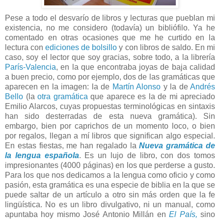
Pese a todo el desvarío de libros y lecturas que pueblan mi
existencia, no me considero (todavía) un bibliófilo. Ya he
comentado en otras ocasiones que me he curtido en la
lectura con
ediciones de bolsillo
y con libros de saldo. En mi
caso, soy el lector que soy gracias, sobre todo, a la librería
París-Valencia
, en la que encontraba joyas de baja calidad
a buen precio, como por ejemplo, dos de las gramáticas que
aparecen en la imagen: la de
Martín Alonso
y la de
Andrés
Bello
(la
otra gramática
que aparece es la de mi apreciado
Emilio Alarcos, cuyas propuestas terminológicas en sintaxis
han sido desterradas de esta nueva gramática). Sin
embargo, bien por caprichos de un momento loco, o bien
por regalos, llegan a mí libros que significan algo especial.
En estas fiestas, me han regalado la
Nueva gramática de
la lengua española
. Es un lujo de libro, con dos tomos
impresionantes (4000 páginas) en los que perderse a gusto.
Para los que nos dedicamos a la lengua como oficio y como
pasión, esta gramática es una especie de biblia en la que se
puede saltar de un artículo a otro sin más orden que la fe
lingüística. No es un libro divulgativo, ni un manual, como
apuntaba hoy mismo José Antonio Millán en
El País,
sino