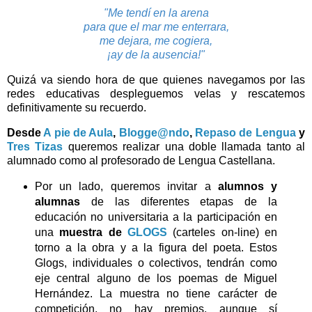
"Me tendí en la arena
para que el mar me enterrara,
me dejara, me cogiera,
¡ay de la ausencia!"
Quizá va siendo hora de que quienes navegamos por las
redes educativas despleguemos velas y rescatemos
definitivamente su recuerdo.
Desde
A pie de Aula
,
Blogge@ndo
,
Repaso de Lengua
y
Tres Tizas
queremos realizar una doble llamada tanto al
alumnado como al profesorado de Lengua Castellana.
Por un lado, queremos invitar a
alumnos y
alumnas
de las diferentes etapas de la
educación no universitaria a la participación en
una
muestra de
GLOGS
(carteles on-line) en
torno a la obra y a la figura del poeta. Estos
Glogs, individuales o colectivos, tendrán como
eje central alguno de los poemas de Miguel
Hernández. La muestra no tiene carácter de
competición, no hay premios, aunque sí