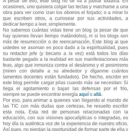
A pesar de ello, este blog no se va a jubilar todavía. En
ocasiones, uno quisiera colgar las teclas y marcharse a una
obra para ver como izan los obreros el forjado; o a mirar lo
que escriben otros, a curiosear por sus actividades, a
dedicar tiempo a leer, simplemente.
No sabemos cuántas vidas tiene un blog (a pesar de que
hay quienes llevan tiempo matándolos), ni si los blogs son
más de resurrección o de reencarnación. Este blog al que
ustedes se asoman es poco dado a la espiritualidad, pues
su redactor jefe (y becario a la vez) está todos los días
bastante pegado a la realidad en sus manifestaciones más
feas, algo que inmuniza contra el desánimo y el pesimismo
(miren con detalle a su alrededor y díganme cuántos
lamentos docentes están fundados). De hecho, escribir en
este blog permite cargar pilas cuando más se necesitan: Si
llega el agotamiento o bajan las defensas por el frío,
siempre se puede encontrar energía
aquí
o
allá
.
Por eso, para animar a quienes van llegando al mundo de
las TIC con más dudas que certezas, he resuelto escribir
esta nota. Esta red de personas relacionadas con la
educación, con sus visiones apocalípticas o integradas, es
hoy día la auténtica voz de la experiencia de nuestro oficio.
Así pues, no pierdan la oportunidad de formar parte de ella y