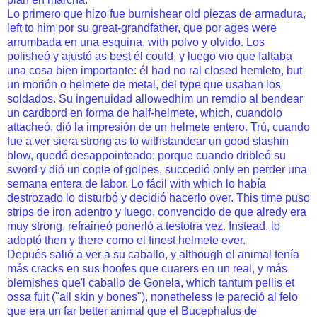
Lo primero que hizo fue burnishear old piezas de armadura,
left to him por su great-grandfather, que por ages were
arrumbada en una esquina, with polvo y olvido. Los
polisheó y ajustó as best él could, y luego vio que faltaba
una cosa bien importante: él had no ral closed hemleto, but
un morión o helmete de metal, del type que usaban los
soldados. Su ingenuidad allowedhim un remdio al bendear
un cardbord en forma de half-helmete, which, cuandolo
attacheó, dió la impresión de un helmete entero. Trú, cuando
fue a ver siera strong as to withstandear un good slashin
blow, quedó desappointeado; porque cuando dribleó su
sword y dió un cople of golpes, succedió only en perder una
semana entera de labor. Lo fácil with which lo había
destrozado lo disturbó y decidió hacerlo over. This time puso
strips de iron adentro y luego, convencido de que alredy era
muy strong, refraineó ponerló a testotra vez. Instead, lo
adoptó then y there como el finest helmete ever.
Depués salió a ver a su caballo, y although el animal tenía
más cracks en sus hoofes que cuarers en un real, y más
blemishes que'l caballo de Gonela, which tantum pellis et
ossa fuit ("all skin y bones"), nonetheless le pareció al felo
que era un far better animal que el Bucephalus de