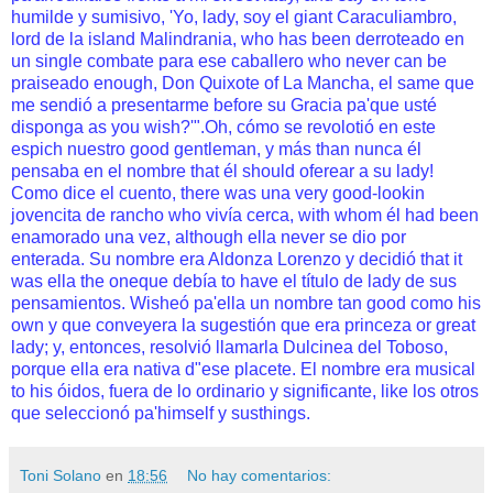
humilde y sumisivo, 'Yo, lady, soy el giant Caraculiambro,
lord de la island Malindrania, who has been derroteado en
un single combate para ese caballero who never can be
praiseado enough, Don Quixote of La Mancha, el same que
me sendió a presentarme before su Gracia pa'que usté
disponga as you wish?'".Oh, cómo se revolotió en este
espich nuestro good gentleman, y más than nunca él
pensaba en el nombre that él should oferear a su lady!
Como dice el cuento, there was una very good-lookin
jovencita de rancho who vivía cerca, with whom él had been
enamorado una vez, although ella never se dio por
enterada. Su nombre era Aldonza Lorenzo y decidió that it
was ella the oneque debía to have el título de lady de sus
pensamientos. Wisheó pa'ella un nombre tan good como his
own y que conveyera la sugestión que era princeza or great
lady; y, entonces, resolvió llamarla Dulcinea del Toboso,
porque ella era nativa d"ese placete. El nombre era musical
to his óidos, fuera de lo ordinario y significante, like los otros
que seleccionó pa'himself y susthings.
Toni Solano
en
18:56
No hay comentarios: