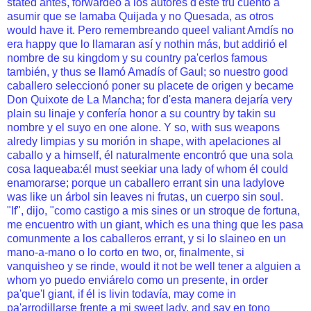
stated antes, forwardeó a los autores d'este trú cuento a
asumir que se lamaba Quijada y no Quesada, as otros
would have it. Pero remembreando queel valiant Amdís no
era happy que lo llamaran así y nothin más, but addirió el
nombre de su kingdom y su country pa'cerlos famous
también, y thus se llamó Amadís of Gaul; so nuestro good
caballero seleccionó poner su placete de origen y became
Don Quixote de La Mancha; for d'esta manera dejaría very
plain su linaje y confería honor a su country by takin su
nombre y el suyo en one alone. Y so, with sus weapons
alredy limpias y su morión in shape, with apelaciones al
caballo y a himself, él naturalmente encontró que una sola
cosa laqueaba:él must seekiar una lady of whom él could
enamorarse; porque un caballero errant sin una ladylove
was like un árbol sin leaves ni frutas, un cuerpo sin soul.
"If", dijo, "como castigo a mis sines or un stroque de fortuna,
me encuentro with un giant, which es una thing que les pasa
comunmente a los caballeros errant, y si lo slaineo en un
mano-a-mano o lo corto en two, or, finalmente, si
vanquisheo y se rinde, would it not be well tener a alguien a
whom yo puedo enviárelo como un presente, in order
pa'que'l giant, if él is livin todavía, may come in
pa'arrodillarse frente a mi sweet lady, and say en tono