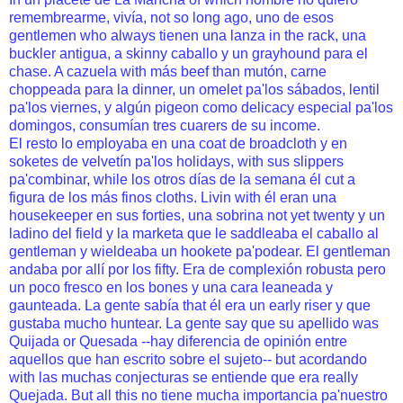
remembrearme, vivía, not so long ago, uno de esos
gentlemen who always tienen una lanza in the rack, una
buckler antigua, a skinny caballo y un grayhound para el
chase. A cazuela with más beef than mutón, carne
choppeada para la dinner, un omelet pa'los sábados, lentil
pa'los viernes, y algún pigeon como delicacy especial pa'los
domingos, consumían tres cuarers de su income.
El resto lo employaba en una coat de broadcloth y en
soketes de velvetín pa'los holidays, with sus slippers
pa'combinar, while los otros días de la semana él cut a
figura de los más finos cloths. Livin with él eran una
housekeeper en sus forties, una sobrina not yet twenty y un
ladino del field y la marketa que le saddleaba el caballo al
gentleman y wieldeaba un hookete pa'podear. El gentleman
andaba por allí por los fifty. Era de complexión robusta pero
un poco fresco en los bones y una cara leaneada y
gaunteada. La gente sabía that él era un early riser y que
gustaba mucho huntear. La gente say que su apellido was
Quijada or Quesada --hay diferencia de opinión entre
aquellos que han escrito sobre el sujeto-- but acordando
with las muchas conjecturas se entiende que era really
Quejada. But all this no tiene mucha importancia pa'nuestro