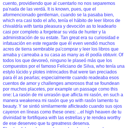
cuento, providiendo que al cuentarlo no nos separemos
pa'nada de las verdá. It is known, pues, que el
aformencionado gentleman, cuando se la pasaba bien,
which era casi todo el año, tenía el hábito de leer libros de
chivaldría with tanta pleasura y devoción as to leadearlo
casi por completo a forgetear su vida de hunter y la
administración de su estate. Tan great era su curiosidad e
infatuación en este regarde que él even vendió muchos
acres de tierra sembrable pa'comprar y leer los libros que
amaba y carreaba a su casa as many as él podía obtuvir. Of
todos los que devoreó, ninguno le plaseó más que los
compuestos por el famoso Feliciano de Silva, who tenía una
estylo lúcido y plotes intrincados that were tan preciados
para él as pearlas; especialmente cuando readeaba esos
cuentos de amor y challenges amorosos that se foundean
por muchos placetes, por example un passage como this
one: La rasón de mi unrasón que aflicta mi rasón, en such a
manera weakenea mi rasón que yo with rasón lamento tu
beauty. Y se sintió similarmente aflicteado cuando sus ojos
cayeron en líneas como these ones: ...el high heaven de tu
divinidad te fortifiquea with las estrellas y te rendea worthy
de ese deserveo que tu greatness deserva.