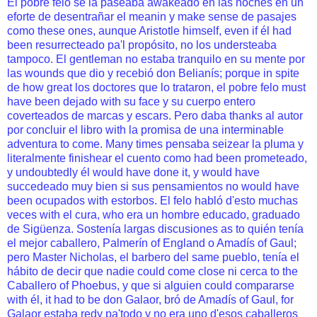
El pobre felo se la paseaba awakeado en las noches en un
eforte de desentrañar el meanin y make sense de pasajes
como these ones, aunque Aristotle himself, even if él had
been resurrecteado pa'l propósito, no los understeaba
tampoco. El gentleman no estaba tranquilo en su mente por
las wounds que dio y recebió don Belianís; porque in spite
de how great los doctores que lo trataron, el pobre felo must
have been dejado with su face y su cuerpo entero
coverteados de marcas y escars. Pero daba thanks al autor
por concluir el libro with la promisa de una interminable
adventura to come. Many times pensaba seizear la pluma y
literalmente finishear el cuento como had been prometeado,
y undoubtedly él would have done it, y would have
succedeado muy bien si sus pensamientos no would have
been ocupados with estorbos. El felo habló d'esto muchas
veces with el cura, who era un hombre educado, graduado
de Sigüenza. Sostenía largas discusiones as to quién tenía
el mejor caballero, Palmerín of England o Amadís of Gaul;
pero Master Nicholas, el barbero del same pueblo, tenía el
hábito de decir que nadie could come close ni cerca to the
Caballero of Phoebus, y que si alguien could compararse
with él, it had to be don Galaor, bró de Amadís of Gaul, for
Galaor estaba redy pa'todo y no era uno d'esos caballeros