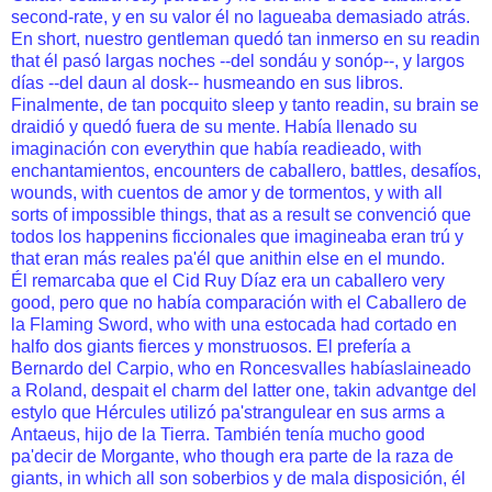
second-rate, y en su valor él no lagueaba demasiado atrás.
En short, nuestro gentleman quedó tan inmerso en su readin
that él pasó largas noches --del sondáu y sonóp--, y largos
días --del daun al dosk-- husmeando en sus libros.
Finalmente, de tan pocquito sleep y tanto readin, su brain se
draidió y quedó fuera de su mente. Había llenado su
imaginación con everythin que había readieado, with
enchantamientos, encounters de caballero, battles, desafíos,
wounds, with cuentos de amor y de tormentos, y with all
sorts of impossible things, that as a result se convenció que
todos los happenins ficcionales que imagineaba eran trú y
that eran más reales pa'él que anithin else en el mundo.
Él remarcaba que el Cid Ruy Díaz era un caballero very
good, pero que no había comparación with el Caballero de
la Flaming Sword, who with una estocada had cortado en
halfo dos giants fierces y monstruosos. El prefería a
Bernardo del Carpio, who en Roncesvalles habíaslaineado
a Roland, despait el charm del latter one, takin advantge del
estylo que Hércules utilizó pa'strangulear en sus arms a
Antaeus, hijo de la Tierra. También tenía mucho good
pa'decir de Morgante, who though era parte de la raza de
giants, in which all son soberbios y de mala disposición, él