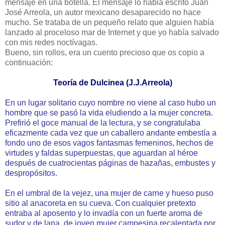
mensaje en una botella. El mensaje lo habia escrito Juan
José Arreola, un autor mexicano desaparecido no hace
mucho. Se trataba de un pequeño relato que alguien había
lanzado al proceloso mar de Internet y que yo había salvado
con mis redes noctívagas.
Bueno, sin rollos, era un cuento precioso que os copio a
continuación:
Teoría de Dulcinea (J.J.Arreola)
En un lugar solitario cuyo nombre no viene al caso hubo un
hombre que se pasó la vida eludiendo a la mujer concreta.
Prefirió el goce manual de la lectura, y se congratulaba
eficazmente cada vez que un caballero andante embestía a
fondo uno de esos vagos fantasmas femeninos, hechos de
virtudes y faldas superpuestas, que aguardan al héroe
después de cuatrocientas páginas de hazañas, embustes y
despropósitos.
En el umbral de la vejez, una mujer de carne y hueso puso
sitio al anacoreta en su cueva. Con cualquier pretexto
entraba al aposento y lo invadía con un fuerte aroma de
sudor y de lana, de joven mujer campesina recalentada por