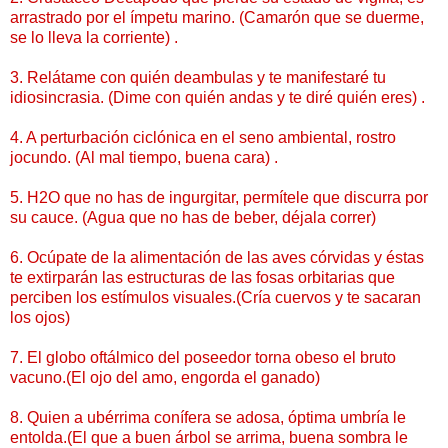
arrastrado por el ímpetu marino. (Camarón que se duerme,
se lo lleva la corriente) .
3. Relátame con quién deambulas y te manifestaré tu
idiosincrasia. (Dime con quién andas y te diré quién eres) .
4. A perturbación ciclónica en el seno ambiental, rostro
jocundo. (Al mal tiempo, buena cara) .
5. H2O que no has de ingurgitar, permítele que discurra por
su cauce. (Agua que no has de beber, déjala correr)
6. Ocúpate de la alimentación de las aves córvidas y éstas
te extirparán las estructuras de las fosas orbitarias que
perciben los estímulos visuales.(Cría cuervos y te sacaran
los ojos)
7. El globo oftálmico del poseedor torna obeso el bruto
vacuno.(El ojo del amo, engorda el ganado)
8. Quien a ubérrima conífera se adosa, óptima umbría le
entolda.(El que a buen árbol se arrima, buena sombra le