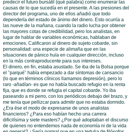
predecir el futuro bursátil (qué palabra) como enumerar las
causas de lo que sucedía en el presente. A las presiones del
director del programa, uno de ellos añadió que todo
dependería del estado de ánimo del dinero. Esto ocurría a
las nueve de la mañana, cuando la radio lucha por obtener
las mayores cotas de credibilidad, pero los analistas, en
lugar de hablar de variables económicas, hablaban de
emociones. Calificaron al dinero de sujeto cobarde, sin
personalidad: una especie de alimaña que en las
situaciones de pánico huía en cualquier dirección, incluso
en la más contraproducente para sus intereses.
El dinero, en fin, estaba asustado. Se iba de la Bolsa porque
el "parqué" había empezado a dar síntomas de cansancio
(lo que en términos clínicos llamamos depresión), pero lo
raro -añadían- es que no había buscado refugio en la renta
fija, que es donde se refugia el capital cobarde. Yo iba
paseando a mi perro, con los periódicos debajo del brazo, y
me tenía que pellizcar para admitir que no estaba dormido.
¿Era ése el modo de expresarse de unos analistas
financieros? ¿Para eso habían hecho una carrera
dificilísima y siete masters? ¿Por qué adoptaban el discurso
de quienes no entendemos nada de economía ni de la vida
en general? ¿Sería normal que en una tertulia de filósofos