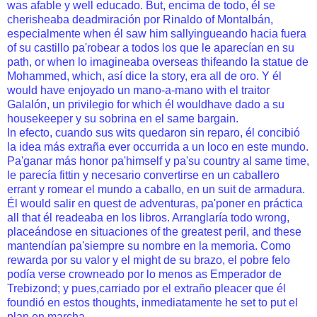
was afable y well educado. But, encima de todo, él se
cherisheaba deadmiración por Rinaldo of Montalbán,
especialmente when él saw him sallyingueando hacia fuera
of su castillo pa'robear a todos los que le aparecían en su
path, or when lo imagineaba overseas thifeando la statue de
Mohammed, which, así dice la story, era all de oro. Y él
would have enjoyado un mano-a-mano with el traitor
Galalón, un privilegio for which él wouldhave dado a su
housekeeper y su sobrina en el same bargain.
In efecto, cuando sus wits quedaron sin reparo, él concibió
la idea más extraña ever occurrida a un loco en este mundo.
Pa'ganar más honor pa'himself y pa'su country al same time,
le parecía fittin y necesario convertirse en un caballero
errant y romear el mundo a caballo, en un suit de armadura.
Él would salir en quest de adventuras, pa'poner en práctica
all that él readeaba en los libros. Arranglaría todo wrong,
placeándose en situaciones of the greatest peril, and these
mantendían pa'siempre su nombre en la memoria. Como
rewarda por su valor y el might de su brazo, el pobre felo
podía verse crowneado por lo menos as Emperador de
Trebizond; y pues,carriado por el extraño pleacer que él
foundió en estos thoughts, inmediatamente he set to put el
plan en marcha.