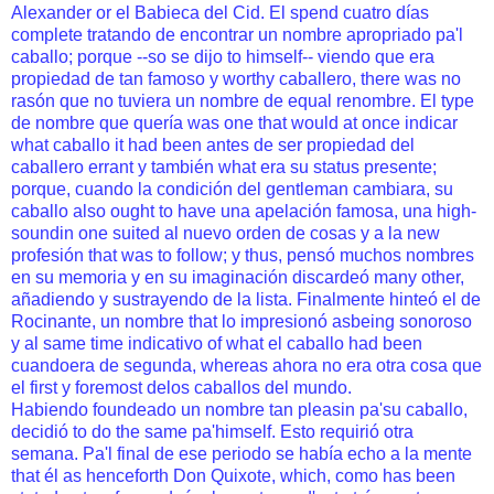
Alexander or el Babieca del Cid. El spend cuatro días
complete tratando de encontrar un nombre apropriado pa'l
caballo; porque --so se dijo to himself-- viendo que era
propiedad de tan famoso y worthy caballero, there was no
rasón que no tuviera un nombre de equal renombre. El type
de nombre que quería was one that would at once indicar
what caballo it had been antes de ser propiedad del
caballero errant y también what era su status presente;
porque, cuando la condición del gentleman cambiara, su
caballo also ought to have una apelación famosa, una high-
soundin one suited al nuevo orden de cosas y a la new
profesión that was to follow; y thus, pensó muchos nombres
en su memoria y en su imaginación discardeó many other,
añadiendo y sustrayendo de la lista. Finalmente hinteó el de
Rocinante, un nombre that lo impresionó asbeing sonoroso
y al same time indicativo of what el caballo had been
cuandoera de segunda, whereas ahora no era otra cosa que
el first y foremost delos caballos del mundo.
Habiendo foundeado un nombre tan pleasin pa'su caballo,
decidió to do the same pa'himself. Esto requirió otra
semana. Pa'l final de ese periodo se había echo a la mente
that él as henceforth Don Quixote, which, como has been