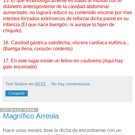
15. El que embriológicamente es traído al mundo con el
diámetro anteroposterior de la cavidad abdominal
aumentado, no logrará reducir su contenido visceral por mas
intentos forzados extrínsecos de reforzar dicha pared en su
infancia.(El que nace barrigón, ni aunque lo fajen de
chiquito).
16. Cavidad gástrica satisfecha, víscera cardíaca eufórica...
(Barriga llena, corazón contento)
17. En este lugar existe un felino en cautiverio.(Aquí hay
gato encerrado)
Toni Solano
en
00:01
No hay comentarios:
Compartir
27 mayo 2006
Magnífico Arreola
Hace unos meses, tuve la dicha de encontrarme con un