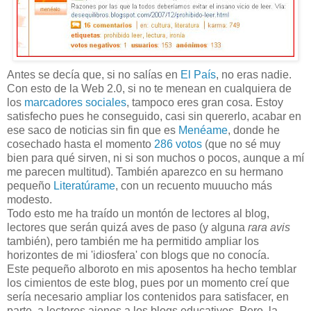
Antes se decía que, si no salías en
El País
, no eras nadie.
Con esto de la Web 2.0, si no te menean en cualquiera de
los
marcadores sociales
, tampoco eres gran cosa. Estoy
satisfecho pues he conseguido, casi sin quererlo, acabar en
ese saco de noticias sin fin que es
Menéame
, donde he
cosechado hasta el momento
286 votos
(que no sé muy
bien para qué sirven, ni si son muchos o pocos, aunque a mí
me parecen multitud). También aparezco en su hermano
pequeño
Literatúrame
, con un recuento muuucho más
modesto.
Todo esto me ha traído un montón de lectores al blog,
lectores que serán quizá aves de paso (y alguna
rara avis
también), pero también me ha permitido ampliar los
horizontes de mi 'idiosfera' con blogs que no conocía.
Este pequeño alboroto en mis aposentos ha hecho temblar
los cimientos de este blog, pues por un momento creí que
sería necesario ampliar los contenidos para satisfacer, en
parte, a lectores ajenos a los blogs educativos. Pero, la