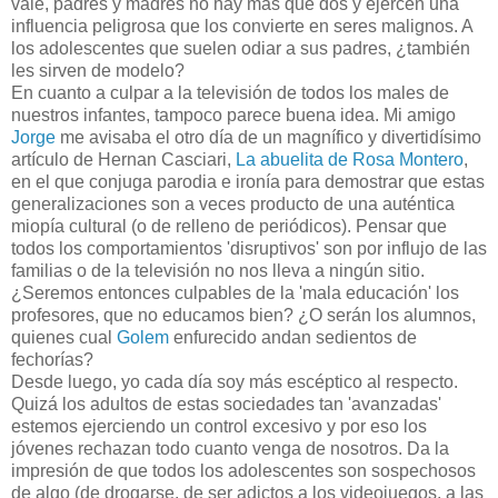
vale, padres y madres no hay más que dos y ejercen una
influencia peligrosa que los convierte en seres malignos. A
los adolescentes que suelen odiar a sus padres, ¿también
les sirven de modelo?
En cuanto a culpar a la televisión de todos los males de
nuestros infantes, tampoco parece buena idea. Mi amigo
Jorge
me avisaba el otro día de un magnífico y divertidísimo
artículo de Hernan Casciari,
La abuelita de Rosa Montero
,
en el que conjuga parodia e ironía para demostrar que estas
generalizaciones son a veces producto de una auténtica
miopía cultural (o de relleno de periódicos). Pensar que
todos los comportamientos 'disruptivos' son por influjo de las
familias o de la televisión no nos lleva a ningún sitio.
¿Seremos entonces culpables de la 'mala educación' los
profesores, que no educamos bien? ¿O serán los alumnos,
quienes cual
Golem
enfurecido andan sedientos de
fechorías?
Desde luego, yo cada día soy más escéptico al respecto.
Quizá los adultos de estas sociedades tan 'avanzadas'
estemos ejerciendo un control excesivo y por eso los
jóvenes rechazan todo cuanto venga de nosotros. Da la
impresión de que todos los adolescentes son sospechosos
de algo (de drogarse, de ser adictos a los videojuegos, a las