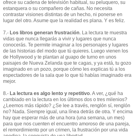
ofrece su cadena de televisión habitual, su peluquero, su
estanquera o su compañero de cañas. No necesita
contrastar visiones distintas de un hecho, ni ponerse en
lugar del otro. Asume que la realidad es plana. Y es feliz.
7.-
Los libros generan frustración
. La lectura te muestra
vidas que nunca llegarás a vivir y lugares que nunca
conocerás. Te permite imaginar a los personajes y lugares
de las historias del modo que tú quieres. Luego vienen los
de Hollywood y te plantan al guapo de turno en unos
paisajes de Nueva Zelanda que te cagas, y ya está, tu gozo
imaginado en un pozo, porque cómo les explicas tú a los
espectadores de la sala que lo que tú habías imaginado era
mejor.
8.-
La lectura es algo lento y repetitivo
. A ver, ¿qué ha
cambiado en la lectura en los últimos dos o tres milenios?
¿Leemos más rápido? ¿Se lee a través, renglón sí, renglón
no? Nada. Siempre igual, una línea detrás de otra. Y encima
hay que esperar más de una hora (una semana, un mes)
para que nos cuenten el encuentro amoroso de una pareja,
el remordimiento por un crimen, la frustración por una vida
anodina, la conquista de una libertad.