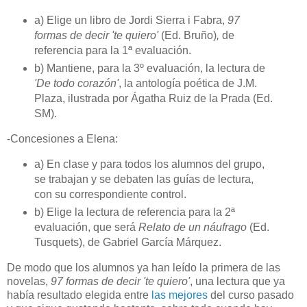
a) Elige un libro de Jordi Sierra i Fabra,
97
formas de decir 'te quiero'
(Ed. Bruño)
,
de
referencia para la 1ª evaluación.
b) Mantiene, para la 3º evaluación, la lectura de
'De todo corazón'
, la antología poética de J.M.
Plaza, ilustrada por Ágatha Ruiz de la Prada (Ed.
SM).
-Concesiones a Elena:
a) En clase y para todos los alumnos del grupo,
se trabajan y se debaten las guías de lectura,
con su correspondiente control.
b) Elige la lectura de referencia para la 2ª
evaluación, que será
Relato de un náufrago
(Ed.
Tusquets), de Gabriel García Márquez.
De modo que los alumnos ya han leído la primera de las
novelas,
97 formas de decir 'te quiero'
, una lectura que ya
había resultado elegida entre
las mejores
del curso pasado