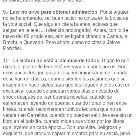
9.-
Leer no sirve para obtener admiración
. Por si alguien
no se ha enterado, ser buen lector no cotiza en la bolsa de
la vida social. Que alguien cite a buenos lectores que
salgan en la tele: ... (silencio prolongado). Antes, con lo de
mayo del 68 y todo eso, aún se ligaba citando a Camus, a
Brecht, a Quevedo. Pero ahora, como no cites a Jaime
Peñafiel...
10.-
La lectura no está al alcance de todos
. Digan lo que
digan, el placer de leer está reservado a unos pocos. Son
esos pocos los que gozan casi pecaminosamente cuando
descifran un clásico, cuando sienten las pasiones que se
imaginaron hace siglos para que les lleguen a ellos casi en
exclusiva, cuando se quedan varios días en estado de
shock después de leer buenas novelas, cuando se
estremecen leyendo un poema, cuando lloran o ríen entre
líneas, cuando recomiendan furtivos lecturas que no se
venden en Carrefour, cuando no pueden salir de casa sin un
libro en el bolsillo, cuando miden sus vidas por los libros
que leyeron en cada época... Son una élite, peligrosa y
exquisita, que procura captar miembros para su secta, pero