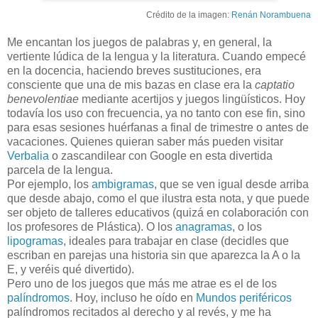
Crédito de la imagen:
Renán Norambuena
Me encantan los juegos de palabras y, en general, la
vertiente lúdica de la lengua y la literatura. Cuando empecé
en la docencia, haciendo breves sustituciones, era
consciente que una de mis bazas en clase era la
captatio
benevolentiae
mediante acertijos y juegos lingüísticos. Hoy
todavía los uso con frecuencia, ya no tanto con ese fin, sino
para esas sesiones huérfanas a final de trimestre o antes de
vacaciones. Quienes quieran saber más pueden visitar
Verbalia
o zascandilear con Google en esta divertida
parcela de la lengua.
Por ejemplo, los
ambigramas
, que se ven igual desde arriba
que desde abajo, como el que ilustra esta nota, y que puede
ser objeto de talleres educativos (quizá en colaboración con
los profesores de Plástica). O los
anagramas
, o los
lipogramas
, ideales para trabajar en clase (decidles que
escriban en parejas una historia sin que aparezca la A o la
E, y veréis qué divertido).
Pero uno de los juegos que más me atrae es el de los
palíndromos
. Hoy, incluso he oído en
Mundos periféricos
palíndromos recitados al derecho y al revés, y me ha