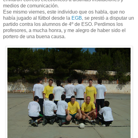
medios de comunicación.
Ese mismo viernes, este individuo que os habla, que no
había jugado al fútbol desde la
EGB
, se prestó a disputar un
partido contra los alumnos de 4º de ESO. Perdimos los
profesores, a mucha honra, y me alegro de haber sido el
portero de una buena causa.