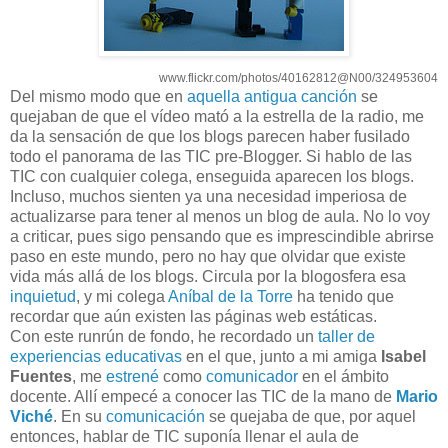
www.flickr.com/photos/40162812@N00/324953604
Del mismo modo que en
aquella antigua canción
se
quejaban de que el vídeo mató a la estrella de la radio, me
da la sensación de que los blogs parecen haber fusilado
todo el panorama de las TIC pre-Blogger. Si hablo de las
TIC con cualquier colega, enseguida aparecen los blogs.
Incluso, muchos sienten ya una necesidad imperiosa de
actualizarse para tener al menos un blog de aula. No lo voy
a criticar, pues sigo pensando que es imprescindible abrirse
paso en este mundo, pero no hay que olvidar que existe
vida más allá de los blogs. Circula por la blogosfera esa
inquietud
, y mi colega
Aníbal de la Torre
ha tenido que
recordar que aún existen las páginas web estáticas.
Con este runrún de fondo, he recordado un
taller de
experiencias educativas
en el que, junto a mi amiga
Isabel
Fuentes
, me
estrené
como
comunicador
en el ámbito
docente. Allí empecé a conocer las TIC de la mano de
Mario
Viché
. En su
comunicación
se quejaba de que, por aquel
entonces, hablar de TIC suponía llenar el aula de