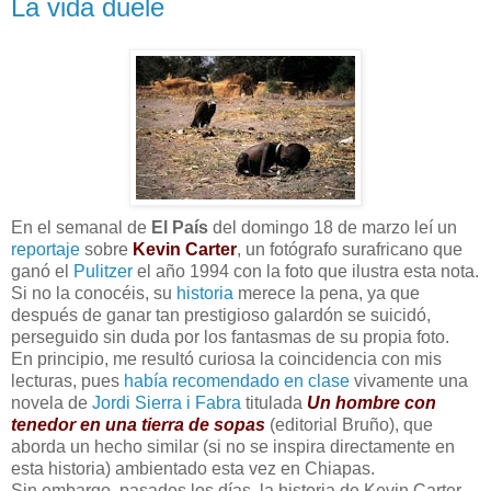
La vida duele
En el semanal de
El País
del domingo 18 de marzo leí un
reportaje
sobre
Kevin Carter
, un fotógrafo surafricano que
ganó el
Pulitzer
el año 1994 con la foto que ilustra esta nota.
Si no la conocéis, su
historia
merece la pena, ya que
después de ganar tan prestigioso galardón se suicidó,
perseguido sin duda por los fantasmas de su propia foto.
En principio, me resultó curiosa la coincidencia con mis
lecturas, pues
había recomendado en clase
vivamente una
novela de
Jordi Sierra i Fabra
titulada
Un hombre con
tenedor en una tierra de sopas
(editorial Bruño), que
aborda un hecho similar (si no se inspira directamente en
esta historia) ambientado esta vez en Chiapas.
Sin embargo, pasados los días, la historia de Kevin Carter