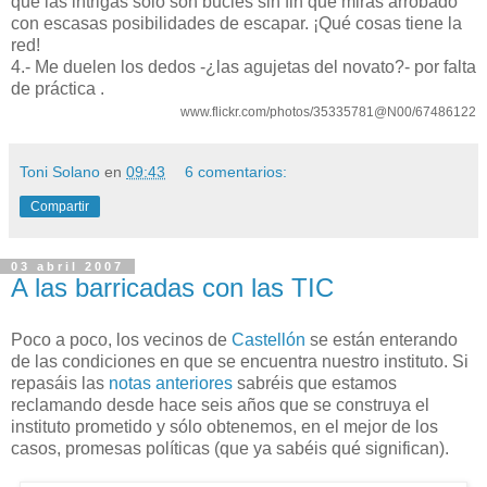
que las intrigas sólo son bucles sin fin que miras arrobado
con escasas posibilidades de escapar. ¡Qué cosas tiene la
red!
4.- Me duelen los dedos -¿las agujetas del novato?- por falta
de práctica .
www.flickr.com/photos/35335781@N00/67486122
Toni Solano
en
09:43
6 comentarios:
Compartir
03 abril 2007
A las barricadas con las TIC
Poco a poco, los vecinos de
Castellón
se están enterando
de las condiciones en que se encuentra nuestro instituto. Si
repasáis las
notas anteriores
sabréis que estamos
reclamando desde hace seis años que se construya el
instituto prometido y sólo obtenemos, en el mejor de los
casos, promesas políticas (que ya sabéis qué significan).