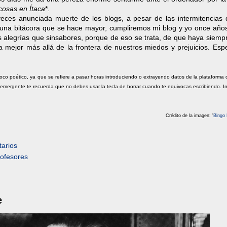
cosas en Ítaca
*.
veces anunciada muerte de los blogs, a pesar de las intermitencias 
e una bitácora que se hace mayor, cumpliremos mi blog y yo once años
alegrías que sinsabores, porque de eso se trata, de que haya siempr
 mejor más allá de la frontera de nuestros miedos y prejuicios. Esp
co poético, ya que se refiere a pasar horas introduciendo o extrayendo datos de la plataforma 
ergente te recuerda que no debes usar la tecla de borrar cuando te equivocas escribiendo. I
Crédito de la imagen: '
Bingo
arios
rofesores
e