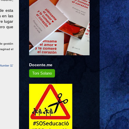
de esta
 en las
e lugar
ero que
de gestión
maginad el
Docente.me
 Number 11
'
Toni Solano