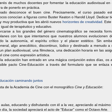
erés de muchos docentes por fomentar la educación audiovisual en e
ora de ponerlo en práctica.
do desconoce el buen cine. Precisamente, el curso pasado es
os conocían a figuras como Buster Keaton o Harold Lloyd. Dedicar t
a y muy productiva que les abrió nuevos
horizontes de creatividad
. Est
igual de terapéutico y educativo.
cercarse a los grandes del género cinematográfico se necesita form
s planes con los que intentamos que nuestros alumnos evolucionen d
ndo la autonomía, el espíritu crítico y el placer estético. Sin emba
eneral, algo anecdótico, discontinuo, lúdico y destinado a menudo a 
n plan audiovisual, una filmoteca, una dedicación horaria en las asi
el cine como expresión artística.
 la educación han entrado en una mágica conjunción estos días, os 
sible pacto Cine-Educación a través del formulario que se enlaza 
ucación caminando juntos
sta de la Academia de Cine con el monográfico
Cine y Educación
:
las aulas, educando y disfrutando con él a la vez, apreciando al máximo 
 día, la sociedad apreciará el acto de "Educar" como el Octavo Arte.