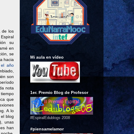
 de los
 Espiral
ción su
lamé en
ción, se
Mi aula en vídeo
a hacia
a
el año
ambiado,
ién son
período
da nota
1er. Premio Blog de Profesor
 tiempo
ica que
lexiones
g. A lo
el blog
#EspiralEdublogs 2008
), unas
nes han
#piensamelamor
 noche,