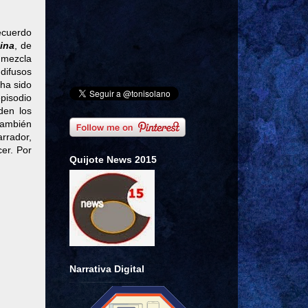
ecuerdo
ina
, de
e mezcla
 difusos
 ha sido
pisodio
den los
también
rrador,
er. Por
Quijote News 2015
Narrativa Digital