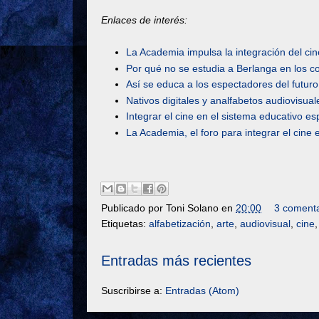
Enlaces de interés:
La Academia impulsa la integración del ci
Por qué no se estudia a Berlanga en los c
Así se educa a los espectadores del futuro
Nativos digitales y analfabetos audiovisual
Integrar el cine en el sistema educativo e
La Academia, el foro para integrar el cine 
Publicado por
Toni Solano
en
20:00
3 comenta
Etiquetas:
alfabetización
,
arte
,
audiovisual
,
cine
Entradas más recientes
Suscribirse a:
Entradas (Atom)