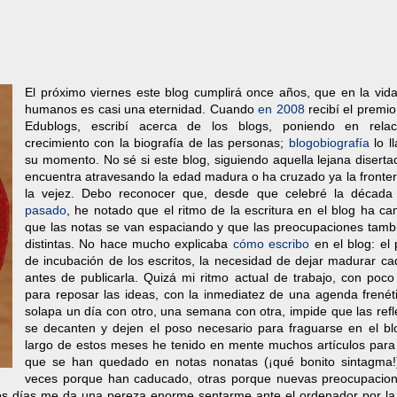
El próximo viernes este blog cumplirá once años, que en la vida
humanos es casi una eternidad. Cuando
en 2008
recibí el premio
Edublogs, escribí acerca de los blogs, poniendo en rela
crecimiento con la biografía de las personas;
blogobiografía
lo l
su momento. No sé si este blog, siguiendo aquella lejana diserta
encuentra atravesando la edad madura o ha cruzado ya la fronter
la vejez. Debo reconocer que, desde que celebré la décad
pasado
, he notado que el ritmo de la escritura en el blog ha c
que las notas se van espaciando y que las preocupaciones tamb
distintas. No hace mucho explicaba
cómo escribo
en el blog: el 
de incubación de los escritos, la necesidad de dejar madurar ca
antes de publicarla. Quizá mi ritmo actual de trabajo, con poco
para reposar las ideas, con la inmediatez de una agenda frenét
solapa un día con otro, una semana con otra, impide que las ref
se decanten y dejen el poso necesario para fraguarse en el blo
largo de estos meses he tenido en mente muchos artículos para 
que se han quedado en notas nonatas (¡qué bonito sintagma!
veces porque han caducado, otras porque nuevas preocupacio
os días me da una pereza enorme sentarme ante el ordenador por la