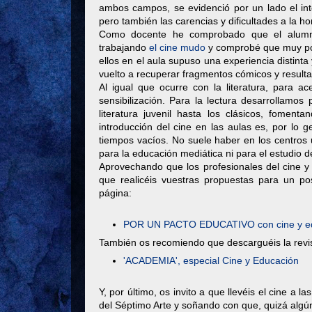
ambos campos, se evidenció por un lado el int
pero también las carencias y dificultades a la h
Como docente he comprobado que el alumna
trabajando
el cine mudo
y comprobé que muy poc
ellos en el aula supuso una experiencia distint
vuelto a recuperar fragmentos cómicos y resulta 
Al igual que ocurre con la literatura, para a
sensibilización. Para la lectura desarrollamo
literatura juvenil hasta los clásicos, fomenta
introducción del cine en las aulas es, por lo g
tiempos vacíos. No suele haber en los centros u
para la educación mediática ni para el estudio d
Aprovechando que los profesionales del cine y
que realicéis vuestras propuestas para un po
página:
POR UN PACTO EDUCATIVO con cine y ed
También os recomiendo que descarguéis la revi
'ACADEMIA', especial Cine y Educación
Y, por último, os invito a que llevéis el cine a 
del Séptimo Arte y soñando con que, quizá algún