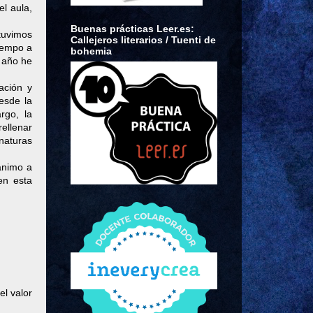
l aula,
Buenas prácticas Leer.es:
tuvimos
Callejeros literarios / Tuenti de
iempo a
bohemia
e año he
ación y
esde la
rgo, la
rellenar
gnaturas
animo a
en esta
el valor