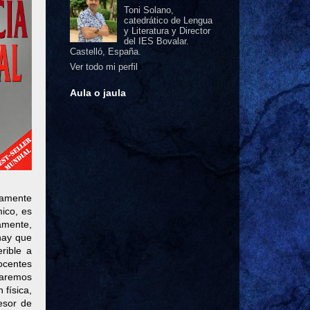
Toni Solano,
catedrático de Lengua
y Literatura y Director
del IES Bovalar.
Castelló, España.
Ver todo mi perfil
Aula o jaula
hamente
mico, es
amente,
 hay que
rible a
ocentes
taremos
 física,
esor de