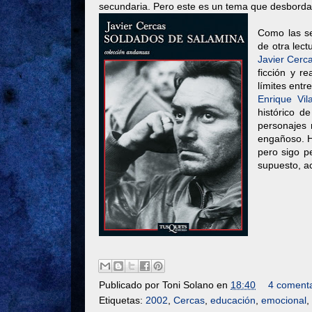
secundaria. Pero este es un tema que desborda 
Como las se
de otra lec
Javier Cerc
ficción y re
límites entr
Enrique Vil
histórico d
personajes 
engañoso. H
pero sigo p
supuesto, ac
Publicado por
Toni Solano
en
18:40
4 comenta
Etiquetas:
2002
,
Cercas
,
educación
,
emocional
,