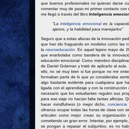
que buenos profesionales no quieran darse cu
comentar muy de paso mi primer contacto con 
me llegó a través del libro
Inteligencia emocio
"La
inteligencia emocional
es la capacid
ajenos, y la habilidad para manejarlos"
Seguro que a estas alturas de la innovación ped
que han ido fraguando en modelos como las
i
la
neuroeducación
. En aquel lejano mayo de 2
que enarbolaba como bandera de la innovació
educación emocional. Como miembro disciplinado d
de Daniel Goleman y traté de aplicarlo al aula
ello; no sé muy bien si fue porque no me ente
formaban parte de lo que yo consideraba sen
algo bastante evidente para cualquiera que h
ligada con el aprendizaje y con la construcció
necesario que los estudiantes regulen sus pro
para ese viaje no hacían falta tantas alforjas
hacer
mindfulness
(o mejor dicho,
conciencia
ultranza ocupar todas las horas de clase con s
articulen como mejor crean su organización 
cometiendo un gran error. Intentar, por ejemplo
se pongan a repasar el subjuntivo, es no habe