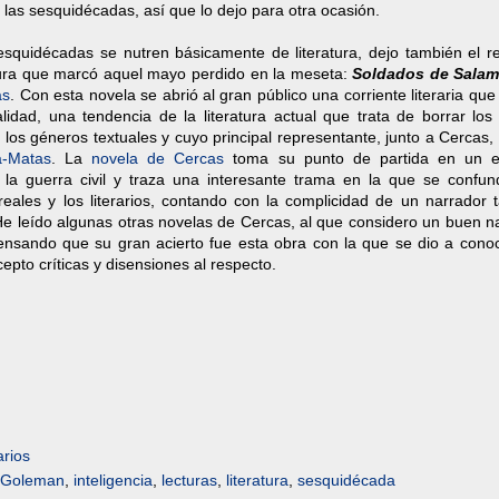
las sesquidécadas, así que lo dejo para otra ocasión.
squidécadas se nutren básicamente de literatura, dejo también el r
tura que marcó aquel mayo perdido en la meseta:
Soldados de Salam
as
. Con esta novela se abrió al gran público una corriente literaria qu
alidad, una tendencia de la literatura actual que trata de borrar los
e los géneros textuales y cuyo principal representante, junto a Cercas,
a-Matas
. La
novela de Cercas
toma su punto de partida en un e
e la guerra civil y traza una interesante trama en la que se confun
reales y los literarios, contando con la complicidad de un narrador 
e leído algunas otras novelas de Cercas, al que considero un buen na
ensando que su gran acierto fue esta obra con la que se dio a conoc
epto críticas y disensiones al respecto.
rios
Goleman
,
inteligencia
,
lecturas
,
literatura
,
sesquidécada