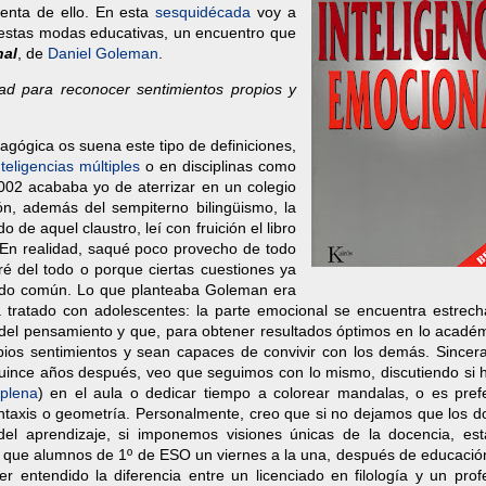
enta de ello. En esta
sesquidécada
voy a
estas modas educativas, un encuentro que
nal
, de
Daniel Goleman
.
ad para reconocer sentimientos propios y
agógica os suena este tipo de definiciones,
nteligencias múltiples
o en disciplinas como
002 acababa yo de aterrizar en un colegio
n, además del sempiterno bilingüismo, la
e aquel claustro, leí con fruición el libro
. En realidad, saqué poco provecho de todo
ré del todo o porque ciertas cuestiones ya
tido común. Lo que planteaba Goleman era
a tratado con adolescentes: la parte emocional se encuentra estrec
n del pensamiento y que, para obtener resultados óptimos en lo acadé
pios sentimientos y sean capaces de convivir con los demás. Sincer
. Quince años después, veo que seguimos con lo mismo, discutiendo si
 plena
) en el aula o dedicar tiempo a colorear mandalas, o es prefe
intaxis o geometría. Personalmente, creo que si no dejamos que los d
del aprendizaje, si imponemos visiones únicas de la docencia, es
, que alumnos de 1º de ESO un viernes a la una, después de educación
r entendido la diferencia entre un licenciado en filología y un prof