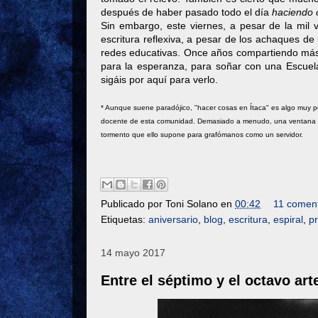
después de haber pasado todo el día
haciendo 
Sin embargo, este viernes, a pesar de la mil 
escritura reflexiva, a pesar de los achaques d
redes educativas. Once años compartiendo más 
para la esperanza, para soñar con una Escuela
sigáis por aquí para verlo.
* Aunque suene paradójico, "hacer cosas en Ítaca" es algo muy po
docente de esta comunidad. Demasiado a menudo, una ventana em
tormento que ello supone para grafómanos como un servidor.
Publicado por
Toni Solano
en
00:42
11 coment
Etiquetas:
aniversario
,
blog
,
escritura
,
espiral
,
p
14 mayo 2017
Entre el séptimo y el octavo art