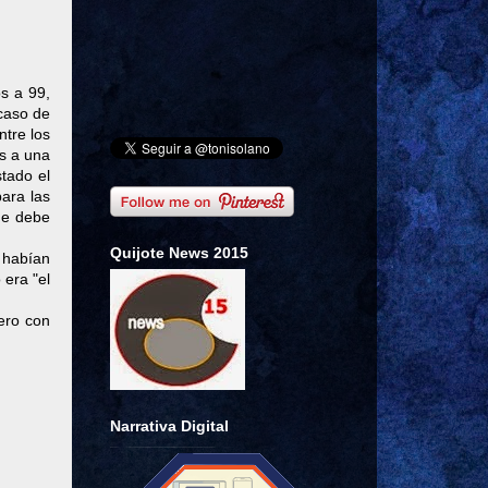
s a 99,
 caso de
ntre los
as a una
tado el
para las
que debe
Quijote News 2015
 habían
 era "el
ero con
Narrativa Digital