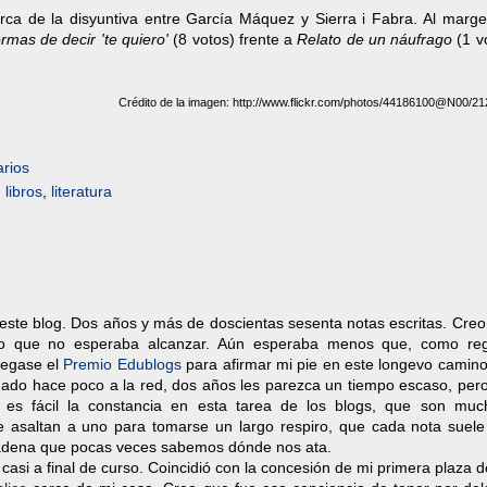
ca de la disyuntiva entre García Máquez y Sierra i Fabra. Al marge
rmas de decir 'te quiero'
(8 votos) frente a
Relato de un náufrago
(1 v
Crédito de la imagen: http://www.flickr.com/photos/44186100@N00/2
rios
,
libros
,
literatura
ste blog. Dos años y más de doscientas sesenta notas escritas. Creo
ido que no esperaba alcanzar. Aún esperaba menos que, como re
legase el
Premio Edublogs
para afirmar mi pie en este longevo camino
gado hace poco a la red, dos años les parezca un tiempo escaso, per
es fácil la constancia en esta tarea de los blogs, que son muc
e asaltan a uno para tomarse un largo respiro, que cada nota suele
adena que pocas veces sabemos dónde nos ata.
asi a final de curso. Coincidió con la concesión de mi primera plaza de