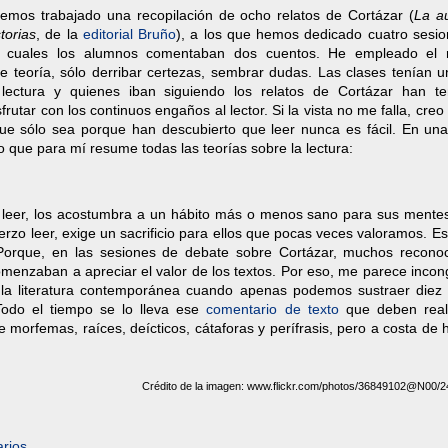
emos trabajado una recopilación de ocho relatos de Cortázar (
La au
torias
, de la
editorial Bruño
), a los que hemos dedicado cuatro sesio
 cuales los alumnos comentaban dos cuentos. He empleado el
de teoría, sólo derribar certezas, sembrar dudas. Las clases tenían u
lectura y quienes iban siguiendo los relatos de Cortázar han te
frutar con los continuos engaños al lector. Si la vista no me falla, creo
ue sólo sea porque han descubierto que leer nunca es fácil. En una
 que para mí resume todas las teorías sobre la lectura:
a a leer, los acostumbra a un hábito más o menos sano para sus mente
rzo leer, exige un sacrificio para ellos que pocas veces valoramos. Es
 Porque, en las sesiones de debate sobre Cortázar, muchos recono
menzaban a apreciar el valor de los textos. Por eso, me parece incon
la literatura contemporánea cuando apenas podemos sustraer diez
Todo el tiempo se lo lleva ese
comentario de texto
que deben real
e morfemas, raíces, deícticos, cátaforas y perífrasis, pero a costa de
Crédito de la imagen: www.flickr.com/photos/36849102@N00/
rios