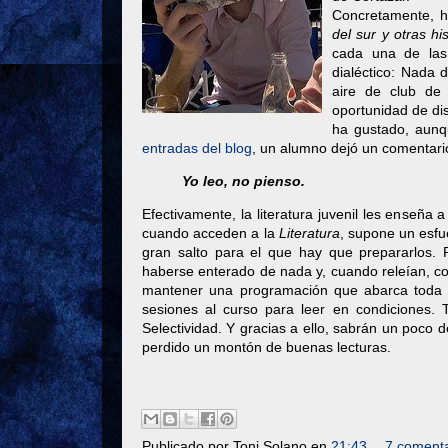
Concretamente, h
del sur y otras his
cada una de las
dialéctico: Nada 
aire de club de 
oportunidad de dis
ha gustado, aunq
entradas del blog
, un alumno dejó un comentario
Yo leo, no pienso.
Efectivamente, la literatura juvenil les enseñ
cuando acceden a la
Literatura
, supone un esfue
gran salto para el que hay que prepararlos.
haberse enterado de nada y, cuando releían, co
mantener una programación que abarca toda 
sesiones al curso para leer en condiciones. 
Selectividad. Y gracias a ello, sabrán un poco d
perdido un montón de buenas lecturas.
Publicado por
Toni Solano
en
21:43
7 comenta