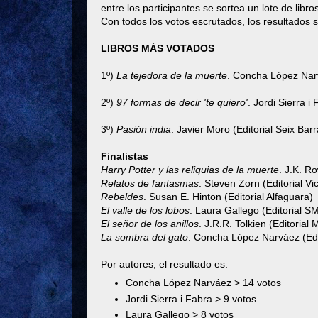
entre los participantes se sortea un lote de libros
Con todos los votos escrutados, los resultados s
LIBROS MÁS VOTADOS
1º)
La tejedora de la muerte
. Concha López Narv
2º)
97 formas de decir 'te quiero'
. Jordi Sierra i
3º)
Pasión india
. Javier Moro (Editorial Seix Barr
Finalistas
Harry Potter y las reliquias de la muerte
. J.K. R
Relatos de fantasmas
. Steven Zorn (Editorial Vi
Rebeldes
. Susan E. Hinton (Editorial Alfaguara)
El valle de los lobos
. Laura Gallego (Editorial S
El señor de los anillos
. J.R.R. Tolkien (Editorial 
La sombra del gato
. Concha López Narváez (Edit
Por autores, el resultado es:
Concha López Narváez > 14 votos
Jordi Sierra i Fabra > 9 votos
Laura Gallego > 8 votos