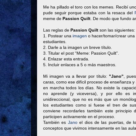
Me ha pillado el toro con los memes. Recibí uno
pude seguir porque estaba con la resaca del
meme de
Passion Quilt
. De modo que fundo a
Las reglas de
Passion Quilt
son las siguientes:
1. Postear una
imagen
o hacer/tomar/crear una
estudiantes.
2. Darle a la imagen un breve título.
3. Titular el post “Meme: Passion Quilt”.
4. Enlazar esta entrada.
5. Incluir enlaces a 5 o más maestros.
Mi imagen va a llevar por título:
"Jano"
, pues
caras, como ese difícil proceso de enseñanza 
en marcha todos los días. No existe la capaci
no aprende (y viceversa), y por ello es i
unidireccional, que no es más que un monólog
los estudiantes como si fuese el tren de su
conviene recordarles también este principio 
participen activamente en el proceso.
También es
Jano
el dios de las puertas, de los
conceptos que vivimos intensamente en las aula