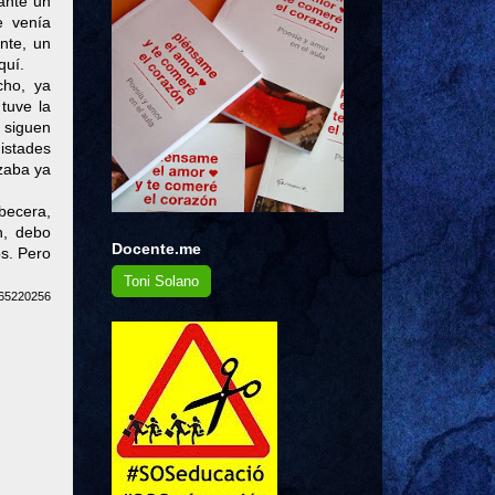
ante un
e venía
nte, un
quí.
cho, ya
tuve la
 siguen
istades
ozaba ya
becera,
n, debo
Docente.me
os. Pero
Toni Solano
/65220256