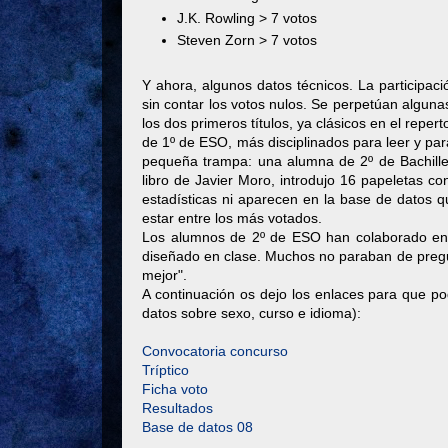
J.K. Rowling > 7 votos
Steven Zorn > 7 votos
Y ahora, algunos datos técnicos. La participa
sin contar los votos nulos. Se perpetúan alguna
los dos primeros títulos, ya clásicos en el reper
de 1º de ESO, más disciplinados para leer y pa
pequeña trampa: una alumna de 2º de Bachille
libro de Javier Moro, introdujo 16 papeletas c
estadísticas ni aparecen en la base de datos q
estar entre los más votados.
Los alumnos de 2º de ESO han colaborado en 
diseñado en clase. Muchos no paraban de pregunt
mejor".
A continuación os dejo los enlaces para que p
datos sobre sexo, curso e idioma):
Convocatoria concurso
Tríptico
Ficha voto
Resultados
Base de datos 08