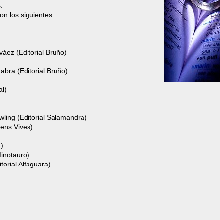
.
on los siguientes:
áez (Editorial Bruño)
 Fabra (Editorial Bruño)
al)
owling (Editorial Salamandra)
cens Vives)
M)
Minotauro)
orial Alfaguara)