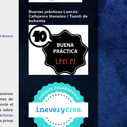
Buenas prácticas Leer.es:
Callejeros literarios / Tuenti de
bohemia
 illusions
aciones
enes de
onté el
a sobre
lecturas
la prosa