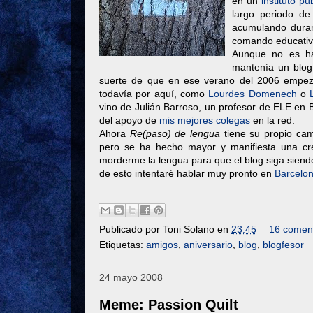
en un
instituto pú
largo periodo de
acumulando duran
comando educativo
Aunque no es ha
mantenía un blog
suerte de que en ese verano del 2006 empez
todavía por aquí, como
Lourdes Domenech
o
vino de Julián Barroso, un profesor de ELE en 
del apoyo de
mis mejores colegas
en la red.
Ahora
Re(paso) de lengua
tiene su propio cam
pero se ha hecho mayor y manifiesta una cr
morderme la lengua para que el blog siga siendo
de esto intentaré hablar muy pronto en
Barcelo
Publicado por
Toni Solano
en
23:45
16 coment
Etiquetas:
amigos
,
aniversario
,
blog
,
blogfesor
24 mayo 2008
Meme: Passion Quilt