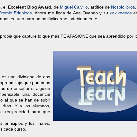
, el
Excelent Blog Award
, de
Miguel Calvillo
, artífice de
Nosololibros
,
Premio Edublogs
. Ahora me llega de Ana Ovando y su
vox graeca
es
mbos en uno para no multiplicarme indebidamente.
 propia que capture lo que más TE APASIONE que sea aprendido por l
 es una divinidad de dos
y aprendizaje que ponemos
dad de enseñar si alguien
mpensable una docencia
o al que se han de subir
s días. Y a los alumnos,
de reciprocidad para que
 principios y los finales,
s cada curso.