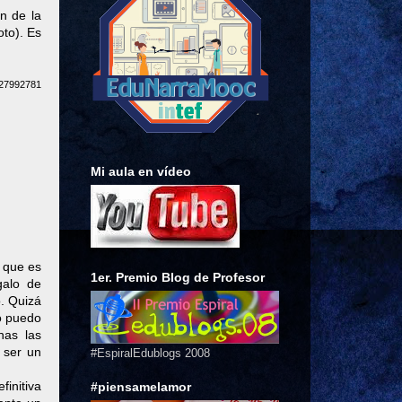
n de la
oto). Es
127992781
Mi aula en vídeo
 que es
1er. Premio Blog de Profesor
galo de
. Quizá
o puedo
has las
 ser un
#EspiralEdublogs 2008
finitiva
#piensamelamor