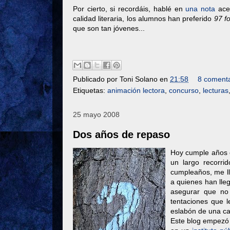
Por cierto, si recordáis, hablé en
una nota
acer
calidad literaria, los alumnos han preferido
97 fo
que son tan jóvenes...
Publicado por
Toni Solano
en
21:58
8 comenta
Etiquetas:
animación lectora
,
concurso
,
lecturas
25 mayo 2008
Dos años de repaso
Hoy cumple años e
un largo recorr
cumpleaños, me l
a quienes han lle
asegurar que no 
tentaciones que l
eslabón de una c
Este blog empezó c