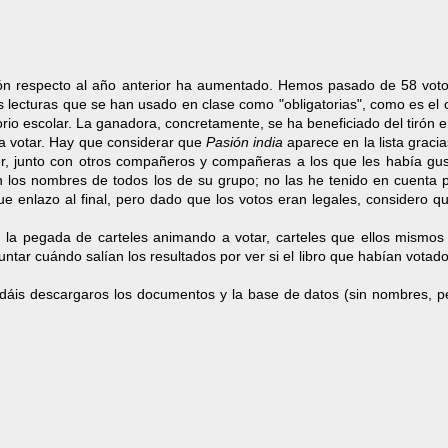
ción respecto al año anterior ha aumentado. Hemos pasado de 58 voto
s lecturas que se han usado en clase como "obligatorias", como es el
torio escolar. La ganadora, concretamente, se ha beneficiado del tirón e
ra votar. Hay que considerar que
Pasión india
aparece en la lista graci
r, junto con otros compañeros y compañeras a los que les había gus
on los nombres de todos los de su grupo; no las he tenido en cuenta 
ue enlazo al final, pero dado que los votos eran legales, considero 
la pegada de carteles animando a votar, carteles que ellos mismos
ar cuándo salían los resultados por ver si el libro que habían votado
odáis descargaros los documentos y la base de datos (sin nombres, p