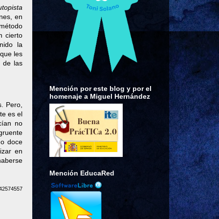
topista
nes, en
 método
n cierto
nido la
 que les
 de las
Mención por este blog y por el
homenaje a Miguel Hernández
s. Pero,
te es el
cían no
gruente
 o doce
izar en
 haberse
Mención EducaRed
242574557