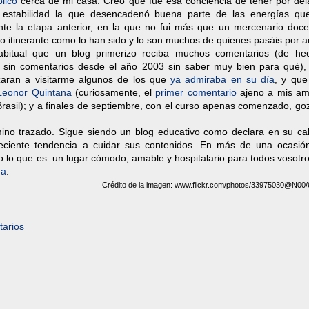
blico
cerca de mi casa. Creo que fue esa conciencia de tener por del
 estabilidad la que desencadenó buena parte de las energías qu
te la etapa anterior, en la que no fui más que un mercenario doce
 itinerante como lo han sido y lo son muchos de quienes pasáis por a
bitual que un blog primerizo reciba muchos comentarios (de he
 sin comentarios desde el año 2003 sin saber muy bien para qué), 
aran a visitarme algunos de los que
ya admiraba en su día
, y que
Leonor Quintana
(curiosamente, el
primer comentario
ajeno a mis am
Brasil); y a finales de septiembre, con el curso apenas comenzado, g
ino trazado. Sigue siendo un blog educativo como declara en su ca
eciente tendencia a cuidar sus contenidos. En más de una ocasió
 lo que es: un lugar cómodo, amable y hospitalario para todos vosotr
na
.
Crédito de la imagen: www.flickr.com/photos/33975030@N00
arios