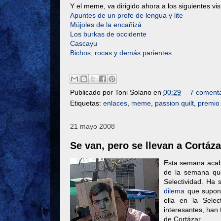
Y el meme, va dirigido ahora a los siguientes v
Apuntes de un profe de lengua y lite
Mújoles de la encañizá
Los burkas de occidente
Cascayu
Bichos, rocas y demás parientes
Publicado por
Toni Solano
en
00:29
7 comenta
Etiquetas:
enlaces
,
meme
,
passion quilt
,
premio
21 mayo 2008
Se van, pero se llevan a Cortáza
Esta semana acab
de la semana qu
Selectividad. Ha 
dilema
que suponí
ella en la Sele
interesantes, han
de Cortázar.