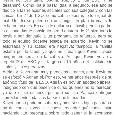
Kevin no tuvo tanta fortuna. Repitió 1º de ESO y se
desanimó. Como iba a pasar igual a segundo, ese año se
dedicó a las relaciones sociales con sus colegas y con las
chicas. En 2º de ESO, como cabía esperar, le fue igual de
mal. Un día se peleó con un amigo, en plan broma, y lo
echaron un mes. En casa le quitaron el móvil, pero su padre,
a escondidas le consiguió otro. La tutora de 2º hizo todo lo
posible por derivarlo a un programa de refuerzo, pero no
todo el equipo docente estaba de acuerdo: Kevin no se
esforzaba y su actitud era negativa; tampoco la familia
estaba por la labor, ya que no creían que Kevin tuviese
ningún problema en la cabeza. Así que Kevin volvió a
repetir 2º de ESO y se largó con 16 años del instituto, sin
títulos y sin esperanzas.
Adrián y Kevin eran muy parecidos al nacer, pero Kevin no
se esforzó y Adrián sí. Por eso, veinte años después de su
agónico título de la ESO, Adrián es hoy un abogado liberal,
indignado con que pasen de curso quienes no lo merecen,
ya que él se esfuerza por que su hija Patricia entregue
correctamente todas las tareas que le mandan.
Kevin por su parte no sabe muy bien si sus hijos pasarán o
no de curso; a veces le cuesta recordar qué curso están
haciendo. Le preocupa sobre todo saber si la economía