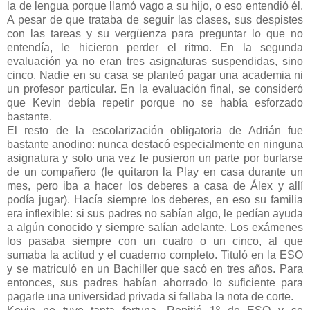
la de lengua porque llamó vago a su hijo, o eso entendió él.
A pesar de que trataba de seguir las clases, sus despistes
con las tareas y su vergüenza para preguntar lo que no
entendía, le hicieron perder el ritmo. En la segunda
evaluación ya no eran tres asignaturas suspendidas, sino
cinco. Nadie en su casa se planteó pagar una academia ni
un profesor particular. En la evaluación final, se consideró
que Kevin debía repetir porque no se había esforzado
bastante.
El resto de la escolarización obligatoria de Adrián fue
bastante anodino: nunca destacó especialmente en ninguna
asignatura y solo una vez le pusieron un parte por burlarse
de un compañero (le quitaron la Play en casa durante un
mes, pero iba a hacer los deberes a casa de Álex y allí
podía jugar). Hacía siempre los deberes, en eso su familia
era inflexible: si sus padres no sabían algo, le pedían ayuda
a algún conocido y siempre salían adelante. Los exámenes
los pasaba siempre con un cuatro o un cinco, al que
sumaba la actitud y el cuaderno completo. Tituló en la ESO
y se matriculó en un Bachiller que sacó en tres años. Para
entonces, sus padres habían ahorrado lo suficiente para
pagarle una universidad privada si fallaba la nota de corte.