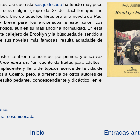
ras, así que esta
sesquidécada
ha tenido muy poco
l curso algún grupo de 2º de Bachiller que me
 leer. Uno de aquellos libros era una novela de Paul
to breve para los aficionados a este autor. Los
riosos, aun en su más anodina normalidad. En esta
te callejero de Brooklyn y la búsqueda de sentido a
 de sus novelas más famosas, resulta agradable de
uster, también me acerqué, por primera y única vez
Once minutos
, "un cuento de hadas para adultos",
omplaciente y lleno de tópicos acerca de la vida de
dos a Coelho, pero, a diferencia de otros autores de
sultó pedante, condescendiente y didáctico, en el
rios
ura
,
sesquidécada
Inicio
Entradas ant