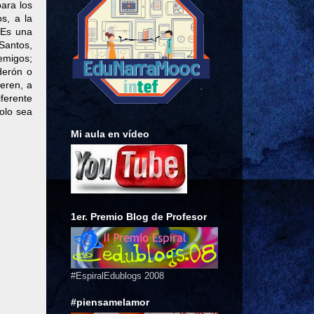
para los
s, a la
 Es una
 Santos,
nemigos;
derón o
eren, a
iferente
olo sea
Mi aula en vídeo
1er. Premio Blog de Profesor
#EspiralEdublogs 2008
#piensamelamor