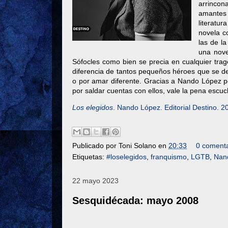
arrincon
amantes 
literatu
novela c
las de l
una nove
Sófocles como bien se precia en cualquier tra
diferencia de tantos pequeños héroes que se dej
o por amar diferente. Gracias a Nando López p
por saldar cuentas con ellos, vale la pena escuc
Los elegidos
. Nando López. Editorial Destino. 2
Publicado por
Toni Solano
en
20:33
0 comenta
Etiquetas:
#loselegidos
,
franquismo
,
LGTB
,
Nan
22 mayo 2023
Sesquidécada: mayo 2008