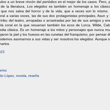
ados a un breve rincón del periódico en el mejor de los casos. Pero, 
de la literatura,
Los elegidos
es también un homenaje a los clásico
ra que nos salva del horror y de la vida, que a veces son lo mismo.
oral a varias voces, las de sus dos protagonistas principales, Asun y
a tribu del teatro, arropadas o arrastradas por las de sus amigos y e
la coral en la que resuenan también los ecos de Lorca, Wilde, Cal
gedia clásica. Es un homenaje a los mitos y personajes que nunca mu
aron la piel y los huesos en las cunetas del franquismo, por pensar d
odemos asomarnos a sus vidas y ser nosotros los elegidos. Aunque s
harlos.
023
rios
do López
,
novela
,
reseña