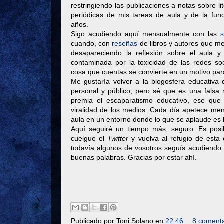
restringiendo las publicaciones a notas sobre l
periódicas de mis tareas de aula y de la func
años.
Sigo acudiendo aquí mensualmente con las
cuando, con
reseñas
de libros y autores que m
desapareciendo la reflexión sobre el aula y
contaminada por la toxicidad de las redes soc
cosa que cuentas se convierte en un motivo para
Me gustaría volver a la blogosfera educativa 
personal y público, pero sé que es una falsa
premia el escaparatismo educativo, ese que
viralidad de los medios. Cada día apetece men
aula en un entorno donde lo que se aplaude es l
Aquí seguiré un tiempo más, seguro. Es pos
cuelgue el
Twitter
y vuelva al refugio de esta
todavía algunos de vosotros seguís acudiendo 
buenas palabras. Gracias por estar ahí.
Publicado por
Toni Solano
en
22:46
8 comenta