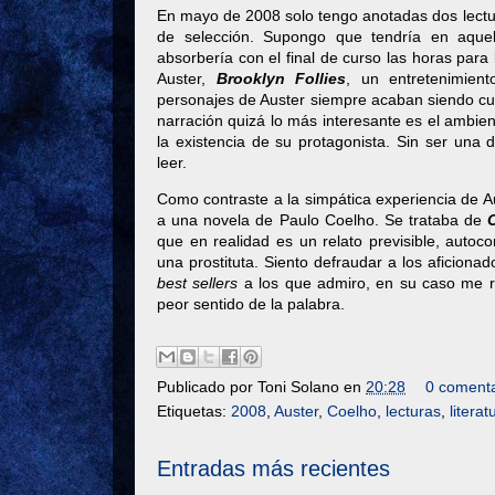
En mayo de 2008 solo tengo anotadas dos lectu
de selección. Supongo que tendría en aque
absorbería con el final de curso las horas para
Auster,
Brooklyn Follies
, un entretenimien
personajes de Auster siempre acaban siendo cu
narración quizá lo más interesante es el ambien
la existencia de su protagonista. Sin ser una
leer.
Como contraste a la simpática experiencia de A
a una novela de Paulo Coelho. Se trataba de
que en realidad es un relato previsible, autoc
una prostituta. Siento defraudar a los aficiona
best sellers
a los que admiro, en su caso me re
peor sentido de la palabra.
Publicado por
Toni Solano
en
20:28
0 comenta
Etiquetas:
2008
,
Auster
,
Coelho
,
lecturas
,
literat
Entradas más recientes