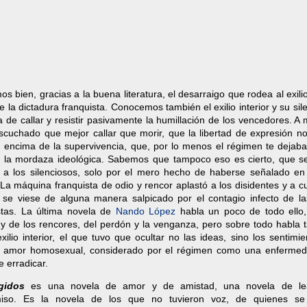
 bien, gracias a la buena literatura, el desarraigo que rodea al exilio
de la dictadura franquista. Conocemos también el exilio interior y su sile
 de callar y resistir pasivamente la humillación de los vencedores. A
cuchado que mejor callar que morir, que la libertad de expresión n
r encima de la supervivencia, que, por lo menos el régimen te dejaba 
 la mordaza ideológica. Sabemos que tampoco eso es cierto, que se
o a los silenciosos, solo por el mero hecho de haberse señalado en
La máquina franquista de odio y rencor aplastó a los disidentes y a c
 se viese de alguna manera salpicado por el contagio infecto de la
stas. La última novela de
Nando López
habla un poco de todo ello,
s y de los rencores, del perdón y la venganza, pero sobre todo habla 
xilio interior, el que tuvo que ocultar no las ideas, sino los sentimie
el amor homosexual, considerado por el régimen como una enferme
e erradicar.
gidos
es una novela de amor y de amistad, una novela de lea
iso. Es la novela de los que no tuvieron voz, de quienes se