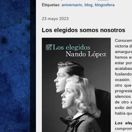
Etiquetas:
aniversario
,
blog
,
blogosfera
23 mayo 2023
Los elegidos somos nosotros
Conocemos
victoria 
amargura
hemos es
estar po
acatabas
fusiland
ocasión. 
otro que
progresi
silencio
de otro e
exilio d
había qu
Los ele
comprom