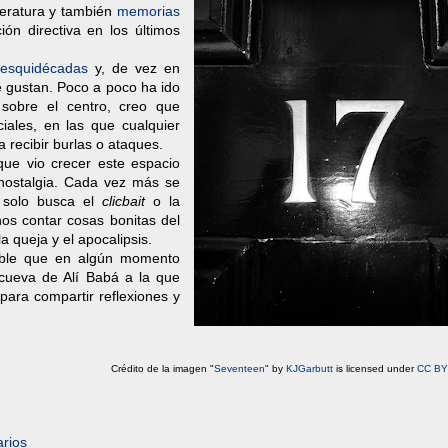
iteratura y también
memorias
ión directiva en los últimos
sesquidécadas
y, de vez en
e gustan. Poco a poco ha ido
 sobre el centro, creo que
iales, en las que cualquier
 recibir burlas o ataques.
que vio crecer este espacio
 nostalgia. Cada vez más se
 solo busca el
clicbait
o la
os contar cosas bonitas del
a queja y el apocalipsis.
ible que en algún momento
 cueva de Alí Babá a la que
para compartir reflexiones y
Crédito de la imagen "
Seventeen
" by
KJGarbutt
is licensed under
CC BY
rios