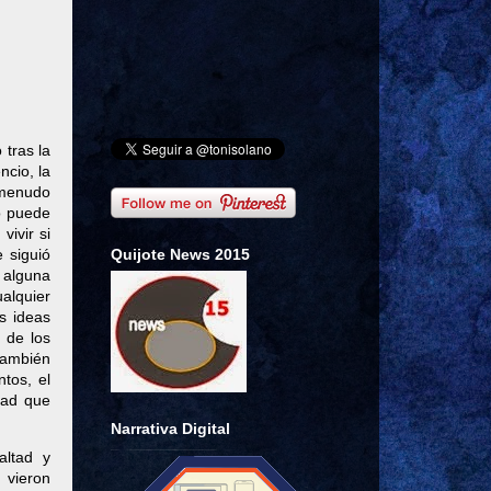
 tras la
ncio, la
 menudo
o puede
vivir si
Quijote News 2015
 siguió
 alguna
ualquier
s ideas
 de los
también
ntos, el
dad que
Narrativa Digital
ltad y
 vieron