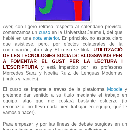
Ayer, con ligero retraso respecto al calendario previsto,
comenzamos un
curso
en la Universitat Jaume I, del que
hablé en una
nota anterior
. En principio, no estaba claro
que asistiese, pero, por efectos colaterales de la
coordinación, ahí estoy. El curso se titula:
UTILITZACIÓ
DE LES TECNOLOGIES SOCIALS: BLOGS/WIKIS PER
A FOMENTAR EL GUST PER LA LECTURA I
L'ESCRIPTURA
y está impartido por las profesoras
Mercedes Sanz y Noelia Ruiz, de Lenguas Modernas
(inglés y francés).
El curso se imparte a través de la plataforma
Moodle
y
pretende dar sentido a su título mediante el trabajo en
equipo, algo que me costará bastante esfuerzo (lo
reconozco: no llevo nada bien trabajar en equipo, qué le
vamos a hacer).
Para empezar, y por las líneas de debate surgidas en un
foro preliminar, aparecen las siguientes reflexiones: