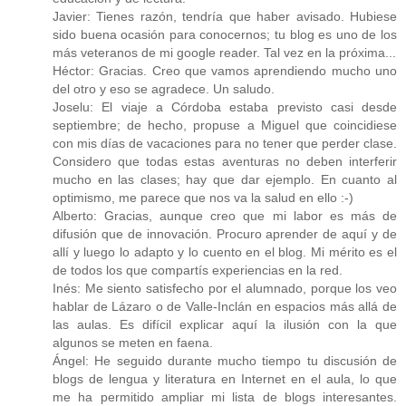
Javier: Tienes razón, tendría que haber avisado. Hubiese
sido buena ocasión para conocernos; tu blog es uno de los
más veteranos de mi google reader. Tal vez en la próxima...
Héctor: Gracias. Creo que vamos aprendiendo mucho uno
del otro y eso se agradece. Un saludo.
Joselu: El viaje a Córdoba estaba previsto casi desde
septiembre; de hecho, propuse a Miguel que coincidiese
con mis días de vacaciones para no tener que perder clase.
Considero que todas estas aventuras no deben interferir
mucho en las clases; hay que dar ejemplo. En cuanto al
optimismo, me parece que nos va la salud en ello :-)
Alberto: Gracias, aunque creo que mi labor es más de
difusión que de innovación. Procuro aprender de aquí y de
allí y luego lo adapto y lo cuento en el blog. Mi mérito es el
de todos los que compartís experiencias en la red.
Inés: Me siento satisfecho por el alumnado, porque los veo
hablar de Lázaro o de Valle-Inclán en espacios más allá de
las aulas. Es difícil explicar aquí la ilusión con la que
algunos se meten en faena.
Ángel: He seguido durante mucho tiempo tu discusión de
blogs de lengua y literatura en Internet en el aula, lo que
me ha permitido ampliar mi lista de blogs interesantes.