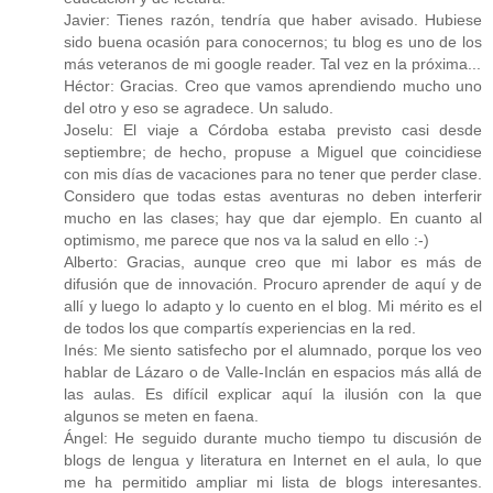
Javier: Tienes razón, tendría que haber avisado. Hubiese
sido buena ocasión para conocernos; tu blog es uno de los
más veteranos de mi google reader. Tal vez en la próxima...
Héctor: Gracias. Creo que vamos aprendiendo mucho uno
del otro y eso se agradece. Un saludo.
Joselu: El viaje a Córdoba estaba previsto casi desde
septiembre; de hecho, propuse a Miguel que coincidiese
con mis días de vacaciones para no tener que perder clase.
Considero que todas estas aventuras no deben interferir
mucho en las clases; hay que dar ejemplo. En cuanto al
optimismo, me parece que nos va la salud en ello :-)
Alberto: Gracias, aunque creo que mi labor es más de
difusión que de innovación. Procuro aprender de aquí y de
allí y luego lo adapto y lo cuento en el blog. Mi mérito es el
de todos los que compartís experiencias en la red.
Inés: Me siento satisfecho por el alumnado, porque los veo
hablar de Lázaro o de Valle-Inclán en espacios más allá de
las aulas. Es difícil explicar aquí la ilusión con la que
algunos se meten en faena.
Ángel: He seguido durante mucho tiempo tu discusión de
blogs de lengua y literatura en Internet en el aula, lo que
me ha permitido ampliar mi lista de blogs interesantes.