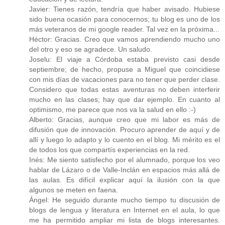
Javier: Tienes razón, tendría que haber avisado. Hubiese
sido buena ocasión para conocernos; tu blog es uno de los
más veteranos de mi google reader. Tal vez en la próxima...
Héctor: Gracias. Creo que vamos aprendiendo mucho uno
del otro y eso se agradece. Un saludo.
Joselu: El viaje a Córdoba estaba previsto casi desde
septiembre; de hecho, propuse a Miguel que coincidiese
con mis días de vacaciones para no tener que perder clase.
Considero que todas estas aventuras no deben interferir
mucho en las clases; hay que dar ejemplo. En cuanto al
optimismo, me parece que nos va la salud en ello :-)
Alberto: Gracias, aunque creo que mi labor es más de
difusión que de innovación. Procuro aprender de aquí y de
allí y luego lo adapto y lo cuento en el blog. Mi mérito es el
de todos los que compartís experiencias en la red.
Inés: Me siento satisfecho por el alumnado, porque los veo
hablar de Lázaro o de Valle-Inclán en espacios más allá de
las aulas. Es difícil explicar aquí la ilusión con la que
algunos se meten en faena.
Ángel: He seguido durante mucho tiempo tu discusión de
blogs de lengua y literatura en Internet en el aula, lo que
me ha permitido ampliar mi lista de blogs interesantes.