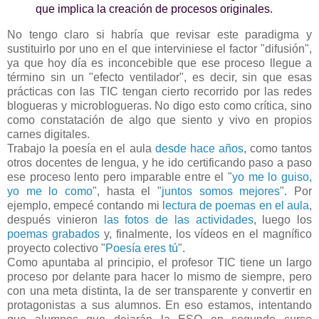
que implica la creación de procesos originales.
No tengo claro si habría que revisar este paradigma y
sustituirlo por uno en el que interviniese el factor "difusión",
ya que hoy día es inconcebible que ese proceso llegue a
término sin un "efecto ventilador", es decir, sin que esas
prácticas con las TIC tengan cierto recorrido por las redes
blogueras y microblogueras. No digo esto como crítica, sino
como constatación de algo que siento y vivo en propios
carnes digitales.
Trabajo la poesía en el aula
desde hace años
, como tantos
otros docentes de lengua, y he ido certificando paso a paso
ese proceso lento pero imparable entre el "
yo me lo guiso,
yo me lo como
", hasta el "
juntos somos mejores
". Por
ejemplo, empecé contando mi
lectura de poemas en el aula
,
después vinieron
las fotos de las actividades
, luego los
poemas grabados
y, finalmente, los vídeos en el magnífico
proyecto colectivo "
Poesía eres tú
".
Como apuntaba al principio, el profesor TIC tiene un largo
proceso por delante para hacer lo mismo de siempre, pero
con una meta distinta, la de ser transparente y convertir en
protagonistas a sus alumnos. En eso estamos, intentando