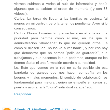
viernes subimos a verlos al aula de informática y había
algunos que se sabían el orden de memoria (¡y son 38
vídeos!).
Carlos: La tarea de llegar a las familias es costosa (al
menos en mi centro), pero la tenemos pendiente. A ver si lo
conseguimos.
Carlota Bloom: Enseñar lo que se hace en el aula es una
prioridad para centros como el mío, en los que la
administración "almacena" lo que no quieren otros. Es
como si dijesen "ahí no los va a ver nadie", y por eso hay
que demostrar que no somos "polis de guardería", que
trabajamos y que hacemos lo que podemos, aunque no les
demos títulos ni una formación acorde a su realidad.
Lu: Esto que vemos en la red no sería posible sin esa
bandada de gansos que nos hacen compañía en los
buenos y malos momentos. El sentido de colaboración es
fundamental para mejorar; quien se empeñe en cerrar su
puerta y aspirar a la "gloria" individual va apañado.
Responder
Alberto G. (@albertogp123)
3:29 p. m.