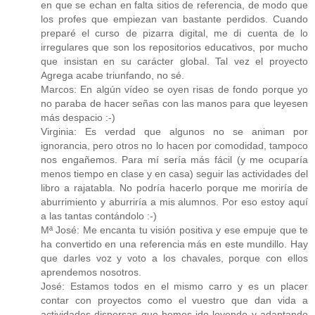
en que se echan en falta sitios de referencia, de modo que
los profes que empiezan van bastante perdidos. Cuando
preparé el curso de pizarra digital, me di cuenta de lo
irregulares que son los repositorios educativos, por mucho
que insistan en su carácter global. Tal vez el proyecto
Agrega acabe triunfando, no sé.
Marcos: En algún vídeo se oyen risas de fondo porque yo
no paraba de hacer señas con las manos para que leyesen
más despacio :-)
Virginia: Es verdad que algunos no se animan por
ignorancia, pero otros no lo hacen por comodidad, tampoco
nos engañemos. Para mí sería más fácil (y me ocuparía
menos tiempo en clase y en casa) seguir las actividades del
libro a rajatabla. No podría hacerlo porque me moriría de
aburrimiento y aburriría a mis alumnos. Por eso estoy aquí
a las tantas contándolo :-)
Mª José: Me encanta tu visión positiva y ese empuje que te
ha convertido en una referencia más en este mundillo. Hay
que darles voz y voto a los chavales, porque con ellos
aprendemos nosotros.
José: Estamos todos en el mismo carro y es un placer
contar con proyectos como el vuestro que dan vida a
actividades dispersas que hemos ido leyendo y adaptando