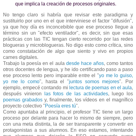
que implica la creación de procesos originales.
No tengo claro si habría que revisar este paradigma y
sustituirlo por uno en el que interviniese el factor "difusión",
ya que hoy día es inconcebible que ese proceso llegue a
término sin un "efecto ventilador", es decir, sin que esas
prácticas con las TIC tengan cierto recorrido por las redes
blogueras y microblogueras. No digo esto como crítica, sino
como constatación de algo que siento y vivo en propios
carnes digitales.
Trabajo la poesía en el aula
desde hace años
, como tantos
otros docentes de lengua, y he ido certificando paso a paso
ese proceso lento pero imparable entre el "
yo me lo guiso,
yo me lo como
", hasta el "
juntos somos mejores
". Por
ejemplo, empecé contando mi
lectura de poemas en el aula
,
después vinieron
las fotos de las actividades
, luego los
poemas grabados
y, finalmente, los vídeos en el magnífico
proyecto colectivo "
Poesía eres tú
".
Como apuntaba al principio, el profesor TIC tiene un largo
proceso por delante para hacer lo mismo de siempre, pero
con una meta distinta, la de ser transparente y convertir en
protagonistas a sus alumnos. En eso estamos, intentando