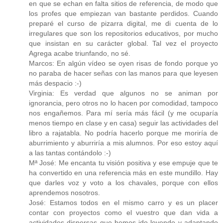
en que se echan en falta sitios de referencia, de modo que
los profes que empiezan van bastante perdidos. Cuando
preparé el curso de pizarra digital, me di cuenta de lo
irregulares que son los repositorios educativos, por mucho
que insistan en su carácter global. Tal vez el proyecto
Agrega acabe triunfando, no sé.
Marcos: En algún vídeo se oyen risas de fondo porque yo
no paraba de hacer señas con las manos para que leyesen
más despacio :-)
Virginia: Es verdad que algunos no se animan por
ignorancia, pero otros no lo hacen por comodidad, tampoco
nos engañemos. Para mí sería más fácil (y me ocuparía
menos tiempo en clase y en casa) seguir las actividades del
libro a rajatabla. No podría hacerlo porque me moriría de
aburrimiento y aburriría a mis alumnos. Por eso estoy aquí
a las tantas contándolo :-)
Mª José: Me encanta tu visión positiva y ese empuje que te
ha convertido en una referencia más en este mundillo. Hay
que darles voz y voto a los chavales, porque con ellos
aprendemos nosotros.
José: Estamos todos en el mismo carro y es un placer
contar con proyectos como el vuestro que dan vida a
actividades dispersas que hemos ido leyendo y adaptando