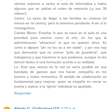
viernes subimos a verlos al aula de informática y había
algunos que se sabían el orden de memoria (¡y son 38
vídeos!).
Carlos: La tarea de llegar a las familias es costosa (al
menos en mi centro), pero la tenemos pendiente. A ver si lo
conseguimos.
Carlota Bloom: Enseñar lo que se hace en el aula es una
prioridad para centros como el mío, en los que la
administración "almacena" lo que no quieren otros. Es
como si dijesen "ahí no los va a ver nadie", y por eso hay
que demostrar que no somos "polis de guardería", que
trabajamos y que hacemos lo que podemos, aunque no les
demos títulos ni una formación acorde a su realidad.
Lu: Esto que vemos en la red no sería posible sin esa
bandada de gansos que nos hacen compañía en los
buenos y malos momentos. El sentido de colaboración es
fundamental para mejorar; quien se empeñe en cerrar su
puerta y aspirar a la "gloria" individual va apañado.
Responder
Alberto G. (@albertogp123)
3:29 p. m.