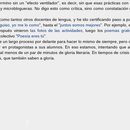
rmino sin un "efecto ventilador", es decir, sin que esas prácticas con
 y microblogueras. No digo esto como crítica, sino como constatación
 como tantos otros docentes de lengua, y he ido certificando paso a 
 guiso, yo me lo como
", hasta el "
juntos somos mejores
". Por ejemplo,
espués vinieron
las fotos de las actividades
, luego los
poemas grab
olectivo "
Poesía eres tú
".
ne un largo proceso por delante para hacer lo mismo de siempre, pero
rtir en protagonistas a sus alumnos. En eso estamos, intentando que 
l menos de un par de minutos de gloria literaria. En tiempos de crisis
s, que también saben a gloria.