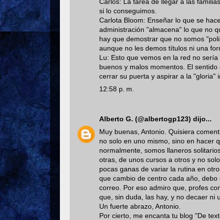
Carlos: La tarea de llegar a las famili
si lo conseguimos.
Carlota Bloom: Enseñar lo que se hace 
administración "almacena" lo que no qu
hay que demostrar que no somos "poli
aunque no les demos títulos ni una for
Lu: Esto que vemos en la red no serí
buenos y malos momentos. El sentido 
cerrar su puerta y aspirar a la "gloria"
12:58 p. m.
Alberto G. (@albertogp123)
dijo...
Muy buenas, Antonio. Quisiera comenta
no solo en uno mismo, sino en hacer q
normalmente, somos llaneros solitario
otras, de unos cursos a otros y no solo
pocas ganas de variar la rutina en ot
que cambio de centro cada año, debo em
correo. Por eso admiro que, profes co
que, sin duda, las hay, y no decaer ni 
Un fuerte abrazo, Antonio.
Por cierto, me encanta tu blog "De tex