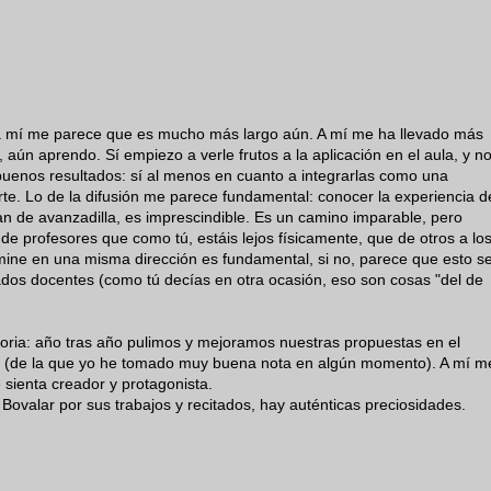
l a mí me parece que es mucho más largo aún. A mí me ha llevado más
aún aprendo. Sí empiezo a verle frutos a la aplicación en el aula, y n
uenos resultados: sí al menos en cuanto a integrarlas como una
te. Lo de la difusión me parece fundamental: conocer la experiencia d
an de avanzadilla, es imprescindible. Es un camino imparable, pero
de profesores que como tú, estáis lejos físicamente, que de otros a lo
ine en una misma dirección es fundamental, si no, parece que esto s
dos docentes (como tú decías en otra ocasión, eso son cosas "del de
loria: año tras año pulimos y mejoramos nuestras propuestas en el
ria (de la que yo he tomado muy buena nota en algún momento). A mí m
sienta creador y protagonista.
ovalar por sus trabajos y recitados, hay auténticas preciosidades.