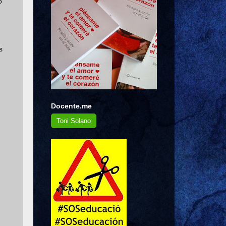
o
s
Docente.me
Toni Solano