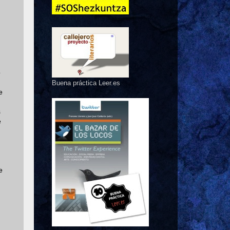
o
Buena práctica Leer.es
e
s
e
e