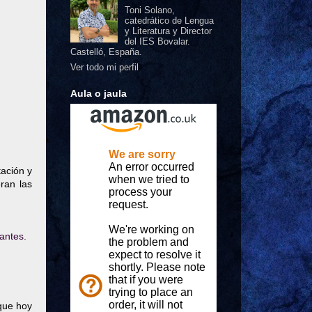
Toni Solano,
catedrático de Lengua
y Literatura y Director
del IES Bovalar.
Castelló, España.
Ver todo mi perfil
Aula o jaula
ación y
ran las
antes.
 que hoy