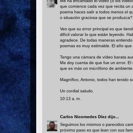
Me ha encantado el vídeo (o los vídeo
que comience cada vez que recita un a
poema haces salir a todos menos el que
o situación graciosa que se produzca?
Veo que su error principal es que tiend
difícil valorar lo que están leyendo. H
agradece. De todas maneras entiendo 
poemas es muy estimable. El año que v
Tengo una cámara de vídeo barata aun
Me doy cuenta de que fue un error. El
que es más un micrófono de ambiente
Magnífico, Antonio, todos han tenido s
Un cordial saludo.
10:13 a. m.
Carlos Nicomedes Díez
dijo...
Seguimos los mismos o parecidos camin
próximo paso es que lean con sus famili