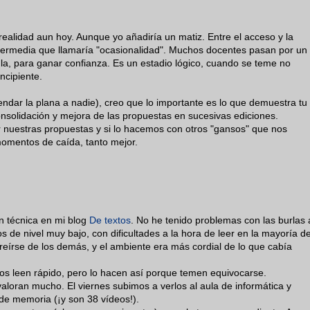
realidad aun hoy. Aunque yo añadiría un matiz. Entre el acceso y la
termedia que llamaría "ocasionalidad". Muchos docentes pasan por un
ula, para ganar confianza. Es un estadio lógico, cuando se teme no
incipiente.
ndar la plana a nadie), creo que lo importante es lo que demuestra tu
consolidación y mejora de las propuestas en sucesivas ediciones.
ar nuestras propuestas y si lo hacemos con otros "gansos" que nos
omentos de caída, tanto mejor.
ón técnica en mi blog
De textos
. No he tenido problemas con las burlas 
s de nivel muy bajo, con dificultades a la hora de leer en la mayoría d
reírse de los demás, y el ambiente era más cordial de lo que cabía
los leen rápido, pero lo hacen así porque temen equivocarse.
valoran mucho. El viernes subimos a verlos al aula de informática y
de memoria (¡y son 38 vídeos!).