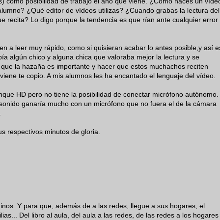
s) como posibilidad de trabajo el año que viene. ¿Cómo haces un víde
lumno? ¿Qué editor de vídeos utilizas? ¿Cuando grabas la lectura del
 recita? Lo digo porque la tendencia es que rían ante cualquier error
en a leer muy rápido, como si quisieran acabar lo antes posible,y así e
abía algún chico y alguna chica que valoraba mejor la lectura y se
que la hazaña es importante y hacer que estos muchachos reciten
iene te copio. A mis alumnos les ha encantado el lenguaje del vídeo.
que HD pero no tiene la posibilidad de conectar micrófono autónomo.
 sonido ganaría mucho con un micrófono que no fuera el de la cámara
.
us respectivos minutos de gloria.
os. Y para que, además de a las redes, llegue a sus hogares, el
as... Del libro al aula, del aula a las redes, de las redes a los hogares