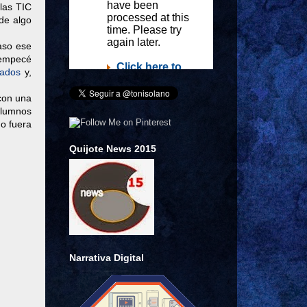
 las TIC
 de algo
paso ese
 empecé
ados
y,
 con una
alumnos
 o fuera
Quijote News 2015
Narrativa Digital