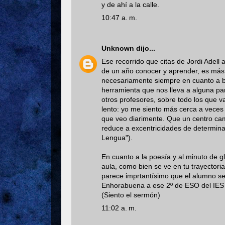
y de ahí a la calle.
10:47 a. m.
Unknown
dijo...
Ese recorrido que citas de Jordi Adel
de un año conocer y aprender, es más, 
necesariamente siempre en cuanto a b
herramienta que nos lleva a alguna par
otros profesores, sobre todo los que v
lento: yo me siento más cerca a veces 
que veo diarimente. Que un centro cam
reduce a excentricidades de determina
Lengua").
En cuanto a la poesía y al minuto de g
aula, como bien se ve en tu trayecto
parece imprtantísimo que el alumno se 
Enhorabuena a ese 2º de ESO del IES B
(Siento el sermón)
11:02 a. m.