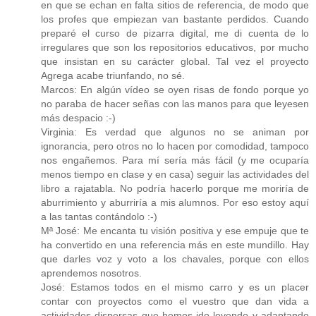
en que se echan en falta sitios de referencia, de modo que
los profes que empiezan van bastante perdidos. Cuando
preparé el curso de pizarra digital, me di cuenta de lo
irregulares que son los repositorios educativos, por mucho
que insistan en su carácter global. Tal vez el proyecto
Agrega acabe triunfando, no sé.
Marcos: En algún vídeo se oyen risas de fondo porque yo
no paraba de hacer señas con las manos para que leyesen
más despacio :-)
Virginia: Es verdad que algunos no se animan por
ignorancia, pero otros no lo hacen por comodidad, tampoco
nos engañemos. Para mí sería más fácil (y me ocuparía
menos tiempo en clase y en casa) seguir las actividades del
libro a rajatabla. No podría hacerlo porque me moriría de
aburrimiento y aburriría a mis alumnos. Por eso estoy aquí
a las tantas contándolo :-)
Mª José: Me encanta tu visión positiva y ese empuje que te
ha convertido en una referencia más en este mundillo. Hay
que darles voz y voto a los chavales, porque con ellos
aprendemos nosotros.
José: Estamos todos en el mismo carro y es un placer
contar con proyectos como el vuestro que dan vida a
actividades dispersas que hemos ido leyendo y adaptando