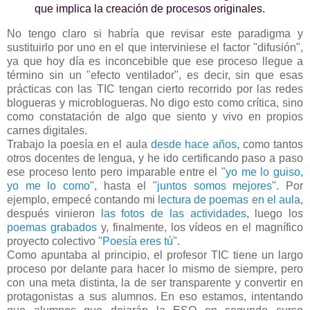
que implica la creación de procesos originales.
No tengo claro si habría que revisar este paradigma y
sustituirlo por uno en el que interviniese el factor "difusión",
ya que hoy día es inconcebible que ese proceso llegue a
término sin un "efecto ventilador", es decir, sin que esas
prácticas con las TIC tengan cierto recorrido por las redes
blogueras y microblogueras. No digo esto como crítica, sino
como constatación de algo que siento y vivo en propios
carnes digitales.
Trabajo la poesía en el aula
desde hace años
, como tantos
otros docentes de lengua, y he ido certificando paso a paso
ese proceso lento pero imparable entre el "
yo me lo guiso,
yo me lo como
", hasta el "
juntos somos mejores
". Por
ejemplo, empecé contando mi
lectura de poemas en el aula
,
después vinieron
las fotos de las actividades
, luego los
poemas grabados
y, finalmente, los vídeos en el magnífico
proyecto colectivo "
Poesía eres tú
".
Como apuntaba al principio, el profesor TIC tiene un largo
proceso por delante para hacer lo mismo de siempre, pero
con una meta distinta, la de ser transparente y convertir en
protagonistas a sus alumnos. En eso estamos, intentando