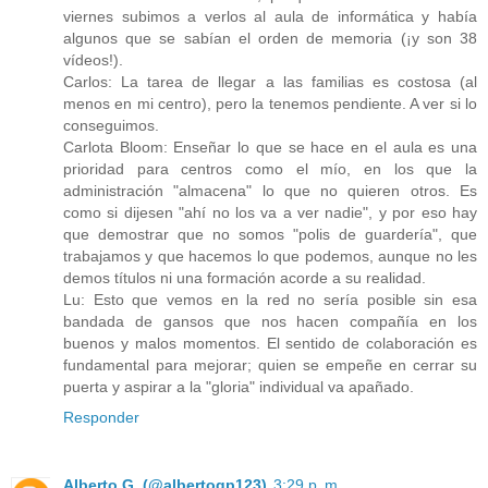
viernes subimos a verlos al aula de informática y había
algunos que se sabían el orden de memoria (¡y son 38
vídeos!).
Carlos: La tarea de llegar a las familias es costosa (al
menos en mi centro), pero la tenemos pendiente. A ver si lo
conseguimos.
Carlota Bloom: Enseñar lo que se hace en el aula es una
prioridad para centros como el mío, en los que la
administración "almacena" lo que no quieren otros. Es
como si dijesen "ahí no los va a ver nadie", y por eso hay
que demostrar que no somos "polis de guardería", que
trabajamos y que hacemos lo que podemos, aunque no les
demos títulos ni una formación acorde a su realidad.
Lu: Esto que vemos en la red no sería posible sin esa
bandada de gansos que nos hacen compañía en los
buenos y malos momentos. El sentido de colaboración es
fundamental para mejorar; quien se empeñe en cerrar su
puerta y aspirar a la "gloria" individual va apañado.
Responder
Alberto G. (@albertogp123)
3:29 p. m.