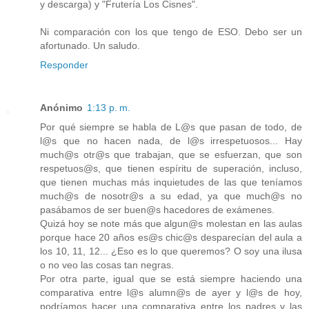
y descarga) y "Frutería Los Cisnes".
Ni comparación con los que tengo de ESO. Debo ser un
afortunado. Un saludo.
Responder
Anónimo
1:13 p. m.
Por qué siempre se habla de L@s que pasan de todo, de
l@s que no hacen nada, de l@s irrespetuosos... Hay
much@s otr@s que trabajan, que se esfuerzan, que son
respetuos@s, que tienen espíritu de superación, incluso,
que tienen muchas más inquietudes de las que teníamos
much@s de nosotr@s a su edad, ya que much@s no
pasábamos de ser buen@s hacedores de exámenes.
Quizá hoy se note más que algun@s molestan en las aulas
porque hace 20 años es@s chic@s desparecían del aula a
los 10, 11, 12... ¿Eso es lo que queremos? O soy una ilusa
o no veo las cosas tan negras.
Por otra parte, igual que se está siempre haciendo una
comparativa entre l@s alumn@s de ayer y l@s de hoy,
podríamos hacer una comparativa entre los padres y las