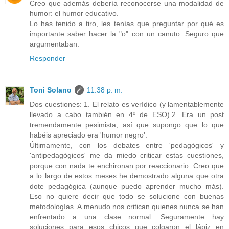
Creo que además debería reconocerse una modalidad de
humor: el humor educativo.
Lo has tenido a tiro, les tenías que preguntar por qué es
importante saber hacer la "o" con un canuto. Seguro que
argumentaban.
Responder
Toni Solano
11:38 p. m.
Dos cuestiones: 1. El relato es verídico (y lamentablemente
llevado a cabo también en 4º de ESO).2. Era un post
tremendamente pesimista, así que supongo que lo que
habéis apreciado era 'humor negro'.
Últimamente, con los debates entre 'pedagógicos' y
'antipedagógicos' me da miedo criticar estas cuestiones,
porque con nada te enchironan por reaccionario. Creo que
a lo largo de estos meses he demostrado alguna que otra
dote pedagógica (aunque puedo aprender mucho más).
Eso no quiere decir que todo se solucione con buenas
metodologías. A menudo nos critican quienes nunca se han
enfrentado a una clase normal. Seguramente hay
soluciones para esos chicos que colgaron el lápiz en