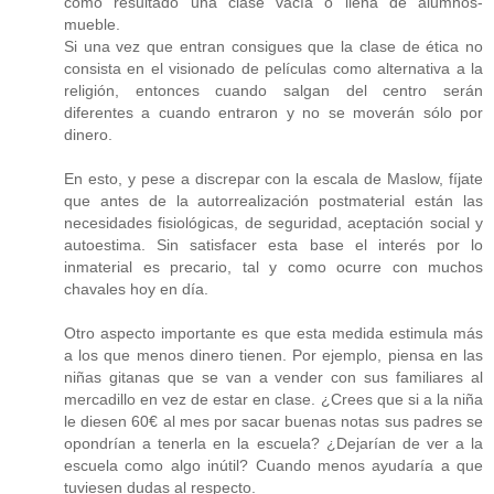
como resultado una clase vacía o llena de alumnos-
mueble.
Si una vez que entran consigues que la clase de ética no
consista en el visionado de películas como alternativa a la
religión, entonces cuando salgan del centro serán
diferentes a cuando entraron y no se moverán sólo por
dinero.
En esto, y pese a discrepar con la escala de Maslow, fíjate
que antes de la autorrealización postmaterial están las
necesidades fisiológicas, de seguridad, aceptación social y
autoestima. Sin satisfacer esta base el interés por lo
inmaterial es precario, tal y como ocurre con muchos
chavales hoy en día.
Otro aspecto importante es que esta medida estimula más
a los que menos dinero tienen. Por ejemplo, piensa en las
niñas gitanas que se van a vender con sus familiares al
mercadillo en vez de estar en clase. ¿Crees que si a la niña
le diesen 60€ al mes por sacar buenas notas sus padres se
opondrían a tenerla en la escuela? ¿Dejarían de ver a la
escuela como algo inútil? Cuando menos ayudaría a que
tuviesen dudas al respecto.