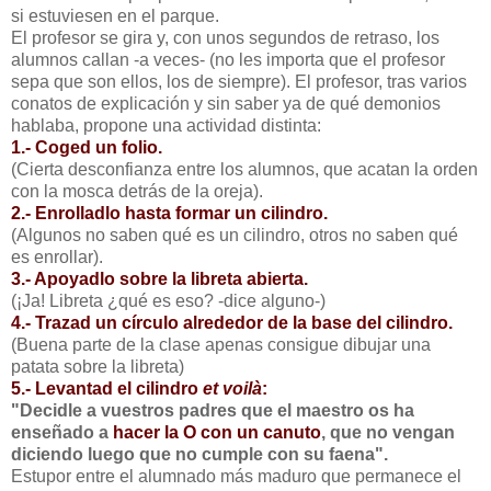
si estuviesen en el parque.
El profesor se gira y, con unos segundos de retraso, los
alumnos callan -a veces- (no les importa que el profesor
sepa que son ellos, los de siempre). El profesor, tras varios
conatos de explicación y sin saber ya de qué demonios
hablaba, propone una actividad distinta:
1.- Coged un folio.
(Cierta desconfianza entre los alumnos, que acatan la orden
con la mosca detrás de la oreja).
2.- Enrolladlo hasta formar un cilindro.
(Algunos no saben qué es un cilindro, otros no saben qué
es enrollar).
3.- Apoyadlo sobre la libreta abierta.
(¡Ja! Libreta ¿qué es eso? -dice alguno-)
4.- Trazad un círculo alrededor de la base del cilindro.
(Buena parte de la clase apenas consigue dibujar una
patata sobre la libreta)
5.- Levantad el cilindro
et voilà
:
"Decidle a vuestros padres que el maestro os ha
enseñado a
hacer la O con un canuto
, que no vengan
diciendo luego que no cumple con su faena".
Estupor entre el alumnado más maduro que permanece el