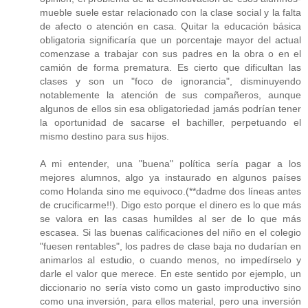
mueble suele estar relacionado con la clase social y la falta
de afecto o atención en casa. Quitar la educación básica
obligatoria significaría que un porcentaje mayor del actual
comenzase a trabajar con sus padres en la obra o en el
camión de forma prematura. Es cierto que dificultan las
clases y son un "foco de ignorancia", disminuyendo
notablemente la atención de sus compañeros, aunque
algunos de ellos sin esa obligatoriedad jamás podrían tener
la oportunidad de sacarse el bachiller, perpetuando el
mismo destino para sus hijos.
A mi entender, una "buena" política sería pagar a los
mejores alumnos, algo ya instaurado en algunos países
como Holanda sino me equivoco.(**dadme dos líneas antes
de crucificarme!!). Digo esto porque el dinero es lo que más
se valora en las casas humildes al ser de lo que más
escasea. Si las buenas calificaciones del niño en el colegio
"fuesen rentables", los padres de clase baja no dudarían en
animarlos al estudio, o cuando menos, no impedírselo y
darle el valor que merece. En este sentido por ejemplo, un
diccionario no sería visto como un gasto improductivo sino
como una inversión, para ellos material, pero una inversión