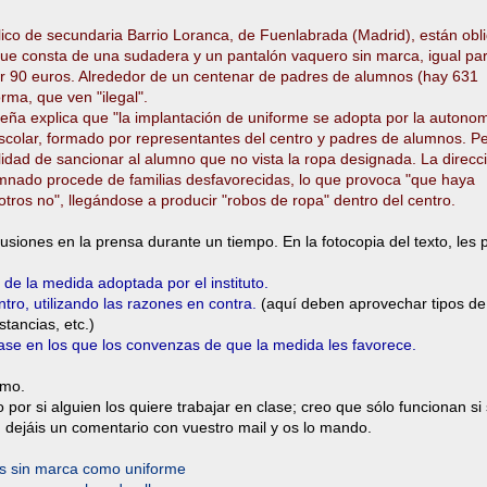
lico de secundaria Barrio Loranca, de Fuenlabrada (Madrid), están obl
e que consta de una sudadera y un pantalón vaquero sin marca, igual pa
por 90 euros. Alrededor de un centenar de padres de alumnos (hay 631
rma, que ven "ilegal".
eña explica que "la implantación de uniforme se adopta por la autono
 escolar, formado por representantes del centro y padres de alumnos. P
idad de sancionar al alumno que no vista la ropa designada. La direcc
lumnado procede de familias desfavorecidas, lo que provoca "que haya
ros no", llegándose a producir "robos de ropa" dentro del centro.
siones en la prensa durante un tiempo. En la fotocopia del texto, les 
 de la medida adoptada por el instituto.
ntro, utilizando las razones en contra.
(aquí deben aprovechar tipos de
stancias, etc.)
ase en los que los convenzas de que la medida les favorece.
imo.
por si alguien los quiere trabajar en clase; creo que sólo funcionan si 
 dejáis un comentario con vuestro mail y os lo mando.
os sin marca como uniforme