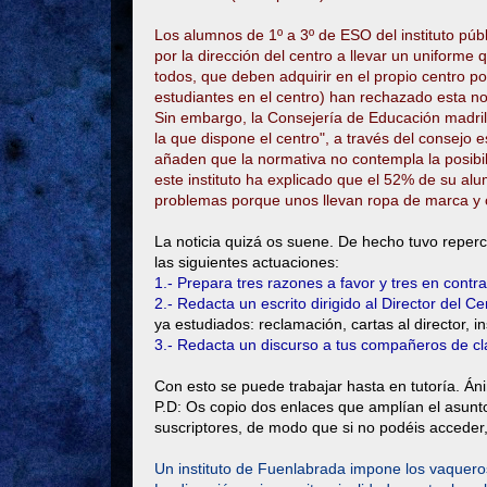
Los alumnos de 1º a 3º de ESO del instituto púb
por la dirección del centro a llevar un uniform
todos, que deben adquirir en el propio centro 
estudiantes en el centro) han rechazado esta no
Sin embargo, la Consejería de Educación madril
la que dispone el centro", a través del consejo
añaden que la normativa no contempla la posibil
este instituto ha explicado que el 52% de su a
problemas porque unos llevan ropa de marca y ot
La noticia quizá os suene. De hecho tuvo repercu
las siguientes actuaciones:
1.- Prepara tres razones a favor y tres en contra
2.- Redacta un escrito dirigido al Director del Ce
ya estudiados: reclamación, cartas al director, in
3.- Redacta un discurso a tus compañeros de cl
Con esto se puede trabajar hasta en tutoría. Án
P.D: Os copio dos enlaces que amplían el asunto 
suscriptores, de modo que si no podéis acceder,
Un instituto de Fuenlabrada impone los vaquer