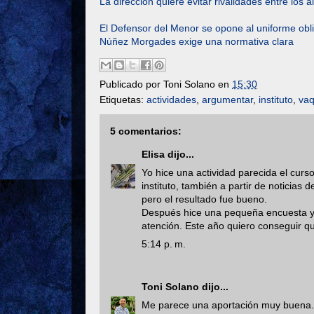
La dirección quiere evitar rivalidades entre lo
El Defensor del Menor se opone al uniforme obli
Núñez Morgades exige una normativa clara
Publicado por
Toni Solano
en
15:30
Etiquetas:
actividades
,
argumentar
,
instituto
,
va
5 comentarios:
Elisa
dijo...
Yo hice una actividad parecida el curso
instituto, también a partir de noticia
pero el resultado fue bueno.
Después hice una pequeña encuesta y l
atención. Este año quiero conseguir q
5:14 p. m.
Toni Solano
dijo...
Me parece una aportación muy buena. E