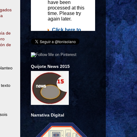
igados
ra
mía de
ero
ión de
Quijote News 2015
planteo
 texto
sois
Narrativa Digital