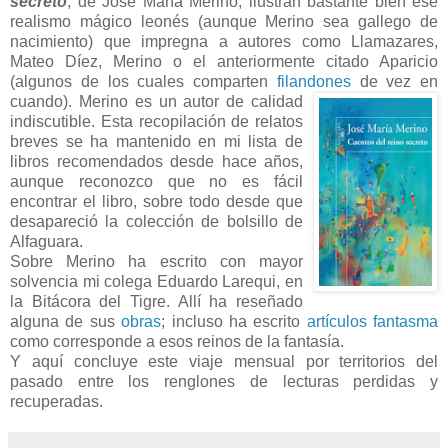
secreto
, de José María Merino, ilustran bastante bien ese
realismo mágico leonés (aunque Merino sea gallego de
nacimiento) que impregna a autores como Llamazares,
Mateo Díez, Merino o el anteriormente citado Aparicio
(algunos de los cuales comparten
filandones
de vez en
cuando).
Merino es un autor de calidad
indiscutible. Esta recopilación de relatos
breves se ha mantenido en mi lista de
libros recomendados desde hace años,
aunque reconozco que no es fácil
encontrar el libro, sobre todo desde que
desapareció la colección de bolsillo de
Alfaguara.
Sobre Merino ha escrito con mayor
solvencia mi colega Eduardo Larequi, en
la Bitácora del Tigre. Allí ha reseñado
alguna de sus
obras
; incluso ha escrito
artículos fantasma
como corresponde a esos reinos de la fantasía.
Y aquí concluye este viaje mensual por territorios del
pasado entre los renglones de lecturas perdidas y
recuperadas.