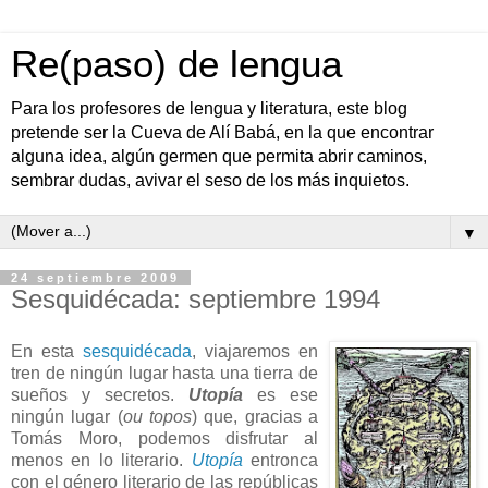
Re(paso) de lengua
Para los profesores de lengua y literatura, este blog
pretende ser la Cueva de Alí Babá, en la que encontrar
alguna idea, algún germen que permita abrir caminos,
sembrar dudas, avivar el seso de los más inquietos.
▼
24 septiembre 2009
Sesquidécada: septiembre 1994
En esta
sesquidécada
, viajaremos en
tren de ningún lugar hasta una tierra de
sueños y secretos.
Utopía
es ese
ningún lugar (
ou topos
) que, gracias a
Tomás Moro, podemos disfrutar al
menos en lo literario.
Utopía
entronca
con el género literario de las repúblicas