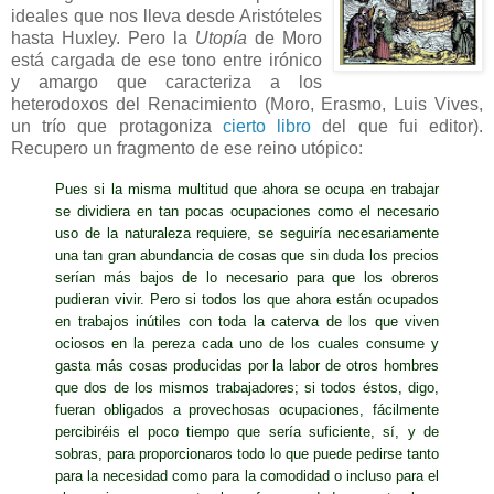
ideales que nos lleva desde Aristóteles
hasta Huxley. Pero la
Utopía
de Moro
está cargada de ese tono entre irónico
y amargo que caracteriza a los
heterodoxos del Renacimiento (Moro, Erasmo, Luis Vives,
un trío que protagoniza
cierto libro
del que fui editor).
Recupero un fragmento de ese reino utópico:
Pues si la misma multitud que ahora se ocupa en trabajar
se dividiera en tan pocas ocupaciones como el necesario
uso de la naturaleza requiere, se seguiría necesariamente
una tan gran abundancia de cosas que sin duda los precios
serían más bajos de lo necesario para que los obreros
pudieran vivir. Pero si todos los que ahora están ocupados
en trabajos inútiles con toda la caterva de los que viven
ociosos en la pereza cada uno de los cuales consume y
gasta más cosas producidas por la labor de otros hombres
que dos de los mismos trabajadores; si todos éstos, digo,
fueran obligados a provechosas ocupaciones, fácilmente
percibiréis el poco tiempo que sería suficiente, sí, y de
sobras, para proporcionaros todo lo que puede pedirse tanto
para la necesidad como para la comodidad o incluso para el