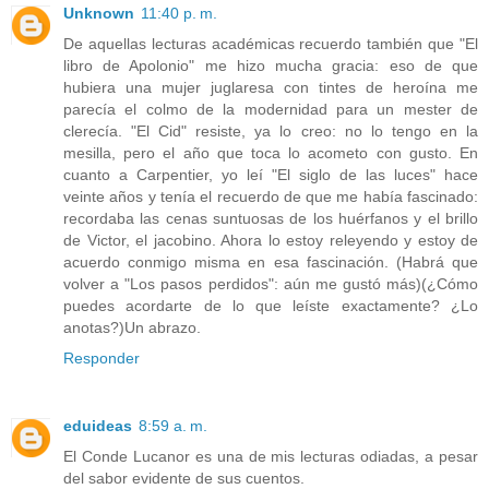
Unknown
11:40 p. m.
De aquellas lecturas académicas recuerdo también que "El
libro de Apolonio" me hizo mucha gracia: eso de que
hubiera una mujer juglaresa con tintes de heroína me
parecía el colmo de la modernidad para un mester de
clerecía. "El Cid" resiste, ya lo creo: no lo tengo en la
mesilla, pero el año que toca lo acometo con gusto. En
cuanto a Carpentier, yo leí "El siglo de las luces" hace
veinte años y tenía el recuerdo de que me había fascinado:
recordaba las cenas suntuosas de los huérfanos y el brillo
de Victor, el jacobino. Ahora lo estoy releyendo y estoy de
acuerdo conmigo misma en esa fascinación. (Habrá que
volver a "Los pasos perdidos": aún me gustó más)(¿Cómo
puedes acordarte de lo que leíste exactamente? ¿Lo
anotas?)Un abrazo.
Responder
eduideas
8:59 a. m.
El Conde Lucanor es una de mis lecturas odiadas, a pesar
del sabor evidente de sus cuentos.