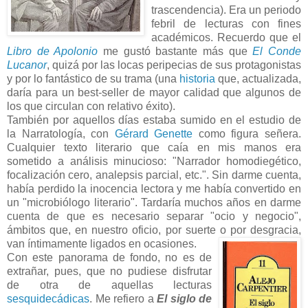
trascendencia). Era un periodo
febril de lecturas con fines
académicos. Recuerdo que el
Libro de Apolonio
me gustó bastante más que
El Conde
Lucanor
, quizá por las locas peripecias de sus protagonistas
y por lo fantástico de su trama (una
historia
que, actualizada,
daría para un best-seller de mayor calidad que algunos de
los que circulan con relativo éxito).
También por aquellos días estaba sumido en el estudio de
la Narratología, con
Gérard Genette
como figura señera.
Cualquier texto literario que caía en mis manos era
sometido a análisis minucioso: "Narrador homodiegético,
focalización cero, analepsis parcial, etc.". Sin darme cuenta,
había perdido la inocencia lectora y me había convertido en
un "microbiólogo literario". Tardaría muchos años en darme
cuenta de que es necesario separar "ocio y negocio",
ámbitos que, en nuestro oficio, por suerte o por desgracia,
van íntimamente ligados en ocasiones.
Con este panorama de fondo, no es de
extrañar, pues, que no pudiese disfrutar
de otra de aquellas lecturas
sesquidecádicas
. Me refiero a
El siglo de