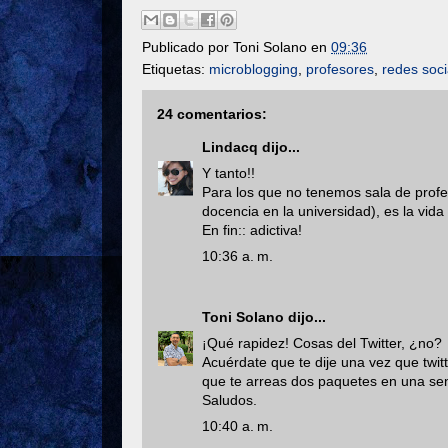
Publicado por
Toni Solano
en
09:36
Etiquetas:
microblogging
,
profesores
,
redes soci
24 comentarios:
Lindacq
dijo...
Y tanto!!
Para los que no tenemos sala de profe
docencia en la universidad), es la vida 
En fin:: adictiva!
10:36 a. m.
Toni Solano
dijo...
¡Qué rapidez! Cosas del Twitter, ¿no?
Acuérdate que te dije una vez que twi
que te arreas dos paquetes en una sen
Saludos.
10:40 a. m.