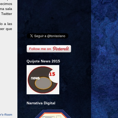
decimos
una sala
 Twitter
o a las
ber que
Quijote News 2015
Narrativa Digital
er's-Room