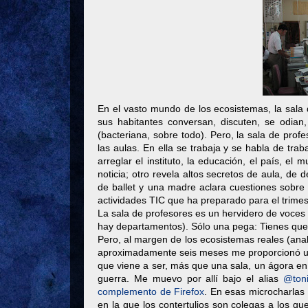
En el vasto mundo de los ecosistemas, la sala d
sus habitantes conversan, discuten, se odian,
(bacteriana, sobre todo). Pero, la sala de profe
las aulas. En ella se trabaja y se habla de tra
arreglar el instituto, la educación, el país, el
noticia; otro revela altos secretos de aula, de
de ballet y una madre aclara cuestiones sobre e
actividades TIC que ha preparado para el trimest
La sala de profesores es un hervidero de voces 
hay departamentos). Sólo una pega: Tienes que
Pero, al margen de los ecosistemas reales (ana
aproximadamente seis meses me proporcionó una s
que viene a ser, más que una sala, un ágora e
guerra. Me muevo por allí bajo el alias
@toni
complemento de Firefox
. En esas microcharlas
en la que los contertulios son colegas a los q