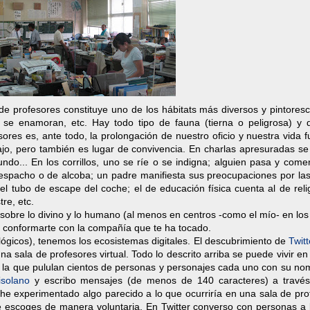
e profesores constituye uno de los hábitats más diversos y pintoresco
 se enamoran, etc. Hay todo tipo de fauna (tierna o peligrosa) y d
sores es, ante todo, la prolongación de nuestro oficio y nuestra vida 
bajo, pero también es lugar de convivencia. En charlas apresuradas se
 mundo... En los corrillos, uno se ríe o se indigna; alguien pasa y com
 despacho o de alcoba; un padre manifiesta sus preocupaciones por la
l tubo de escape del coche; el de educación física cuenta al de reli
re, etc.
sobre lo divino y lo humano (al menos en centros -como el mío- en lo
 conformarte con la compañía que te ha tocado.
lógicos), tenemos los ecosistemas digitales. El descubrimiento de
Twitt
ala de profesores virtual. Todo lo descrito arriba se puede vivir en 
n la que pululan cientos de personas y personajes cada uno con su no
solano
y escribo mensajes (de menos de 140 caracteres) a travé
 he experimentado algo parecido a lo que ocurriría en una sala de pro
ue escoges de manera voluntaria. En Twitter converso con personas a 