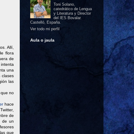
Toni Solano,
catedrático de Lengua
y Literatura y Director
del IES Bovalar.
Castelló, España.
Ver todo mi perfil
Aula o jaula
s. Allí,
e flora
fuera de
 intenta
enta una
s clases
gión las
s que no
er
hace
Twitter,
mbre de
s de un
fesores
las que