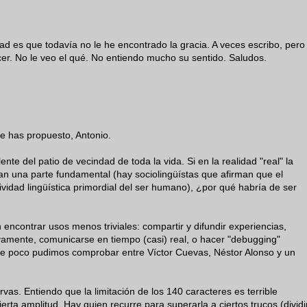
dad es que todavía no le he encontrado la gracia. A veces escribo, pero
r. No le veo el qué. No entiendo mucho su sentido. Saludos.
e has propuesto, Antonio.
lente del patio de vecindad de toda la vida. Si en la realidad "real" la
ocupan una parte fundamental (hay sociolingüístas que afirman que el
ctividad lingüística primordial del ser humano), ¿por qué habría de ser
 encontrar usos menos triviales: compartir y difundir experiencias,
ivamente, comunicarse en tiempo (casi) real, o hacer "debugging"
ce poco pudimos comprobar entre Víctor Cuevas, Néstor Alonso y un
rvas. Entiendo que la limitación de los 140 caracteres es terrible
rta amplitud. Hay quien recurre para superarla a ciertos trucos (dividi