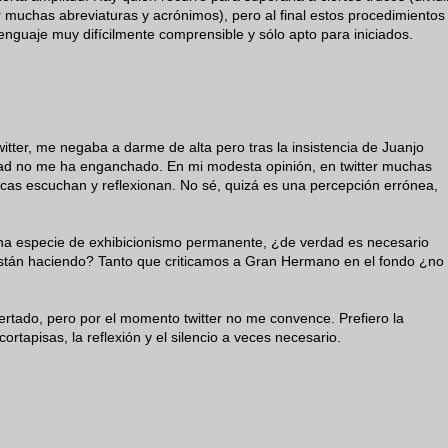
ar muchas abreviaturas y acrónimos), pero al final estos procedimientos
lenguaje muy difícilmente comprensible y sólo apto para iniciados.
witter, me negaba a darme de alta pero tras la insistencia de Juanjo
rdad no me ha enganchado. En mi modesta opinión, en twitter muchas
cas escuchan y reflexionan. No sé, quizá es una percepción errónea,
una especie de exhibicionismo permanente, ¿de verdad es necesario
están haciendo? Tanto que criticamos a Gran Hermano en el fondo ¿no
certado, pero por el momento twitter no me convence. Prefiero la
ortapisas, la reflexión y el silencio a veces necesario.