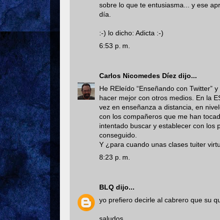
sobre lo que te entusiasma... y ese ap
día.
:-) lo dicho: Adicta :-)
6:53 p. m.
Carlos Nicomedes Díez
dijo...
He REleído “Enseñando con Twitter” y
hacer mejor con otros medios. En la ES
vez en enseñanza a distancia, en nivel
con los compañeros que me han tocado e
intentado buscar y establecer con los p
conseguido.
Y ¿para cuando unas clases tuiter virt
8:23 p. m.
BLQ
dijo...
yo prefiero decirle al cabrero que su
saludos