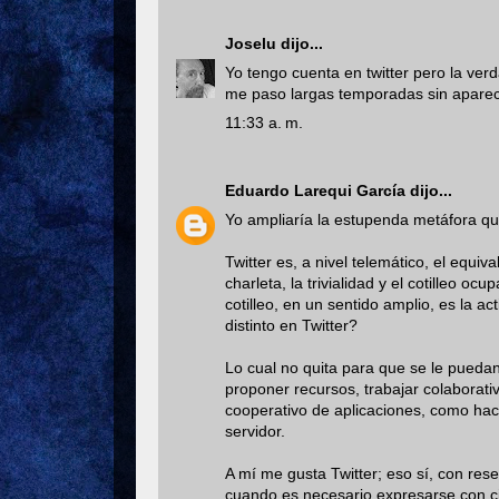
Joselu
dijo...
Yo tengo cuenta en twitter pero la ver
me paso largas temporadas sin aparece
11:33 a. m.
Eduardo Larequi García
dijo...
Yo ampliaría la estupenda metáfora qu
Twitter es, a nivel telemático, el equiva
charleta, la trivialidad y el cotilleo 
cotilleo, en un sentido amplio, es la a
distinto en Twitter?
Lo cual no quita para que se le puedan
proponer recursos, trabajar colaborat
cooperativo de aplicaciones, como ha
servidor.
A mí me gusta Twitter; eso sí, con rese
cuando es necesario expresarse con cie