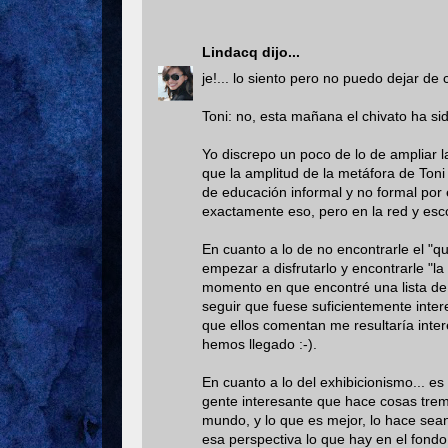
Lindacq
dijo...
je!... lo siento pero no puedo dejar de
Toni: no, esta mañana el chivato ha sido
Yo discrepo un poco de lo de ampliar 
que la amplitud de la metáfora de Toni
de educación informal y no formal por 
exactamente eso, pero en la red y esc
En cuanto a lo de no encontrarle el "qu
empezar a disfrutarlo y encontrarle "la 
momento en que encontré una lista de 
seguir que fuese suficientemente inter
que ellos comentan me resultaría inte
hemos llegado :-).
En cuanto a lo del exhibicionismo... e
gente interesante que hace cosas tre
mundo, y lo que es mejor, lo hace sea
esa perspectiva lo que hay en el fond