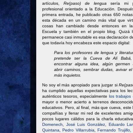
artículos,
Re(paso) de lengua
sería mi p
profesional orientado a la Educación. Despué
primera entrada, he publicado otras 650 notas
esta década en un camino más vital que vir
cosas han cambiado desde entonces en la
Escuela y también en el propio blog. Quizá 
permanece casi inmutable es esa declaración d
que todavía hoy encabeza este espacio digital:
Para los profesores de lengua y literatu
pretende ser la Cueva de Alí Babá
encontrar alguna idea, algún germen 
abrir caminos, sembrar dudas, avivar el
más inquietos.
No soy el más apropiado para juzgar si
Re(pas
ha cumplido aquellas expectativas para los le
auténticos tesoros, especialmente
los trabajo
mayor o menor acierto a terrenos desconocido
educativos. Pero, al final, más que cueva, este
compañías y llenar mi red de excelentes amigo
pocos lugares cálidos para la charla educativ
Domenech
,
José Luis González
,
Eduardo Lar
Quintana
,
Pedro Villarrubia
,
Fernando Trujillo