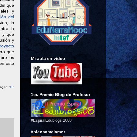
del que
uales y
ión del
ida, lo
ntre la
l y que
usión y
royecto
ero que
obre los
Mi aula en vídeo
en este
magen: '
10
'
1er. Premio Blog de Profesor
#EspiralEdublogs 2008
#piensamelamor