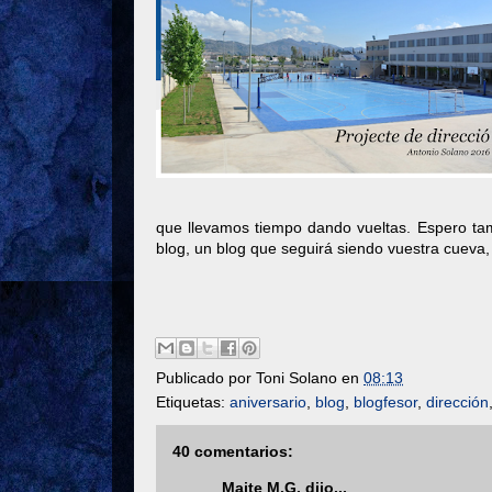
que llevamos tiempo dando vueltas. Espero tam
blog, un blog que seguirá siendo vuestra cueva,
Publicado por
Toni Solano
en
08:13
Etiquetas:
aniversario
,
blog
,
blogfesor
,
dirección
40 comentarios:
Maite M.G.
dijo...