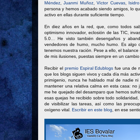
Méndez
,
Juanmi Muñoz
,
Víctor Cuevas
,
Isidr
persona y hemos acabado siendo amigos, lo qu
activo en ellas durante suficiente tiempo.
En diez años en la red, que, como todos sab
optimismo innovador, eclosión de las TIC, inva
5.0… He visto también desengaños y abandon
vendedores de humo, mucho humo. Es algo qu
tenemos nuestra ración. Pese a ello, el balance
de mis ilusiones, puestas siempre en un cambio
Recibir el
premio Espiral Edublogs
fue una de m
que los blogs siguen vivos y cada día más activ
primigenio, nunca he hablado mal de nadie ni
mantener una relativa calma en esta casa: no 
me he quejado del desamparo que hemos sufrid
esas quejas he recibido sobre todo solidaridad
de visibilizar las tareas, así como las preo
oxígeno vital.
Escribir en este blog
, en ese sent