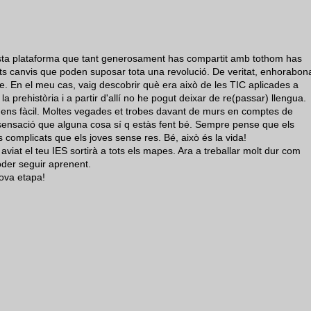
questa plataforma que tant generosament has compartit amb tothom has
ts canvis que poden suposar tota una revolució. De veritat, enhorabon
e. En el meu cas, vaig descobrir què era això de les TIC aplicades a
la prehistòria i a partir d'allí no he pogut deixar de re(passar) llengua.
 gens fàcil. Moltes vegades et trobes davant de murs en comptes de
 sensació que alguna cosa sí q estàs fent bé. Sempre pense que els
complicats que els joves sense res. Bé, això és la vida!
aviat el teu IES sortirà a tots els mapes. Ara a treballar molt dur com
oder seguir aprenent.
nova etapa!