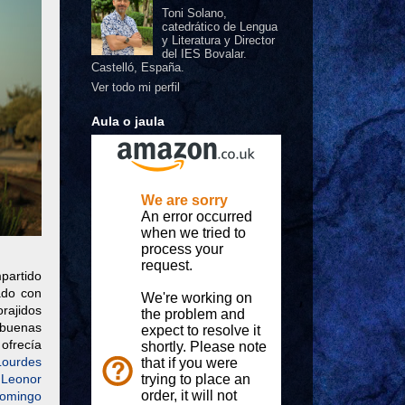
Toni Solano,
catedrático de Lengua
y Literatura y Director
del IES Bovalar.
Castelló, España.
Ver todo mi perfil
Aula o jaula
partido
ado con
rajidos
e buenas
ofrecía
Lourdes
,
Leonor
omingo