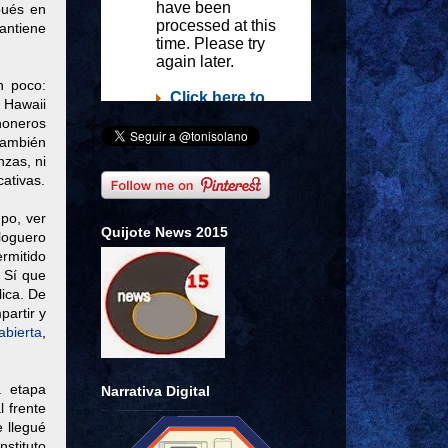
pués en
antiene
n poco:
, Hawaii
honeros
también
nzas, ni
ativas.
po, ver
Quijote News 2015
bloguero
rmitido
 Sí que
ica. De
partir y
abierta
,
a etapa
Narrativa Digital
l frente
e llegué
nstituto