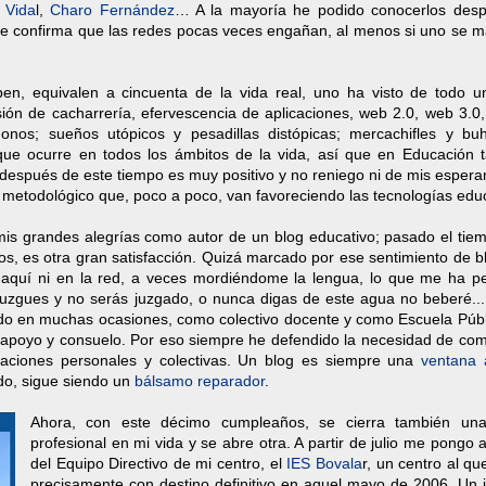
o Vida
l,
Charo Fernández
… A la mayoría he podido conocerlos des
e confirma que las redes pocas veces engañan, al menos si uno se m
en, equivalen a cincuenta de la vida real, uno ha visto de todo u
sión de cacharrería, efervescencia de aplicaciones, web 2.0, web 3.0
os; sueños utópicos y pesadillas distópicas; mercachifles y bu
e ocurre en todos los ámbitos de la vida, así que en Educación 
 después de este tiempo es muy positivo y no reniego ni de mis espera
 metodológico que, poco a poco, van favoreciendo las tecnologías educ
is grandes alegrías como autor de un blog educativo; pasado el tiem
os, es otra gran satisfacción. Quizá marcado por ese sentimiento de 
 aquí ni en la red, a veces mordiéndome la lengua, lo que me ha pe
juzgues y no serás juzgado, o nunca digas de este agua no beberé...
o en muchas ocasiones, como colectivo docente y como Escuela Públ
, apoyo y consuelo. Por eso siempre he defendido la necesidad de com
cupaciones personales y colectivas. Un blog es siempre una
ventana 
ido, sigue siendo un
bálsamo reparador
.
Ahora, con este décimo cumpleaños, se cierra también un
profesional en mi vida y se abre otra. A partir de julio me pongo a
del Equipo Directivo de mi centro, el
IES Bovala
r, un centro al qu
precisamente con destino definitivo en aquel mayo de 2006. Un i