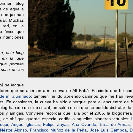
rimer blog
s de aquella
 que jalonan
tual. Muchas
 red, en la
lo único que
e intenciones
ra, este blog
, en la que
que permita
 seso de los
o) de lengua
ctores que se acercan a mi cueva de Alí Babá. Es cierto que he com
s de mi alumnado
; también he ido abriendo caminos que me han llev
s. En ocasiones, la cueva ha sido albergue para el encuentro de fo
 blog ha sido un club social, un salón en el que he podido disfrutar d
s y amigas. Conviene recordar que, allá por el 2006, la blogosfera 
a, de ahí que guarde especial cariño a aquellos pioneros virtuales:
equi
,
Angus Iglesias
,
Felipe Zayas
,
Ana Ovando
,
Elisa de Armas
,
Néstor Alonso
,
Francisco Muñoz de la Peña
,
José Luis Gamboa
,
D