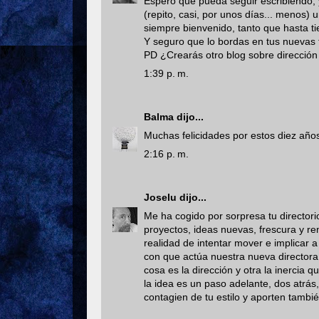
Espero que pueda seguir escribiendo, y
(repito, casi, por unos días... menos
siempre bienvenido, tanto que hasta t
Y seguro que lo bordas en tus nuevas 
PD ¿Crearás otro blog sobre dirección
1:39 p. m.
Balma
dijo...
Muchas felicidades por estos diez años
2:16 p. m.
Joselu
dijo...
Me ha cogido por sorpresa tu director
proyectos, ideas nuevas, frescura y r
realidad de intentar mover e implicar
con que actúa nuestra nueva directora
cosa es la dirección y otra la inercia
la idea es un paso adelante, dos atrás
contagien de tu estilo y aporten tambi