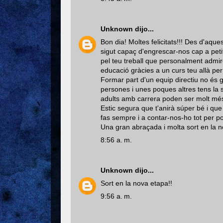
Unknown
dijo...
Bon dia! Moltes felicitats!!! Des d'a
sigut capaç d'engrescar-nos cap a peti
pel teu treball que personalment admir
educació gràcies a un curs teu allà per 
Formar part d'un equip directiu no és
persones i unes poques altres tens la
adults amb carrera poden ser molt més 
Estic segura que t'anirà súper bé i que 
fas sempre i a contar-nos-ho tot per p
Una gran abraçada i molta sort en la 
8:56 a. m.
Unknown
dijo...
Sort en la nova etapa!!
9:56 a. m.