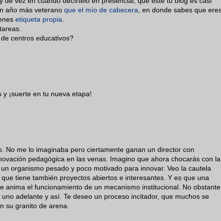
 de vez en cuando decírtelo en presencial, que este tu blog es casi
) un año más veterano
que el mío de cabecera
, en donde sabes que ere
ienes
etiqueta propia
.
tareas.
 de centros educativos?
 y ¡suerte en tu nueva etapa!
io. No me lo imaginaba pero ciertamente ganan un director con
enovación pedagógica en las venas. Imagino que ahora chocarás con la
 a un organismo pesado y poco motivado para innovar. Veo la cautela
 que tiene también proyectos abiertos e interesantes. Y es que una
 que anima el funcionamiento de un mecanismo institucional. No obstante
, uno adelante y así. Te deseo un proceso incitador, que muchos se
én su granito de arena.