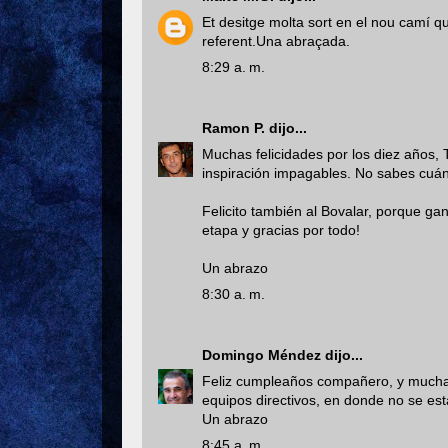
Et desitge molta sort en el nou camí q
referent.Una abraçada.
8:29 a. m.
Ramon P.
dijo...
Muchas felicidades por los diez años, 
inspiración impagables. No sabes cuán
Felicito también al Bovalar, porque ga
etapa y gracias por todo!
Un abrazo
8:30 a. m.
Domingo Méndez
dijo...
Feliz cumpleaños compañero, y mucha s
equipos directivos, en donde no se est
Un abrazo
8:45 a. m.