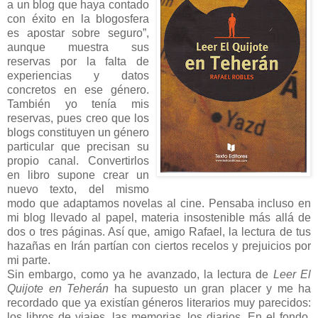
a un blog que haya contado
con éxito en la blogosfera
es apostar sobre seguro”,
aunque muestra sus
reservas por la falta de
experiencias y datos
concretos en ese género.
También yo tenía mis
reservas, pues creo que los
blogs constituyen un género
particular que precisan su
propio canal. Convertirlos
en libro supone crear un
nuevo texto, del mismo
modo que adaptamos novelas al cine. Pensaba incluso en
mi blog llevado al papel, materia insostenible más allá de
dos o tres páginas. Así que, amigo Rafael, la lectura de tus
hazañas en Irán partían con ciertos recelos y prejuicios por
mi parte.
Sin embargo, como ya he avanzado, la lectura de
Leer El
Quijote en Teherán
ha supuesto un gran placer y me ha
recordado que ya existían géneros literarios muy parecidos:
los libros de viajes, las memorias, los diarios. En el fondo,