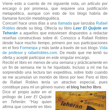
Viene esto a cuento de mi siguiente nota, un artículo por
encargo o por promesa, que requiere una justificación
metapoética, aunque con esto de los blogs habría de
llamarse función metabloguética.
Concurrí hace unos días a una
llamada
que lanzaba
Rafael
Robles
desde su blog. Ofrecía su libro
Leer El Quijote en
Teherán
a aquellos que estuviesen dispuestos a redactar
reseñas constructivas sobre él. Conozco a Rafael Robles
desde hace mucho tiempo, primero por sus participaciones
en el foro
Formespa
y más tarde a través de sus blogs:
Vida
de profesor
y
rafaelrobles.com
. De modo que me tentó su
oferta y acepté participar en este singular encargo.
Recibí el libro en menos de una semana y prácticamente en
un fin de semana me lo he liquidado. Incluso a mí me ha
sorprendido una lectura tan expeditiva, sobre todo cuando
se me acumulan un montón de libros por leer. Pero el libro
de Rafael Robles tenía un atractivo especial, pues
constituye para mí un género nuevo:
el blog hecho libro
.
Dice el propio autor en el
prólogo de
Leer El Quijote
en Teherán
: “Hay quien
afirma que convertir en libro