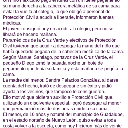
Un niño mexicano pegó el lunes con un fuerte pegamento
su mano derecha a la cabecera metálica de su cama para
evitar la vuelta al colegio, lo que obligó a personal de
Protección Civil a acudir a liberarle, informaron fuentes
médicas.
El joven consiguió hoy no acudir al colegio, pero no se
librará de hacerlo mañana.
Paramédicos de la Cruz Verde y efectivos de Protección
Civil tuvieron que acudir a despegar la mano del niño que
había quedado pegada de la cabecera metálica de la cama.
Según Manuel Santiago, portavoz de la Cruz Verde, el
pequeño Diego tomó la pasada noche un bote de
pegamento que tenía su familia y esta mañana se pegó a la
cama.
La madre del menor, Sandra Palacios González, al darse
cuenta del hecho, trató de despegarle sin éxito y pidió
ayuda a los vecinos, que tampoco lo consiguieron.
Ello motivó que pidieran auxilio a Protección Civil que,
utilizando un disolvente especial, logró despegar al menor
que permaneció más de dos horas unido a su cama.
El menor, de 10 años y natural del municipio de Guadalupe,
en el estado norteño de Nuevo León, quiso evitar a toda
costa volver a la escuela, como hoy hicieron más de veinte