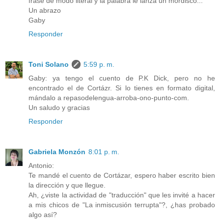
frase de modo literal y la palabra le lanza un mordisco...
Un abrazo
Gaby
Responder
Toni Solano
5:59 p. m.
Gaby: ya tengo el cuento de P.K Dick, pero no he
encontrado el de Cortázr. Si lo tienes en formato digital,
mándalo a repasodelengua-arroba-ono-punto-com.
Un saludo y gracias
Responder
Gabriela Monzón
8:01 p. m.
Antonio:
Te mandé el cuento de Cortázar, espero haber escrito bien
la dirección y que llegue.
Ah, ¿viste la actividad de "traducción" que les invité a hacer
a mis chicos de "La inmiscusión terrupta"?, ¿has probado
algo así?