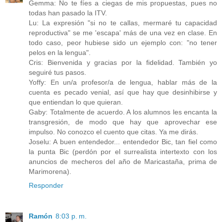
Gemma: No te fíes a ciegas de mis propuestas, pues no
todas han pasado la ITV.
Lu: La expresión "si no te callas, mermaré tu capacidad
reproductiva" se me 'escapa' más de una vez en clase. En
todo caso, peor hubiese sido un ejemplo con: "no tener
pelos en la lengua".
Cris: Bienvenida y gracias por la fidelidad. También yo
seguiré tus pasos.
Yoffy: En un/a profesor/a de lengua, hablar más de la
cuenta es pecado venial, así que hay que desinhibirse y
que entiendan lo que quieran.
Gaby: Totalmente de acuerdo. A los alumnos les encanta la
transgresión, de modo que hay que aprovechar ese
impulso. No conozco el cuento que citas. Ya me dirás.
Joselu: A buen entendedor... entendedor Bic, tan fiel como
la punta Bic (perdón por el surrealista intertexto con los
anuncios de mecheros del año de Maricastaña, prima de
Marimorena).
Responder
Ramón
8:03 p. m.