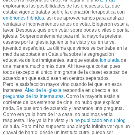
exploramos las posibilidades de las encuestas. La que
estaba vigente trataba sobre la clonación terapéutica con
embriones híbridos
, así que aprovechamos para analizar
ventajas e inconvenientes antes de votar. Elegieron estar a
favor. Después, quisieron votar sobre bodas civiles o por la
iglesia. Sorprendentemente para mí, la mayoría prefería
casarse por la iglesia (quién te ha visto y quién te ve,
juventud española). La última que vimos se centraba en la
medida adoptada en Cataluña sobre la segregación
educativa de los inmigrantes, aunque estaba
fomulada
de
una manera mucho más dura. Ahí tuve que cortar, pues
todos (excepto el único inmigrante de la clase) estaban de
acuerdo en que estudiasen en centros separados.
Pero la satisfacción mayor vino cuando leí que, en esos
instantes,
Álex de la Iglesia
respondía en directo a las
preguntas de los internautas
. Como la mayoría están al
corriente de los estrenos de cine, no hubo que explicar
nada. Se pusieron de acuerdo y lanzamos una pregunta.
Como era ya la hora de ir a casa, no pudimos ver la
respuesta. Hoy ya la he visto y la
he publicado en su blog
de aula. Para mí ha supuesto una alegría infinita ver que un
chaval de barrio, desde un instituto cutre, pueda ser