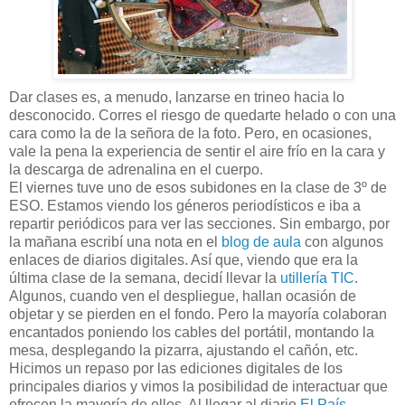
Dar clases es, a menudo, lanzarse en trineo hacia lo
desconocido. Corres el riesgo de quedarte helado o con una
cara como la de la señora de la foto. Pero, en ocasiones,
vale la pena la experiencia de sentir el aire frío en la cara y
la descarga de adrenalina en el cuerpo.
El viernes tuve uno de esos subidones en la clase de 3º de
ESO. Estamos viendo los géneros periodísticos e iba a
repartir periódicos para ver las secciones. Sin embargo, por
la mañana escribí una nota en el
blog de aula
con algunos
enlaces de diarios digitales. Así que, viendo que era la
última clase de la semana, decidí llevar la
utillería TIC
.
Algunos, cuando ven el despliegue, hallan ocasión de
objetar y se pierden en el fondo. Pero la mayoría colaboran
encantados poniendo los cables del portátil, montando la
mesa, desplegando la pizarra, ajustando el cañón, etc.
Hicimos un repaso por las ediciones digitales de los
principales diarios y vimos la posibilidad de interactuar que
ofrecen la mayoría de ellos. Al llegar al diario
El País
,