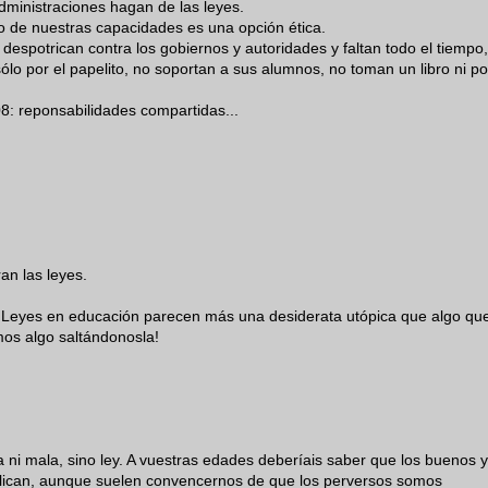
dministraciones hagan de las leyes.
mo de nuestras capacidades es una opción ética.
espotrican contra los gobiernos y autoridades y faltan todo el tiempo,
ólo por el papelito, no soportan a sus alumnos, no toman un libro ni po
: reponsabilidades compartidas...
ran las leyes.
s Leyes en educación parecen más una desiderata utópica que algo qu
os algo saltándonosla!
na ni mala, sino ley. A vuestras edades deberíais saber que los buenos y
aplican, aunque suelen convencernos de que los perversos somos