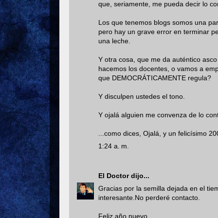
que, seriamente, me pueda decir lo co
Los que tenemos blogs somos una part
pero hay un grave error en terminar p
una leche.
Y otra cosa, que me da auténtico asco
hacemos los docentes, o vamos a empez
que DEMOCRÁTICAMENTE regula?
Y disculpen ustedes el tono.
Y ojalá alguien me convenza de lo contr
...como dices, Ojalá, y un felicísimo 20
1:24 a. m.
El Doctor
dijo...
Gracias por la semilla dejada en el t
interesante.No perderé contacto.
Feliz año nuevo.