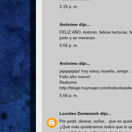
2:15 p. m.
Anónimo dijo...
FELIZ AÑO, Antonio, felices lecturas, 
justo y se merecen.
5:55 p. m.
Anónimo dijo...
jajajajajaja! hoy estoy risueña, amigo.
Feliz año nuevo!
Redonna
http://blogs.hoymujer.com/losburkasde
5:56 p. m.
Lourdes Domenech
dijo...
Por pedir, desear, soñar... que no que
¿Qué más quisiéramos todos que lo que