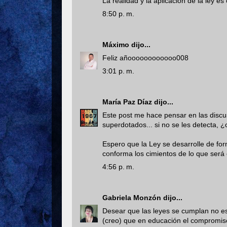
La realidad y la aplicación de la ley es 
8:50 p. m.
Máximo
dijo...
Feliz añoooooooooooo008
3:01 p. m.
María Paz Díaz
dijo...
Este post me hace pensar en las discu
superdotados... si no se les detecta,
Espero que la Ley se desarrolle de fo
conforma los cimientos de lo que será e
4:56 p. m.
Gabriela Monzón
dijo...
Desear que las leyes se cumplan no e
(creo) que en educación el compromiso 