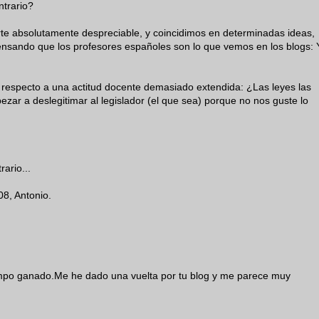
ntrario?
e absolutamente despreciable, y coincidimos en determinadas ideas,
ensando que los profesores españoles son lo que vemos en los blogs: 
 respecto a una actitud docente demasiado extendida: ¿Las leyes las
ar a deslegitimar al legislador (el que sea) porque no nos guste lo
ario...
08, Antonio.
iempo ganado.Me he dado una vuelta por tu blog y me parece muy