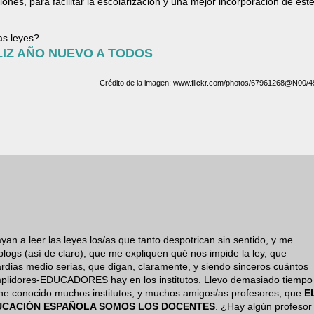
iones, para facilitar la escolarización y una mejor incorporación de est
as leyes?
LIZ AÑO NUEVO A TODOS
Crédito de la imagen: www.flickr.com/photos/67961268@N00/
yan a leer las leyes los/as que tanto despotrican sin sentido, y me
gs (así de claro), que me expliquen qué nos impide la ley, que
dias medio serias, que digan, claramente, y siendo sinceros cuántos
mplidores-EDUCADORES hay en los institutos. Llevo demasiado tiempo
y he conocido muchos institutos, y muchos amigos/as profesores, que
E
UCACIÓN ESPAÑOLA SOMOS LOS DOCENTES
. ¿Hay algún profesor