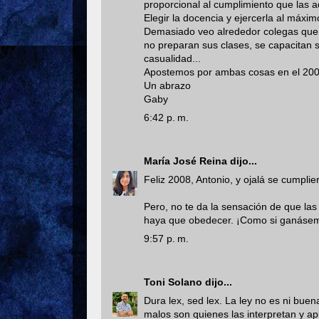
proporcional al cumplimiento que las a
Elegir la docencia y ejercerla al máxi
Demasiado veo alrededor colegas que d
no preparan sus clases, se capacitan s
casualidad...
Apostemos por ambas cosas en el 2008
Un abrazo
Gaby
6:42 p. m.
María José Reina
dijo...
Feliz 2008, Antonio, y ojalá se cumplie
Pero, no te da la sensación de que la
haya que obedecer. ¡Como si ganásem
9:57 p. m.
Toni Solano
dijo...
Dura lex, sed lex. La ley no es ni bue
malos son quienes las interpretan y 