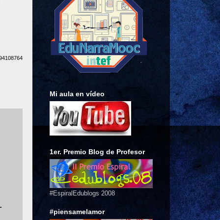
e
494108764
Mi aula en vídeo
1er. Premio Blog de Profesor
#EspiralEdublogs 2008
L
#piensamelamor