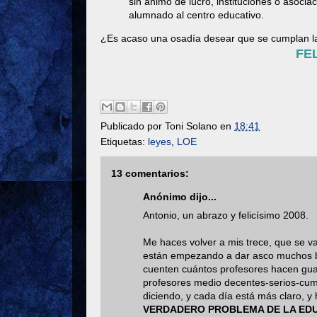
sin ánimo de lucro, instituciones o asociac
alumnado al centro educativo.
¿Es acaso una osadía desear que se cumplan l
FE
Publicado por
Toni Solano
en
18:41
Etiquetas:
leyes
,
LOE
13 comentarios:
Anónimo dijo...
Antonio, un abrazo y felicísimo 2008.
Me haces volver a mis trece, que se va
están empezando a dar asco muchos blo
cuenten cuántos profesores hacen guar
profesores medio decentes-serios-cu
diciendo, y cada día está más claro, 
VERDADERO PROBLEMA DE LA ED