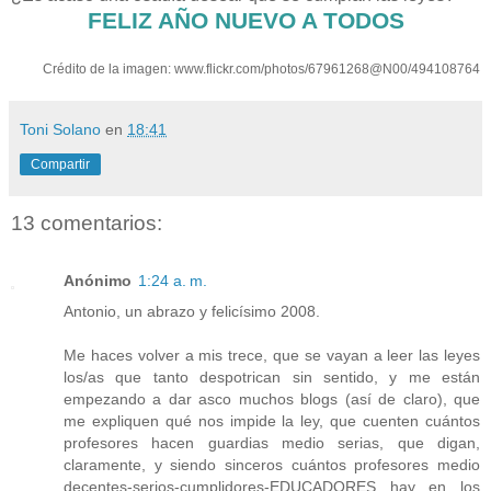
FELIZ AÑO NUEVO A TODOS
Crédito de la imagen: www.flickr.com/photos/67961268@N00/494108764
Toni Solano
en
18:41
Compartir
13 comentarios:
Anónimo
1:24 a. m.
Antonio, un abrazo y felicísimo 2008.
Me haces volver a mis trece, que se vayan a leer las leyes
los/as que tanto despotrican sin sentido, y me están
empezando a dar asco muchos blogs (así de claro), que
me expliquen qué nos impide la ley, que cuenten cuántos
profesores hacen guardias medio serias, que digan,
claramente, y siendo sinceros cuántos profesores medio
decentes-serios-cumplidores-EDUCADORES hay en los