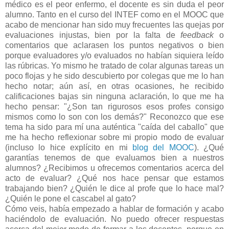
médico es el peor enfermo, el docente es sin duda el peor
alumno. Tanto en el curso del INTEF como en el MOOC que
acabo de mencionar han sido muy frecuentes las quejas por
evaluaciones injustas, bien por la falta de
feedback
o
comentarios que aclarasen los puntos negativos o bien
porque evaluadores y/o evaluados no habían siquiera leído
las rúbricas. Yo mismo he tratado de colar algunas tareas un
poco flojas y he sido descubierto por colegas que me lo han
hecho notar; aún así, en otras ocasiones, he recibido
calificaciones bajas sin ninguna aclaración, lo que me ha
hecho pensar: "¿Son tan rigurosos esos profes consigo
mismos como lo son con los demás?" Reconozco que ese
tema ha sido para mí una auténtica "caída del caballo" que
me ha hecho reflexionar sobre mi propio modo de evaluar
(incluso lo hice explícito en mi
blog del MOOC
). ¿Qué
garantías tenemos de que evaluamos bien a nuestros
alumnos? ¿Recibimos u ofrecemos comentarios acerca del
acto de evaluar? ¿Qué nos hace pensar que estamos
trabajando bien? ¿Quién le dice al profe que lo hace mal?
¿Quién le pone el cascabel al gato?
Cómo veis, había empezado a hablar de formación y acabo
haciéndolo de evaluación. No puedo ofrecer respuestas