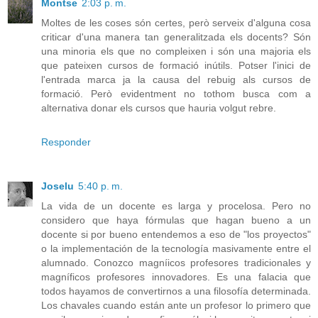
Montse
2:03 p. m.
Moltes de les coses són certes, però serveix d'alguna cosa
criticar d'una manera tan generalitzada els docents? Són
una minoria els que no compleixen i són una majoria els
que pateixen cursos de formació inútils. Potser l'inici de
l'entrada marca ja la causa del rebuig als cursos de
formació. Però evidentment no tothom busca com a
alternativa donar els cursos que hauria volgut rebre.
Responder
Joselu
5:40 p. m.
La vida de un docente es larga y procelosa. Pero no
considero que haya fórmulas que hagan bueno a un
docente si por bueno entendemos a eso de "los proyectos"
o la implementación de la tecnología masivamente entre el
alumnado. Conozco magníicos profesores tradicionales y
magníficos profesores innovadores. Es una falacia que
todos hayamos de convertirnos a una filosofía determinada.
Los chavales cuando están ante un profesor lo primero que