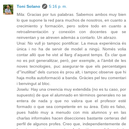
Toni Solano
5:16 p. m.
Mila: Gracias por tus palabras. Sabemos ambos muy bien
lo que supone la red para muchos de nosotros, en cuanto a
crecimiento y formación, pero sobre todo en cuanto a
retroalimentación y conexión con docentes que se
reinventan y se atreven además a contarlo. Un abrazo.
Unai: No vull jo tampoc pontificar. La meua experiència és
única i no ha de servir de model a ningú. Només volia
contar allò que he vist al llarg d'aquest temps. És clar que
no es pot generalitzar, però, per exemple, a l'àmbit de les
noves tecnologies, puc asegurar-te que els percentatges
d'"inutilitat" dels cursos és prou alt, i tampoc observe que hi
haja molta autoformació a banda. Gràcies pel teu comentari
i benvingut al bloc.
Joselu: Hay una creencia muy extendida (no es tu caso, por
supuesto) de que el alumnado en términos generales no se
entera de nada y que no valora que el profesor esté
formado o que sea competente en su área. Esto es falso,
pues hablo muy a menudo con mis alumnos y en las
charlas informales hacen disecciones bastante certeras del
perfil de algunos profes. Creo que, independientemente de