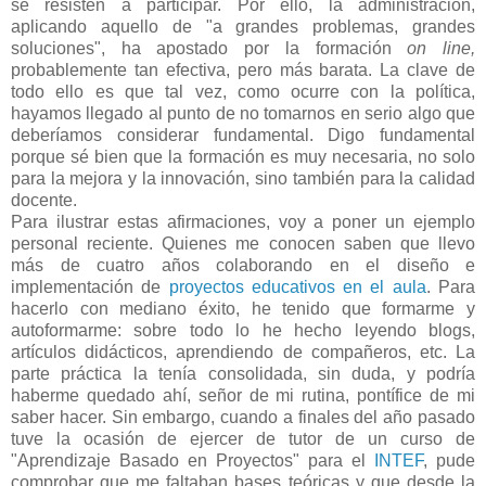
se resisten a participar. Por ello, la administración,
aplicando aquello de "a grandes problemas, grandes
soluciones", ha apostado por la formación
on line,
probablemente tan efectiva, pero más barata. La clave de
todo ello es que tal vez, como ocurre con la política,
hayamos llegado al punto de no tomarnos en serio algo que
deberíamos considerar fundamental. Digo fundamental
porque sé bien que la formación es muy necesaria, no solo
para la mejora y la innovación, sino también para la calidad
docente.
Para ilustrar estas afirmaciones, voy a poner un ejemplo
personal reciente. Quienes me conocen saben que llevo
más de cuatro años colaborando en el diseño e
implementación de
proyectos educativos en el aula
. Para
hacerlo con mediano éxito, he tenido que formarme y
autoformarme: sobre todo lo he hecho leyendo blogs,
artículos didácticos, aprendiendo de compañeros, etc. La
parte práctica la tenía consolidada, sin duda, y podría
haberme quedado ahí, señor de mi rutina, pontífice de mi
saber hacer. Sin embargo, cuando a finales del año pasado
tuve la ocasión de ejercer de tutor de un curso de
"Aprendizaje Basado en Proyectos" para el
INTEF
, pude
comprobar que me faltaban bases teóricas y que desde la