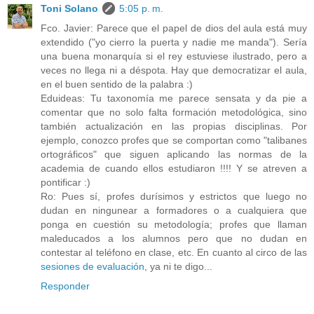
Toni Solano
5:05 p. m.
Fco. Javier: Parece que el papel de dios del aula está muy
extendido ("yo cierro la puerta y nadie me manda"). Sería
una buena monarquía si el rey estuviese ilustrado, pero a
veces no llega ni a déspota. Hay que democratizar el aula,
en el buen sentido de la palabra :)
Eduideas: Tu taxonomía me parece sensata y da pie a
comentar que no solo falta formación metodológica, sino
también actualización en las propias disciplinas. Por
ejemplo, conozco profes que se comportan como "talibanes
ortográficos" que siguen aplicando las normas de la
academia de cuando ellos estudiaron !!!! Y se atreven a
pontificar :)
Ro: Pues sí, profes durísimos y estrictos que luego no
dudan en ningunear a formadores o a cualquiera que
ponga en cuestión su metodología; profes que llaman
maleducados a los alumnos pero que no dudan en
contestar al teléfono en clase, etc. En cuanto al circo de las
sesiones de evaluación
, ya ni te digo...
Responder