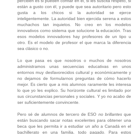
perciben es si pueden confiar en él, si les suscita respeto, si
están a gusto con él, y puede que sea autoritario pero esto
gusta a los chicos si la autoridad se ejerce
inteligentemente. La autoridad bien ejercida serena a estos
muchachos tan inquietos. No creo en los modelos
innovativos como sistema que solucione la educación. Tras
esos modelos innovadores hay profesores de un tipo u
otro. Es el modelo de profesor el que marca la diferencia
sea clásico o no.
Lo que pasa es que nosotros o muchos de nosotros
administramos unas secuencias educativas en unos
entornos muy desfavorecidos cultural y económicamente y
no dejamos de formularnos preguntas de cómo hacerlo
mejor. Es cierto que a mis alumnos raramente les interesa
lo que yo les explico. Su horizonte cultural es limitado por
sus circunstancias personales y sociales. Y yo no acabo de
ser suficientemente convincente.
Pero sé de alumnos de tercero de ESO
no brillantes
que
están buscando sacar notas excelentes para obtener una
beca que les permita ir a estudiar un año a Canadá en el
bachillerato en una familia, todo pagado. Para estos