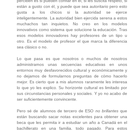
perciben es si pueden confiar en él, si les suscita respeto, si
están a gusto con él, y puede que sea autoritario pero esto
gusta a los chicos si la autoridad se ejerce
inteligentemente. La autoridad bien ejercida serena a estos
muchachos tan inquietos. No creo en los modelos
innovativos como sistema que solucione la educación. Tras
esos modelos innovadores hay profesores de un tipo u
otro. Es el modelo de profesor el que marca la diferencia
sea clásico o no.
Lo que pasa es que nosotros o muchos de nosotros
administramos unas secuencias educativas en unos
entornos muy desfavorecidos cultural y económicamente y
no dejamos de formularnos preguntas de cómo hacerlo
mejor. Es cierto que a mis alumnos raramente les interesa
lo que yo les explico. Su horizonte cultural es limitado por
sus circunstancias personales y sociales. Y yo no acabo de
ser suficientemente convincente.
Pero sé de alumnos de tercero de ESO
no brillantes
que
están buscando sacar notas excelentes para obtener una
beca que les permita ir a estudiar un año a Canadá en el
bachillerato en una familia, todo pagado. Para estos