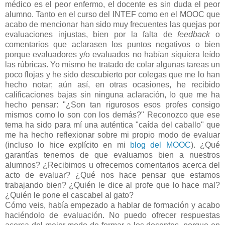
médico es el peor enfermo, el docente es sin duda el peor
alumno. Tanto en el curso del INTEF como en el MOOC que
acabo de mencionar han sido muy frecuentes las quejas por
evaluaciones injustas, bien por la falta de
feedback
o
comentarios que aclarasen los puntos negativos o bien
porque evaluadores y/o evaluados no habían siquiera leído
las rúbricas. Yo mismo he tratado de colar algunas tareas un
poco flojas y he sido descubierto por colegas que me lo han
hecho notar; aún así, en otras ocasiones, he recibido
calificaciones bajas sin ninguna aclaración, lo que me ha
hecho pensar: "¿Son tan rigurosos esos profes consigo
mismos como lo son con los demás?" Reconozco que ese
tema ha sido para mí una auténtica "caída del caballo" que
me ha hecho reflexionar sobre mi propio modo de evaluar
(incluso lo hice explícito en mi
blog del MOOC
). ¿Qué
garantías tenemos de que evaluamos bien a nuestros
alumnos? ¿Recibimos u ofrecemos comentarios acerca del
acto de evaluar? ¿Qué nos hace pensar que estamos
trabajando bien? ¿Quién le dice al profe que lo hace mal?
¿Quién le pone el cascabel al gato?
Cómo veis, había empezado a hablar de formación y acabo
haciéndolo de evaluación. No puedo ofrecer respuestas