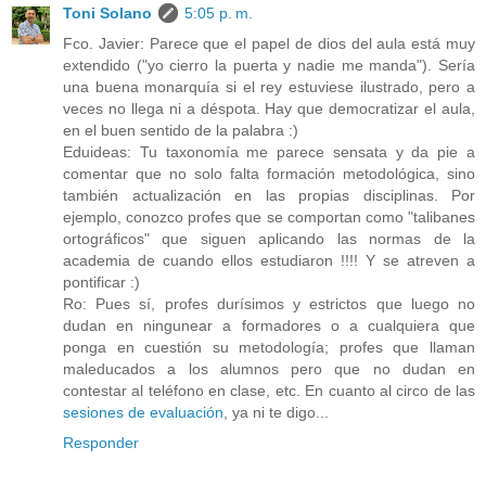
Toni Solano
5:05 p. m.
Fco. Javier: Parece que el papel de dios del aula está muy
extendido ("yo cierro la puerta y nadie me manda"). Sería
una buena monarquía si el rey estuviese ilustrado, pero a
veces no llega ni a déspota. Hay que democratizar el aula,
en el buen sentido de la palabra :)
Eduideas: Tu taxonomía me parece sensata y da pie a
comentar que no solo falta formación metodológica, sino
también actualización en las propias disciplinas. Por
ejemplo, conozco profes que se comportan como "talibanes
ortográficos" que siguen aplicando las normas de la
academia de cuando ellos estudiaron !!!! Y se atreven a
pontificar :)
Ro: Pues sí, profes durísimos y estrictos que luego no
dudan en ningunear a formadores o a cualquiera que
ponga en cuestión su metodología; profes que llaman
maleducados a los alumnos pero que no dudan en
contestar al teléfono en clase, etc. En cuanto al circo de las
sesiones de evaluación
, ya ni te digo...
Responder