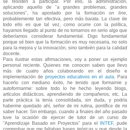
se resisten a participar. Por ello, la administración,
aplicando aquello de "a grandes problemas, grandes
soluciones", ha apostado por la formación
on line,
probablemente tan efectiva, pero más barata. La clave de
todo ello es que tal vez, como ocurre con la política,
hayamos llegado al punto de no tomarnos en serio algo que
deberíamos considerar fundamental. Digo fundamental
porque sé bien que la formación es muy necesaria, no solo
para la mejora y la innovación, sino también para la calidad
docente.
Para ilustrar estas afirmaciones, voy a poner un ejemplo
personal reciente. Quienes me conocen saben que llevo
más de cuatro años colaborando en el diseño e
implementación de
proyectos educativos en el aula
. Para
hacerlo con mediano éxito, he tenido que formarme y
autoformarme: sobre todo lo he hecho leyendo blogs,
artículos didácticos, aprendiendo de compañeros, etc. La
parte práctica la tenía consolidada, sin duda, y podría
haberme quedado ahí, señor de mi rutina, pontífice de mi
saber hacer. Sin embargo, cuando a finales del año pasado
tuve la ocasión de ejercer de tutor de un curso de
"Aprendizaje Basado en Proyectos" para el
INTEF
, pude
comprobar que me faltaban bases teóricas y que desde la