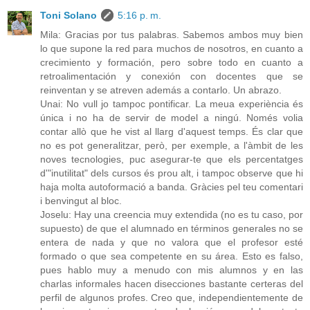
Toni Solano
5:16 p. m.
Mila: Gracias por tus palabras. Sabemos ambos muy bien
lo que supone la red para muchos de nosotros, en cuanto a
crecimiento y formación, pero sobre todo en cuanto a
retroalimentación y conexión con docentes que se
reinventan y se atreven además a contarlo. Un abrazo.
Unai: No vull jo tampoc pontificar. La meua experiència és
única i no ha de servir de model a ningú. Només volia
contar allò que he vist al llarg d'aquest temps. És clar que
no es pot generalitzar, però, per exemple, a l'àmbit de les
noves tecnologies, puc asegurar-te que els percentatges
d'"inutilitat" dels cursos és prou alt, i tampoc observe que hi
haja molta autoformació a banda. Gràcies pel teu comentari
i benvingut al bloc.
Joselu: Hay una creencia muy extendida (no es tu caso, por
supuesto) de que el alumnado en términos generales no se
entera de nada y que no valora que el profesor esté
formado o que sea competente en su área. Esto es falso,
pues hablo muy a menudo con mis alumnos y en las
charlas informales hacen disecciones bastante certeras del
perfil de algunos profes. Creo que, independientemente de