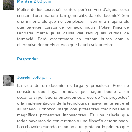
Montse
2:03 p. m.
Moltes de les coses són certes, però serveix d'alguna cosa
criticar d'una manera tan generalitzada els docents? Són
una minoria els que no compleixen i són una majoria els
que pateixen cursos de formació inútils. Potser l'inici de
l'entrada marca ja la causa del rebuig als cursos de
formació. Però evidentment no tothom busca com a
alternativa donar els cursos que hauria volgut rebre.
Responder
Joselu
5:40 p. m.
La vida de un docente es larga y procelosa. Pero no
considero que haya fórmulas que hagan bueno a un
docente si por bueno entendemos a eso de "los proyectos"
o la implementación de la tecnología masivamente entre el
alumnado. Conozco magníicos profesores tradicionales y
magníficos profesores innovadores. Es una falacia que
todos hayamos de convertirnos a una filosofía determinada.
Los chavales cuando están ante un profesor lo primero que