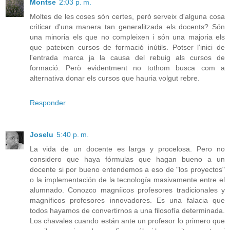
Montse
2:03 p. m.
Moltes de les coses són certes, però serveix d'alguna cosa
criticar d'una manera tan generalitzada els docents? Són
una minoria els que no compleixen i són una majoria els
que pateixen cursos de formació inútils. Potser l'inici de
l'entrada marca ja la causa del rebuig als cursos de
formació. Però evidentment no tothom busca com a
alternativa donar els cursos que hauria volgut rebre.
Responder
Joselu
5:40 p. m.
La vida de un docente es larga y procelosa. Pero no
considero que haya fórmulas que hagan bueno a un
docente si por bueno entendemos a eso de "los proyectos"
o la implementación de la tecnología masivamente entre el
alumnado. Conozco magníicos profesores tradicionales y
magníficos profesores innovadores. Es una falacia que
todos hayamos de convertirnos a una filosofía determinada.
Los chavales cuando están ante un profesor lo primero que