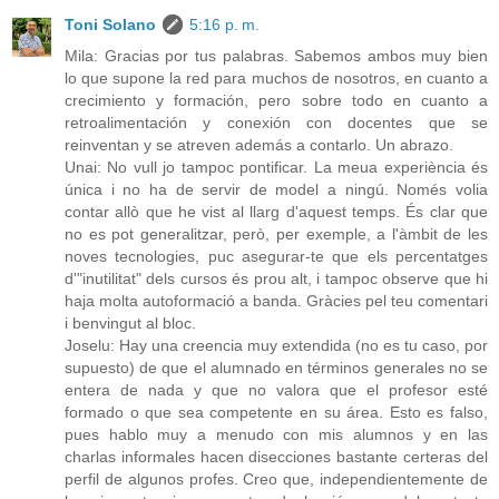
Toni Solano
5:16 p. m.
Mila: Gracias por tus palabras. Sabemos ambos muy bien
lo que supone la red para muchos de nosotros, en cuanto a
crecimiento y formación, pero sobre todo en cuanto a
retroalimentación y conexión con docentes que se
reinventan y se atreven además a contarlo. Un abrazo.
Unai: No vull jo tampoc pontificar. La meua experiència és
única i no ha de servir de model a ningú. Només volia
contar allò que he vist al llarg d'aquest temps. És clar que
no es pot generalitzar, però, per exemple, a l'àmbit de les
noves tecnologies, puc asegurar-te que els percentatges
d'"inutilitat" dels cursos és prou alt, i tampoc observe que hi
haja molta autoformació a banda. Gràcies pel teu comentari
i benvingut al bloc.
Joselu: Hay una creencia muy extendida (no es tu caso, por
supuesto) de que el alumnado en términos generales no se
entera de nada y que no valora que el profesor esté
formado o que sea competente en su área. Esto es falso,
pues hablo muy a menudo con mis alumnos y en las
charlas informales hacen disecciones bastante certeras del
perfil de algunos profes. Creo que, independientemente de