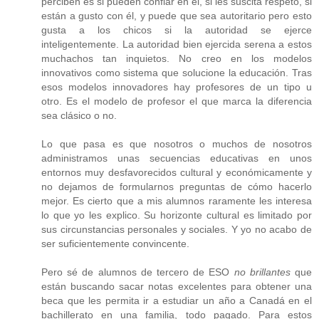
perciben es si pueden confiar en él, si les suscita respeto, si
están a gusto con él, y puede que sea autoritario pero esto
gusta a los chicos si la autoridad se ejerce
inteligentemente. La autoridad bien ejercida serena a estos
muchachos tan inquietos. No creo en los modelos
innovativos como sistema que solucione la educación. Tras
esos modelos innovadores hay profesores de un tipo u
otro. Es el modelo de profesor el que marca la diferencia
sea clásico o no.
Lo que pasa es que nosotros o muchos de nosotros
administramos unas secuencias educativas en unos
entornos muy desfavorecidos cultural y económicamente y
no dejamos de formularnos preguntas de cómo hacerlo
mejor. Es cierto que a mis alumnos raramente les interesa
lo que yo les explico. Su horizonte cultural es limitado por
sus circunstancias personales y sociales. Y yo no acabo de
ser suficientemente convincente.
Pero sé de alumnos de tercero de ESO
no brillantes
que
están buscando sacar notas excelentes para obtener una
beca que les permita ir a estudiar un año a Canadá en el
bachillerato en una familia, todo pagado. Para estos