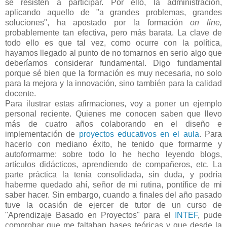
se resisten a participar. Por ello, la administración,
aplicando aquello de "a grandes problemas, grandes
soluciones", ha apostado por la formación
on line,
probablemente tan efectiva, pero más barata. La clave de
todo ello es que tal vez, como ocurre con la política,
hayamos llegado al punto de no tomarnos en serio algo que
deberíamos considerar fundamental. Digo fundamental
porque sé bien que la formación es muy necesaria, no solo
para la mejora y la innovación, sino también para la calidad
docente.
Para ilustrar estas afirmaciones, voy a poner un ejemplo
personal reciente. Quienes me conocen saben que llevo
más de cuatro años colaborando en el diseño e
implementación de
proyectos educativos en el aula
. Para
hacerlo con mediano éxito, he tenido que formarme y
autoformarme: sobre todo lo he hecho leyendo blogs,
artículos didácticos, aprendiendo de compañeros, etc. La
parte práctica la tenía consolidada, sin duda, y podría
haberme quedado ahí, señor de mi rutina, pontífice de mi
saber hacer. Sin embargo, cuando a finales del año pasado
tuve la ocasión de ejercer de tutor de un curso de
"Aprendizaje Basado en Proyectos" para el
INTEF
, pude
comprobar que me faltaban bases teóricas y que desde la