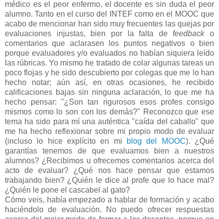
médico es el peor enfermo, el docente es sin duda el peor
alumno. Tanto en el curso del INTEF como en el MOOC que
acabo de mencionar han sido muy frecuentes las quejas por
evaluaciones injustas, bien por la falta de
feedback
o
comentarios que aclarasen los puntos negativos o bien
porque evaluadores y/o evaluados no habían siquiera leído
las rúbricas. Yo mismo he tratado de colar algunas tareas un
poco flojas y he sido descubierto por colegas que me lo han
hecho notar; aún así, en otras ocasiones, he recibido
calificaciones bajas sin ninguna aclaración, lo que me ha
hecho pensar: "¿Son tan rigurosos esos profes consigo
mismos como lo son con los demás?" Reconozco que ese
tema ha sido para mí una auténtica "caída del caballo" que
me ha hecho reflexionar sobre mi propio modo de evaluar
(incluso lo hice explícito en mi
blog del MOOC
). ¿Qué
garantías tenemos de que evaluamos bien a nuestros
alumnos? ¿Recibimos u ofrecemos comentarios acerca del
acto de evaluar? ¿Qué nos hace pensar que estamos
trabajando bien? ¿Quién le dice al profe que lo hace mal?
¿Quién le pone el cascabel al gato?
Cómo veis, había empezado a hablar de formación y acabo
haciéndolo de evaluación. No puedo ofrecer respuestas