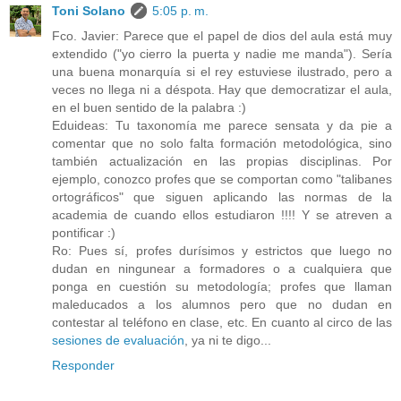
Toni Solano
5:05 p. m.
Fco. Javier: Parece que el papel de dios del aula está muy
extendido ("yo cierro la puerta y nadie me manda"). Sería
una buena monarquía si el rey estuviese ilustrado, pero a
veces no llega ni a déspota. Hay que democratizar el aula,
en el buen sentido de la palabra :)
Eduideas: Tu taxonomía me parece sensata y da pie a
comentar que no solo falta formación metodológica, sino
también actualización en las propias disciplinas. Por
ejemplo, conozco profes que se comportan como "talibanes
ortográficos" que siguen aplicando las normas de la
academia de cuando ellos estudiaron !!!! Y se atreven a
pontificar :)
Ro: Pues sí, profes durísimos y estrictos que luego no
dudan en ningunear a formadores o a cualquiera que
ponga en cuestión su metodología; profes que llaman
maleducados a los alumnos pero que no dudan en
contestar al teléfono en clase, etc. En cuanto al circo de las
sesiones de evaluación
, ya ni te digo...
Responder