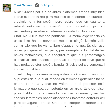
Toni Solano
5:16 p. m.
Mila: Gracias por tus palabras. Sabemos ambos muy bien
lo que supone la red para muchos de nosotros, en cuanto a
crecimiento y formación, pero sobre todo en cuanto a
retroalimentación y conexión con docentes que se
reinventan y se atreven además a contarlo. Un abrazo.
Unai: No vull jo tampoc pontificar. La meua experiència és
única i no ha de servir de model a ningú. Només volia
contar allò que he vist al llarg d'aquest temps. És clar que
no es pot generalitzar, però, per exemple, a l'àmbit de les
noves tecnologies, puc asegurar-te que els percentatges
d'"inutilitat" dels cursos és prou alt, i tampoc observe que hi
haja molta autoformació a banda. Gràcies pel teu comentari
i benvingut al bloc.
Joselu: Hay una creencia muy extendida (no es tu caso, por
supuesto) de que el alumnado en términos generales no se
entera de nada y que no valora que el profesor esté
formado o que sea competente en su área. Esto es falso,
pues hablo muy a menudo con mis alumnos y en las
charlas informales hacen disecciones bastante certeras del
perfil de algunos profes. Creo que, independientemente de