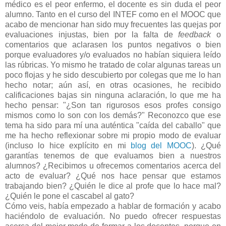
médico es el peor enfermo, el docente es sin duda el peor
alumno. Tanto en el curso del INTEF como en el MOOC que
acabo de mencionar han sido muy frecuentes las quejas por
evaluaciones injustas, bien por la falta de
feedback
o
comentarios que aclarasen los puntos negativos o bien
porque evaluadores y/o evaluados no habían siquiera leído
las rúbricas. Yo mismo he tratado de colar algunas tareas un
poco flojas y he sido descubierto por colegas que me lo han
hecho notar; aún así, en otras ocasiones, he recibido
calificaciones bajas sin ninguna aclaración, lo que me ha
hecho pensar: "¿Son tan rigurosos esos profes consigo
mismos como lo son con los demás?" Reconozco que ese
tema ha sido para mí una auténtica "caída del caballo" que
me ha hecho reflexionar sobre mi propio modo de evaluar
(incluso lo hice explícito en mi
blog del MOOC
). ¿Qué
garantías tenemos de que evaluamos bien a nuestros
alumnos? ¿Recibimos u ofrecemos comentarios acerca del
acto de evaluar? ¿Qué nos hace pensar que estamos
trabajando bien? ¿Quién le dice al profe que lo hace mal?
¿Quién le pone el cascabel al gato?
Cómo veis, había empezado a hablar de formación y acabo
haciéndolo de evaluación. No puedo ofrecer respuestas