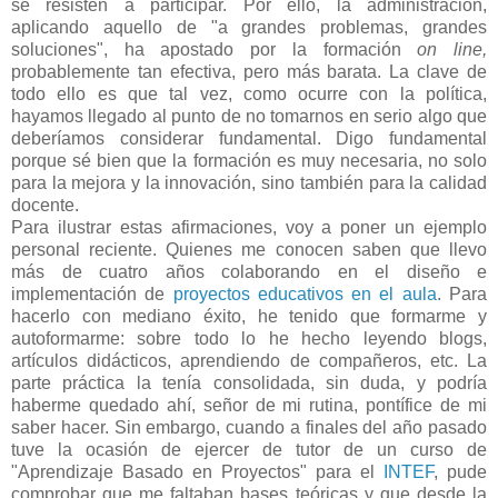
se resisten a participar. Por ello, la administración,
aplicando aquello de "a grandes problemas, grandes
soluciones", ha apostado por la formación
on line,
probablemente tan efectiva, pero más barata. La clave de
todo ello es que tal vez, como ocurre con la política,
hayamos llegado al punto de no tomarnos en serio algo que
deberíamos considerar fundamental. Digo fundamental
porque sé bien que la formación es muy necesaria, no solo
para la mejora y la innovación, sino también para la calidad
docente.
Para ilustrar estas afirmaciones, voy a poner un ejemplo
personal reciente. Quienes me conocen saben que llevo
más de cuatro años colaborando en el diseño e
implementación de
proyectos educativos en el aula
. Para
hacerlo con mediano éxito, he tenido que formarme y
autoformarme: sobre todo lo he hecho leyendo blogs,
artículos didácticos, aprendiendo de compañeros, etc. La
parte práctica la tenía consolidada, sin duda, y podría
haberme quedado ahí, señor de mi rutina, pontífice de mi
saber hacer. Sin embargo, cuando a finales del año pasado
tuve la ocasión de ejercer de tutor de un curso de
"Aprendizaje Basado en Proyectos" para el
INTEF
, pude
comprobar que me faltaban bases teóricas y que desde la