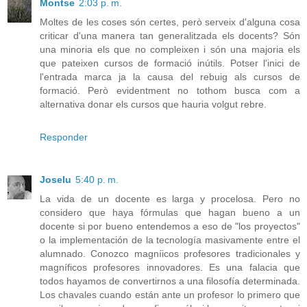
Montse
2:03 p. m.
Moltes de les coses són certes, però serveix d'alguna cosa
criticar d'una manera tan generalitzada els docents? Són
una minoria els que no compleixen i són una majoria els
que pateixen cursos de formació inútils. Potser l'inici de
l'entrada marca ja la causa del rebuig als cursos de
formació. Però evidentment no tothom busca com a
alternativa donar els cursos que hauria volgut rebre.
Responder
Joselu
5:40 p. m.
La vida de un docente es larga y procelosa. Pero no
considero que haya fórmulas que hagan bueno a un
docente si por bueno entendemos a eso de "los proyectos"
o la implementación de la tecnología masivamente entre el
alumnado. Conozco magníicos profesores tradicionales y
magníficos profesores innovadores. Es una falacia que
todos hayamos de convertirnos a una filosofía determinada.
Los chavales cuando están ante un profesor lo primero que