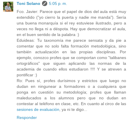
Toni Solano
5:05 p. m.
Fco. Javier: Parece que el papel de dios del aula está muy
extendido ("yo cierro la puerta y nadie me manda"). Sería
una buena monarquía si el rey estuviese ilustrado, pero a
veces no llega ni a déspota. Hay que democratizar el aula,
en el buen sentido de la palabra :)
Eduideas: Tu taxonomía me parece sensata y da pie a
comentar que no solo falta formación metodológica, sino
también actualización en las propias disciplinas. Por
ejemplo, conozco profes que se comportan como "talibanes
ortográficos" que siguen aplicando las normas de la
academia de cuando ellos estudiaron !!!! Y se atreven a
pontificar :)
Ro: Pues sí, profes durísimos y estrictos que luego no
dudan en ningunear a formadores o a cualquiera que
ponga en cuestión su metodología; profes que llaman
maleducados a los alumnos pero que no dudan en
contestar al teléfono en clase, etc. En cuanto al circo de las
sesiones de evaluación
, ya ni te digo...
Responder