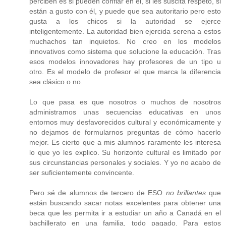
perciben es si pueden confiar en él, si les suscita respeto, si
están a gusto con él, y puede que sea autoritario pero esto
gusta a los chicos si la autoridad se ejerce
inteligentemente. La autoridad bien ejercida serena a estos
muchachos tan inquietos. No creo en los modelos
innovativos como sistema que solucione la educación. Tras
esos modelos innovadores hay profesores de un tipo u
otro. Es el modelo de profesor el que marca la diferencia
sea clásico o no.
Lo que pasa es que nosotros o muchos de nosotros
administramos unas secuencias educativas en unos
entornos muy desfavorecidos cultural y económicamente y
no dejamos de formularnos preguntas de cómo hacerlo
mejor. Es cierto que a mis alumnos raramente les interesa
lo que yo les explico. Su horizonte cultural es limitado por
sus circunstancias personales y sociales. Y yo no acabo de
ser suficientemente convincente.
Pero sé de alumnos de tercero de ESO
no brillantes
que
están buscando sacar notas excelentes para obtener una
beca que les permita ir a estudiar un año a Canadá en el
bachillerato en una familia, todo pagado. Para estos