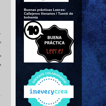
Buenas prácticas Leer.es:
Callejeros literarios / Tuenti de
bohemia
a
n
o
e
r