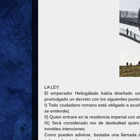
LA LEY:
El emperador Heliogábalo había diseñado u
promulgado un decreto con los siguientes punto
I) Todo ciudadano romano está obligado a acud
se entiende).
II) Quien entrare en la residencia imperial con a
III) Será considerado reo de deslealtad qui
innobles intenciones.
Como pueden adivinar, bastaba una llamada d