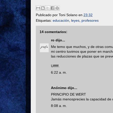
Publicado por
Toni Solano
en
23:32
Etiquetas:
educación
,
leyes
,
profesores
14 comentarios:
ro
dijo...
Me temo que muchos, y de otras comu
mi centro tuvimos que poner en marcha
las reducciones de plazas que se prev
Ufffff.
6:22 a. m.
Anónimo dijo...
PRINCIPIO DE WERT
Jamás menosprecies la capacidad de d
8:08 a. m.