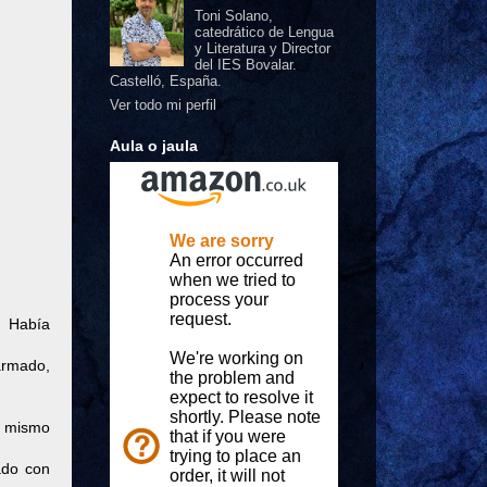
Toni Solano,
catedrático de Lengua
y Literatura y Director
del IES Bovalar.
Castelló, España.
Ver todo mi perfil
Aula o jaula
. Había
armado,
l mismo
ado con