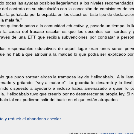
do todas las ayudas posibles llegaríamos a los niveles recomendados 
del contrato es su vinculación con la concesión de comisiones de ser
r la puñalada por la espalda en los claustros. Este tipo de declaraci
la mala fe."
ron quitando patas a la comunidad educativa y, pasado un tiempo, la 
e la causa del fracaso escolar es que los docentes son sordos y p
a través de una ETT que recibía subvenciones por contratar a perso
os responsables educativos de aquel lugar eran unos seres perv
que no había que atribuir a la maldad lo que podía ser explicado por
 que pudo sortear airoso la tramposa ley de Heliogábalo. A la llam
rmado y gritando: "voy a matarte". La guardia lo desarmó y lo llevó 
enido dispuesto a ayudarlo e incluso había amenazado a quien lo p
ia. Heliogábalo tuvo que creerlo por no desmerecer su propia ley. Si 
balo tal vez pudieran salir del bucle en el que están atrapados.
to y reducir el abandono escolar
Crédito de la imagen: '
Tiger and Turtle - Magi