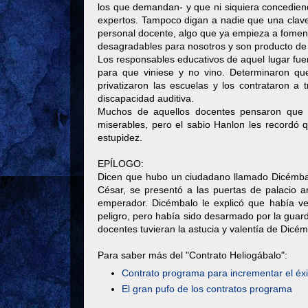
los que demandan- y que ni siquiera concedien
expertos. Tampoco digan a nadie que una clave 
personal docente, algo que ya empieza a fomenta
desagradables para nosotros y son producto de 
Los responsables educativos de aquel lugar fue
para que viniese y no vino. Determinaron qu
privatizaron las escuelas y los contrataron 
discapacidad auditiva.
Muchos de aquellos docentes pensaron que l
miserables, pero el sabio Hanlon les recordó 
estupidez.
EPÍLOGO:
Dicen que hubo un ciudadano llamado Dicémbalo
César, se presentó a las puertas de palacio a
emperador. Dicémbalo le explicó que había v
peligro, pero había sido desarmado por la guard
docentes tuvieran la astucia y valentía de Dicém
Para saber más del "Contrato Heliogábalo":
Contrato programa para incrementar el éxi
El gran pufo de los contratos programa