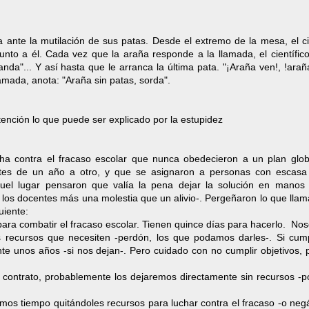
 ante la mutilación de sus patas. Desde el extremo de la mesa, el ci
nto a él. Cada vez que la araña responde a la llamada, el científico
da"... Y así hasta que le arranca la última pata. "¡Araña ven!, !arañ
mada, anota: "Araña sin patas, sorda".
ntención lo que puede ser explicado por la estupidez
ha contra el fracaso escolar que nunca obedecieron a un plan glob
ntes de un año a otro, y que se asignaron a personas con escasa
quel lugar pensaron que valía la pena dejar la solución en manos
los docentes más una molestia que un alivio-. Pergeñaron lo que lla
guiente:
para combatir el fracaso escolar. Tienen quince días para hacerlo. Nos
s recursos que necesiten -perdón, los que podamos darles-. Si cum
te unos años -si nos dejan-. Pero cuidado con no cumplir objetivos, 
ro contrato, probablemente los dejaremos directamente sin recursos -
amos tiempo quitándoles recursos para luchar contra el fracaso -o ne