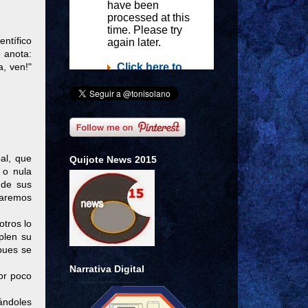
entífico
 anota:
a, ven!"
al, que
Quijote News 2015
 o nula
 de sus
maremos
otros lo
plen su
pues se
Narrativa Digital
por poco
gándoles