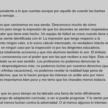
quivalente a lo que cuentas aunque por aquello de cuando las barbas
s a remojar…
 Veo que caminamos en esa senda. Desconozco mucho de cómo
frío pero tengo la impresión de que los docentes se sienten respetados
valor que tiene este hecho. Un equipo de fútbol se crece cuando tiene 
e siente identificada con él. La impresión que tengo respecto a la
ento ningún calor, a lo sumo cálculo interesado, no verdadero interés e
en ningún caso por la inspección ni por los dirigentes educativos.
za totalmente accesoria y que mis alumnos también lo son. El énfasis
 consonancia con el poder que son las que reciben a sus hijos. Esto n
gábalo va en ese sentido. Los profesores no podemos denunciar la
e desprestigiarnos más, no podemos luchar por nuestros derechos (qu
infinitas vacaciones), no podemos revelar la realidad bajo pena de
dernos, que no lo hacen porque les interese un ardite sino por mero
es les importamos bien poco y me temo que los chavales menos todavía.
que en poco tiempo se ha labrado una fama de tonto difícilmente
rupo de adaptación curricular, a ver si puede progresar. Y lo siento po
al menos luchan contra la adversidad. O al menos algunos lo intentan.