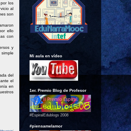
por los
vicio al
ones son
llamaron
or ello
nas con
ersos y
 simple
Mi aula en vídeo
ada del
ante el
onía en
1er. Premio Blog de Profesor
nuestros
#EspiralEdublogs 2008
#piensamelamor
c Mountain
'