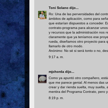
Toni Solano
dijo...
Ro: Una de las perversidades del contr
ámbitos de aplicación, como para señal
que estarían dispuestos a conceder. En
contrato-programa para alcanzar unos
y recursos que la administración nos r
claramente que ya teníamos ese proyec
rueda, diseñamos otro proyecto para q
llamarlo de otro modo.
Anónimo: No sé si será tonto o no, des
9:17 a. m.
mjchorda
dijo...
Como ya apuntó otro compañero, estás
que me parece genial. Al menos das un
crear y dar rienda suelta, muy suelta, 
mentira del Programa Contrato, pero 
8:19 p. m.