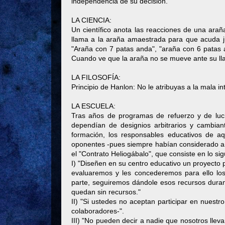
independencia de su decisión.
LA CIENCIA:
Un científico anota las reacciones de una araña
llama a la araña amaestrada para que acuda ju
"Araña con 7 patas anda", "araña con 6 patas an
Cuando ve que la araña no se mueve ante su lla
LA FILOSOFÍA:
Principio de Hanlon: No le atribuyas a la mala i
LA ESCUELA:
Tras años de programas de refuerzo y de luc
dependían de designios arbitrarios y cambia
formación, los responsables educativos de a
oponentes -pues siempre habían considerado a 
el "Contrato Heliogábalo", que consiste en lo si
I) "Diseñen en su centro educativo un proyecto 
evaluaremos y les concederemos para ello lo
parte, seguiremos dándole esos recursos duran
quedan sin recursos."
II) "Si ustedes no aceptan participar en nuest
colaboradores-".
III) "No pueden decir a nadie que nosotros llev