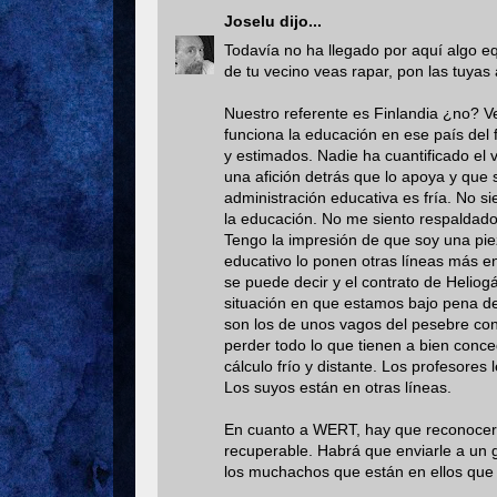
Joselu
dijo...
Todavía no ha llegado por aquí algo e
de tu vecino veas rapar, pon las tuya
Nuestro referente es Finlandia ¿no?
funciona la educación en ese país del 
y estimados. Nadie ha cuantificado el 
una afición detrás que lo apoya y que s
administración educativa es fría. No si
la educación. No me siento respaldado 
Tengo la impresión de que soy una pie
educativo lo ponen otras líneas más en
se puede decir y el contrato de Helio
situación en que estamos bajo pena d
son los de unos vagos del pesebre con 
perder todo lo que tienen a bien conce
cálculo frío y distante. Los profesor
Los suyos están en otras líneas.
En cuanto a WERT, hay que reconocer 
recuperable. Habrá que enviarle a un g
los muchachos que están en ellos que 