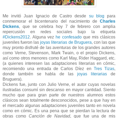
Me invitó Juan Ignacio de Castro desde
su blog
para
conmemorar el bicentenario del nacimiento de
Charles
Dickens
, que se celebra hoy 7 de febrero con amplia
repercusión en redes sociales bajo la etiqueta
#Dickens2012
. Alguna vez
he confesado
que mis clásicos
juveniles fueron las
joyas literarias de Bruguera
, con las que
muy pronto disfruté de las aventuras de los grandes autores
como Verne, Stevenson, Mark Twain, o el propio Dickens,
así como otros menores como Karl May, Rider Haggard, etc.
(a quienes interesen las adaptaciones literarias en cómic,
recomiendo una entrada de Carlos Díez en
Tres Tizas
,
donde también se habla de las
joyas literarias
de
Bruguera).
Dickens fue, junto con Julio Verne, el autor cuyas novelas
ilustradas consumí sin descanso en mayor cantidad. Siento
mucho que para gran parte de nuestros alumnos estos
clásicos sean totalmente desconocidos, pese a que hay en
el mercado algunas adaptaciones juveniles tanto en novela
como en cómic. Es una pena que se pierdan la lectura de
obras como
Canción de Navidad
, que fue una de mis