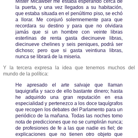
Míster Micawber me estaba esperando cerca de
la puerta, y una vez llegados a su habitación,
que estaba situada en el penúltimo piso, se echó
a llorar. Me conjuró solemnemente para que
recordara su destino y para que no olvidara
jamás que si un hombre con veinte libras
esterlinas de renta gasta diecinueve libras,
diecinueve chelines y seis peniques, podrá ser
dichoso; pero que si gasta veintiuna libras,
nunca se librará de la miseria.
Y la tercera expresa la idea que tenemos muchos del
mundo de la política:
He apresado el arte salvaje que llaman
taquigrafía y saco de ello bastante dinero; hasta
he adquirido una gran reputación en esa
especialidad y pertenezco a los doce taquígrafos
que recogen los debates del Parlamento para un
periódico de la mañana. Todas las noches tomo
nota de predicciones que no se cumplirán nunca;
de profesiones de fe a las que nadie es fiel; de
explicaciones que no tienen otro objeto que