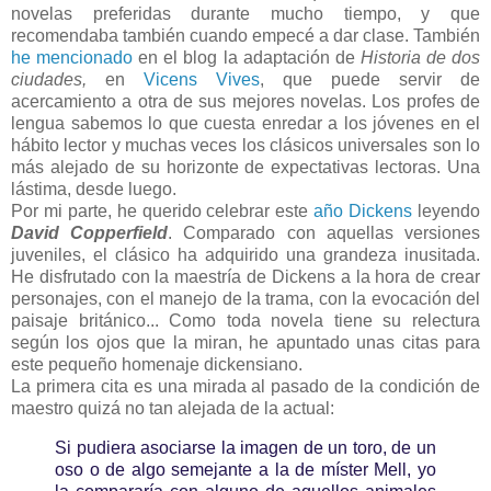
novelas preferidas durante mucho tiempo, y que
recomendaba también cuando empecé a dar clase. También
he mencionado
en el blog la adaptación de
Historia de dos
ciudades,
en
Vicens Vives
, que puede servir de
acercamiento a otra de sus mejores novelas. Los profes de
lengua sabemos lo que cuesta enredar a los jóvenes en el
hábito lector y muchas veces los clásicos universales son lo
más alejado de su horizonte de expectativas lectoras. Una
lástima, desde luego.
Por mi parte, he querido celebrar este
año Dickens
leyendo
David Copperfield
. Comparado con aquellas versiones
juveniles, el clásico ha adquirido una grandeza inusitada.
He disfrutado con la maestría de Dickens a la hora de crear
personajes, con el manejo de la trama, con la evocación del
paisaje británico... Como toda novela tiene su relectura
según los ojos que la miran, he apuntado unas citas para
este pequeño homenaje dickensiano.
La primera cita es una mirada al pasado de la condición de
maestro quizá no tan alejada de la actual:
Si pudiera asociarse la imagen de un toro, de un
oso o de algo semejante a la de míster Mell, yo