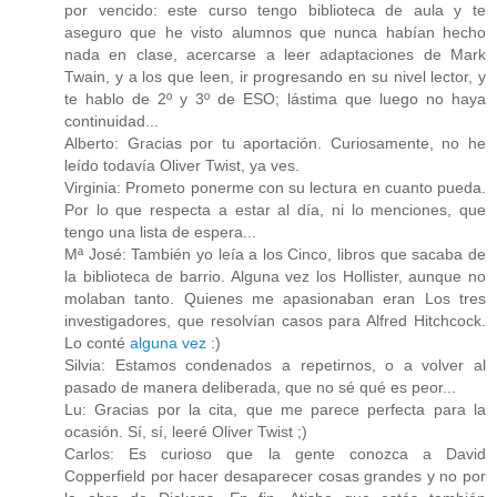
por vencido: este curso tengo biblioteca de aula y te
aseguro que he visto alumnos que nunca habían hecho
nada en clase, acercarse a leer adaptaciones de Mark
Twain, y a los que leen, ir progresando en su nivel lector, y
te hablo de 2º y 3º de ESO; lástima que luego no haya
continuidad...
Alberto: Gracias por tu aportación. Curiosamente, no he
leído todavía Oliver Twist, ya ves.
Virginia: Prometo ponerme con su lectura en cuanto pueda.
Por lo que respecta a estar al día, ni lo menciones, que
tengo una lista de espera...
Mª José: También yo leía a los Cinco, libros que sacaba de
la biblioteca de barrio. Alguna vez los Hollister, aunque no
molaban tanto. Quienes me apasionaban eran Los tres
investigadores, que resolvían casos para Alfred Hitchcock.
Lo conté
alguna vez
:)
Silvia: Estamos condenados a repetirnos, o a volver al
pasado de manera deliberada, que no sé qué es peor...
Lu: Gracias por la cita, que me parece perfecta para la
ocasión. Sí, sí, leeré Oliver Twist ;)
Carlos: Es curioso que la gente conozca a David
Copperfield por hacer desaparecer cosas grandes y no por