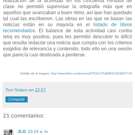
realización de la actividad en los cincuenta minutos de
clase no permitió supervisar la ortografía más que en
aquellos que avanzaban a buen ritmo, así que han quedado
tal cual las escribieron. Las obras en las que se basan las
noticias están en su mayoría en el
listado de libros
recomendados
. El balance de esta actividad casi contra
reloj es muy positivo, pues les permitió descubrir lo difícil
que resulta redactar una noticia que cumpla con los criterios
exigidos de relevancia y contenido, todo ello en una sesión
que parecía casi destinada a perderse.
Crédito de la imagen:
http://www.flickr.com/photos/97534175@N00/2303897719
Toni Solano
en
22:57
Compartir
21 comentarios:
JLG
10:24 a. m.