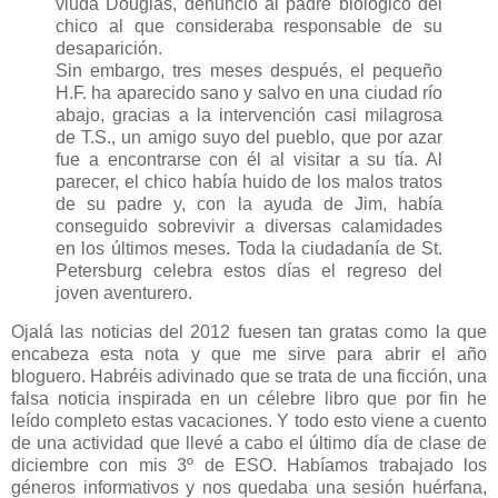
viuda Douglas, denunció al padre biológico del
chico al que consideraba responsable de su
desaparición.
Sin embargo, tres meses después, el pequeño
H.F. ha aparecido sano y salvo en una ciudad río
abajo, gracias a la intervención casi milagrosa
de T.S., un amigo suyo del pueblo, que por azar
fue a encontrarse con él al visitar a su tía. Al
parecer, el chico había huido de los malos tratos
de su padre y, con la ayuda de Jim, había
conseguido sobrevivir a diversas calamidades
en los últimos meses. Toda la ciudadanía de St.
Petersburg celebra estos días el regreso del
joven aventurero.
Ojalá las noticias del 2012 fuesen tan gratas como la que
encabeza esta nota y que me sirve para abrir el año
bloguero. Habréis adivinado que se trata de una ficción, una
falsa noticia inspirada en un célebre libro que por fin he
leído completo estas vacaciones. Y todo esto viene a cuento
de una actividad que llevé a cabo el último día de clase de
diciembre con mis 3º de ESO. Habíamos trabajado los
géneros informativos y nos quedaba una sesión huérfana,