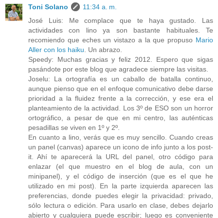
Toni Solano
11:34 a. m.
José Luis: Me complace que te haya gustado. Las
actividades con lino ya son bastante habituales. Te
recomiendo que eches un vistazo a la que propuso
Mario
Aller con los haiku
. Un abrazo.
Speedy: Muchas gracias y feliz 2012. Espero que sigas
pasándote por este blog que agradece siempre las visitas.
Joselu: La ortografía es un caballo de batalla continuo,
aunque pienso que en el enfoque comunicativo debe darse
prioridad a la fluidez frente a la corrección, y ese era el
planteamiento de la actividad. Los 3º de ESO son un horror
ortográfico, a pesar de que en mi centro, las auténticas
pesadillas se viven en 1º y 2º.
En cuanto a lino, verás que es muy sencillo. Cuando creas
un panel (canvas) aparece un icono de info junto a los post-
it. Ahí te aparecerá la URL del panel, otro código para
enlazar (el que muestro en el blog de aula, con un
minipanel), y el código de inserción (que es el que he
utilizado en mi post). En la parte izquierda aparecen las
preferencias, donde puedes elegir la privacidad: privado,
sólo lectura o edición. Para usarlo en clase, debes dejarlo
abierto y cualquiera puede escribir; luego es conveniente