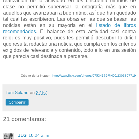
realización de la actividad en los cincuenta minutos de
clase no permitió supervisar la ortografía más que en
aquellos que avanzaban a buen ritmo, así que han quedado
tal cual las escribieron. Las obras en las que se basan las
noticias están en su mayoría en el
listado de libros
recomendados
. El balance de esta actividad casi contra
reloj es muy positivo, pues les permitió descubrir lo difícil
que resulta redactar una noticia que cumpla con los criterios
exigidos de relevancia y contenido, todo ello en una sesión
que parecía casi destinada a perderse.
Crédito de la imagen:
http://www.flickr.com/photos/97534175@N00/2303897719
Toni Solano
en
22:57
Compartir
21 comentarios:
JLG
10:24 a. m.