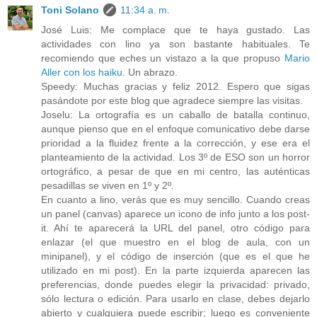
Toni Solano
11:34 a. m.
José Luis: Me complace que te haya gustado. Las
actividades con lino ya son bastante habituales. Te
recomiendo que eches un vistazo a la que propuso
Mario
Aller con los haiku
. Un abrazo.
Speedy: Muchas gracias y feliz 2012. Espero que sigas
pasándote por este blog que agradece siempre las visitas.
Joselu: La ortografía es un caballo de batalla continuo,
aunque pienso que en el enfoque comunicativo debe darse
prioridad a la fluidez frente a la corrección, y ese era el
planteamiento de la actividad. Los 3º de ESO son un horror
ortográfico, a pesar de que en mi centro, las auténticas
pesadillas se viven en 1º y 2º.
En cuanto a lino, verás que es muy sencillo. Cuando creas
un panel (canvas) aparece un icono de info junto a los post-
it. Ahí te aparecerá la URL del panel, otro código para
enlazar (el que muestro en el blog de aula, con un
minipanel), y el código de inserción (que es el que he
utilizado en mi post). En la parte izquierda aparecen las
preferencias, donde puedes elegir la privacidad: privado,
sólo lectura o edición. Para usarlo en clase, debes dejarlo
abierto y cualquiera puede escribir; luego es conveniente