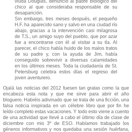
viuda Douglas, denunció al padre biológico del
chico al que consideraba responsable de su
desaparición.
Sin embargo, tres meses después, el pequeño
H.F. ha aparecido sano y salvo en una ciudad río
abajo, gracias a la intervención casi milagrosa
de T.S., un amigo suyo del pueblo, que por azar
fue a encontrarse con él al visitar a su tía. Al
parecer, el chico había huido de los malos tratos
de su padre y, con la ayuda de Jim, había
conseguido sobrevivir a diversas calamidades
en los últimos meses. Toda la ciudadanía de St.
Petersburg celebra estos días el regreso del
joven aventurero.
Ojalá las noticias del 2012 fuesen tan gratas como la que
encabeza esta nota y que me sirve para abrir el año
bloguero. Habréis adivinado que se trata de una ficción, una
falsa noticia inspirada en un célebre libro que por fin he
leído completo estas vacaciones. Y todo esto viene a cuento
de una actividad que llevé a cabo el último día de clase de
diciembre con mis 3º de ESO. Habíamos trabajado los
géneros informativos y nos quedaba una sesión huérfana,