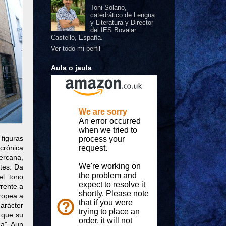
Toni Solano,
catedrático de Lengua
y Literatura y Director
del IES Bovalar.
Castelló, España.
Ver todo mi perfil
Aula o jaula
figuras
crónica
cercana,
ntes. Da
el tono
frente a
uropea a
arácter
y que su
na". Aun