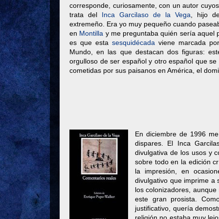
corresponde, curiosamente, con un autor cuyos 
trata del
Inca Garcilaso de la Vega
, hijo d
extremeño. Era yo muy pequeño cuando paseaba 
en
Montilla
y me preguntaba quién sería aquel p
es que esta
sesquidécada
viene marcada por 
Mundo, en las que destacan dos figuras: est
orgulloso de ser español y otro español que se
cometidas por sus paisanos en América, el dom
En diciembre de 1996 me a
dispares. El Inca Garci
divulgativa de los usos y 
sobre todo en la edición c
la impresión, en ocasio
divulgativo que imprime a s
los colonizadores, aunque 
este gran prosista. Co
justificativo, quería demo
religión no estaba muy lej