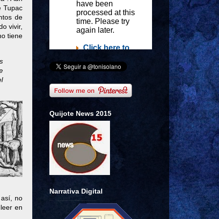
e Tupac
ntos de
o vivir,
o tiene
s
e
l
Quijote News 2015
Narrativa Digital
 así, no
leer en