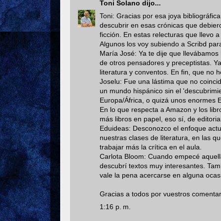
Toni Solano
dijo...
Toni: Gracias por esa joya bibliográfi
descubrir en esas crónicas que debiero
ficción. En estas relecturas que llevo
Algunos los voy subiendo a Scribd par
María José: Ya te dije que llevábamos
de otros pensadores y preceptistas. Y
literatura y conventos. En fin, que no
Joselu: Fue una lástima que no coinc
un mundo hispánico sin el 'descubrimie
Europa/África, o quizá unos enormes E
En lo que respecta a Amazon y los libro
más libros en papel, eso sí, de edito
Eduideas: Desconozco el enfoque actua
nuestras clases de literatura, en las q
trabajar más la crítica en el aula.
Carlota Bloom: Cuando empecé aquella
descubrí textos muy interesantes. Tam
vale la pena acercarse en alguna ocas
Gracias a todos por vuestros comentari
1:16 p. m.