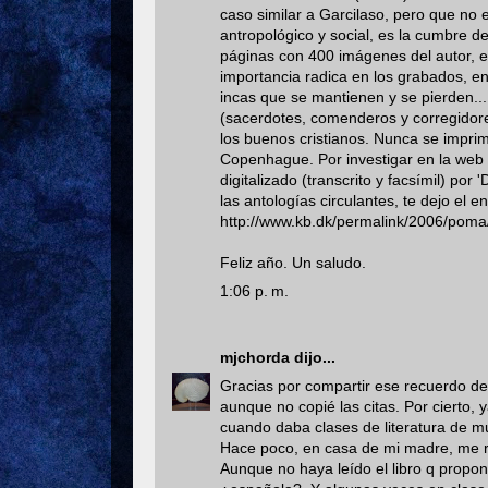
caso similar a Garcilaso, pero que no e
antropológico y social, es la cumbre d
páginas con 400 imágenes del autor, e
importancia radica en los grabados, en
incas que se mantienen y se pierden... 
(sacerdotes, comenderos y corregidores
los buenos cristianos. Nunca se imprimi
Copenhague. Por investigar en la web 
digitalizado (transcrito y facsímil) po
las antologías circulantes, te dejo el e
http://www.kb.dk/permalink/2006/poma
Feliz año. Un saludo.
1:06 p. m.
mjchorda
dijo...
Gracias por compartir ese recuerdo de 
aunque no copié las citas. Por cierto,
cuando daba clases de literatura de m
Hace poco, en casa de mi madre, me re
Aunque no haya leído el libro q propo