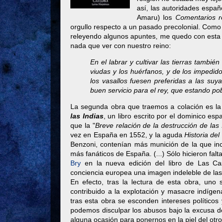
así, las autoridades espa
Amaru) los
Comentarios r
orgullo respecto a un pasado precolonial. Como 
releyendo algunos apuntes, me quedo con esta 
nada que ver con nuestro reino:
En el labrar y cultivar las tierras tambié
viudas y los huérfanos, y de los impedido
los vasallos fuesen preferidas a las su
buen servicio para el rey, que estando po
La segunda obra que traemos a colación es la
las Indias
, un libro escrito por el dominico e
que la "
Breve relación de la destrucción de las 
vez en España en 1552, y la aguda
Historia de
Benzoni, contenían más munición de la que in
más fanáticos de España. (...) Sólo hicieron falt
Bry
en la nueva edición del libro de Las Cas
conciencia europea una imagen indeleble de las
En efecto, tras la lectura de esta obra, un
contribuido a la explotación y masacre indíge
tras esta obra se esconden intereses políticos 
podemos disculpar los abusos bajo la excusa 
alguna ocasión para ponernos en la piel del otr