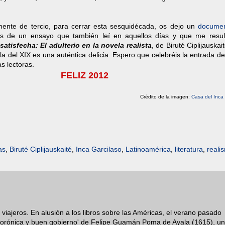
ente de tercio, para cerrar esta sesquidécada, os dejo un
documen
s de un ensayo que también leí en aquellos días y que me resu
satisfecha: El adulterio en la novela realista
, de Biruté Ciplijauskai
ela del XIX es una auténtica delicia. Espero que celebréis la entrada d
s lectoras.
FELIZ 2012
Crédito de la imagen:
Casa del Inca 
as
,
Biruté Ciplijauskaité
,
Inca Garcilaso
,
Latinoamérica
,
literatura
,
reali
 viajeros. En alusión a los libros sobre las Américas, el verano pasado
orónica y buen gobierno' de Felipe Guamán Poma de Ayala (1615), un