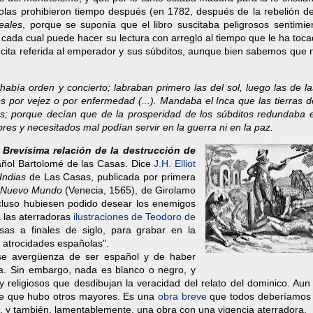
ñolas prohibieron tiempo después (en 1782, después de la rebelión d
eales
, porque se suponía que el libro suscitaba peligrosos sentimie
cada cual puede hacer su lectura con arreglo al tiempo que le ha tocad
cita referida al emperador y sus súbditos, aunque bien sabemos que n
n había orden y concierto; labraban primero las del sol, luego las de la
s por vejez o por enfermedad (...). Mandaba el Inca que las tierras d
yas; porque decían que de la prosperidad de los súbditos redundaba e
bres y necesitados mal podían servir en la guerra ni en la paz.
Brevísima relación de la destrucción de
spañol Bartolomé de las Casas. Dice
J.H. Elliot
Indias
de Las Casas, publicada por primera
l Nuevo Mundo
(Venecia, 1565), de Girolamo
cluso hubiesen podido desear los enemigos
a las aterradoras
ilustraciones de Teodoro de
as a finales de siglo, para grabar en la
 atrocidades españolas".
o se avergüenza de ser español y de haber
na. Sin embargo, nada es blanco o negro, y
y religiosos que desdibujan la veracidad del relato del dominico. Aun
de que hubo otros mayores. Es una
obra breve
que todos deberíamos 
o, y también, lamentablemente, una obra con una vigencia aterradora.