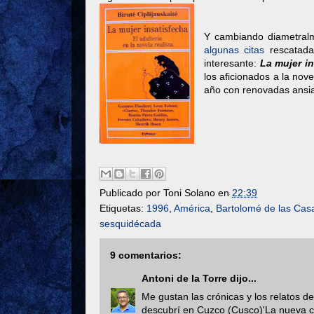
Y cambiando diametralm
algunas citas
rescatada
interesante:
La mujer in
los aficionados a la nov
año con renovadas ansia
Publicado por
Toni Solano
en
22:39
Etiquetas:
1996
,
América
,
Bartolomé de las Cas
sesquidécada
9 comentarios:
Antoni de la Torre
dijo...
Me gustan las crónicas y los relatos de
descubrí en Cuzco (Cusco)'La nueva c