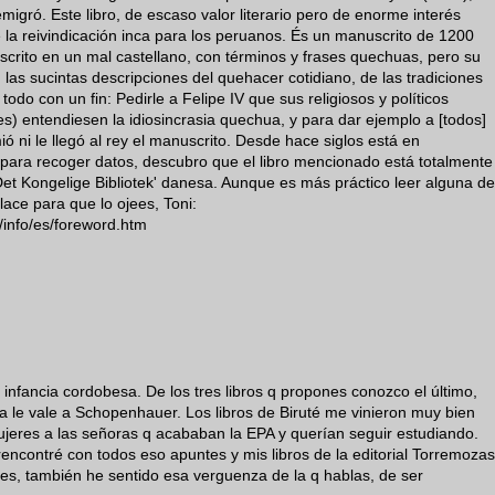
migró. Este libro, de escaso valor literario pero de enorme interés
e la reivindicación inca para los peruanos. És un manuscrito de 1200
scrito en un mal castellano, con términos y frases quechuas, pero su
 las sucintas descripciones del quehacer cotidiano, de las tradiciones
todo con un fin: Pedirle a Felipe IV que sus religiosos y políticos
) entendiesen la idiosincrasia quechua, y para dar ejemplo a [todos]
ó ni le llegó al rey el manuscrito. Desde hace siglos está en
para recoger datos, descubro que el libro mencionado está totalmente
r 'Det Kongelige Bibliotek' danesa. Aunque es más práctico leer alguna de
nlace para que lo ojees, Toni:
/info/es/foreword.htm
infancia cordobesa. De los tres libros q propones conozco el último,
 ya le vale a Schopenhauer. Los libros de Biruté me vinieron muy bien
ujeres a las señoras q acababan la EPA y querían seguir estudiando.
ncontré con todos eso apuntes y mis libros de la editorial Torremozas
nes, también he sentido esa verguenza de la q hablas, de ser