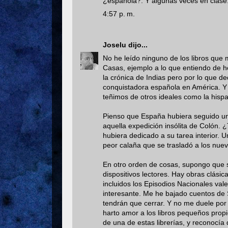
¿española?. Y algunas veces en clase
4:57 p. m.
Joselu
dijo...
No he leído ninguno de los libros que
Casas, ejemplo a lo que entiendo de ho
la crónica de Indias pero por lo que de
conquistadora española en América. Y
teñimos de otros ideales como la hisp
Pienso que España hubiera seguido una 
aquella expedición insólita de Colón. 
hubiera dedicado a su tarea interior. U
peor calaña que se trasladó a los nuevo
En otro orden de cosas, supongo que s
dispositivos lectores. Hay obras clásic
incluidos los Episodios Nacionales vale
interesante. Me he bajado cuentos de 
tendrán que cerrar. Y no me duele por 
harto amor a los libros pequeños propi
de una de estas librerías, y reconocía 