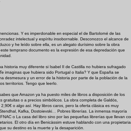
.
 mencionas. Y es imperdonable en especial el de Bartolomé de las
nradez intelectual y espíritu insobornable. Desconozco el alcance de
duzco y he leído sobre ella, es un alegato durísimo sobre la obra
 este temprano documento es la expresión de esa depredación que
anidad.
historia muy diferente si Isabel II de Castilla no hubiera sufragado
¿Te imaginas que hubiera sido Portugal o Italia? Y que España se
na desmesura y un error de la historia por parte de la población de la
s territorios. Tengo que leerlo.
abes que Amazon ya ha puesto miles de libros a disposición de los
as gratuitas o a precios simbólicos. La obra completa de Galdós,
 2,90€ o algo así. Hay libros caros, pero la oferta clásica es muy
Stendhal, Kafka, Dostoievski… Pobres librerías. La inmensa mayoría
FNAC o La casa del libro sino por las pequeñas librerías que llevan co
etarios. El otro día en Benicàssim estuve hablando con una propietaria
que su destino es la muerte y la desaparición.