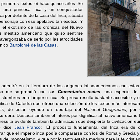
primeros textos leí hace quince años. Se
e una princesa inca y un conquistador
por delante de la casa del Inca, situada
ersonaje con ese apelativo tan exótico. Y
el exotismo de las crónicas del Nuevo
e mestizo americano que quiso sentirse
 avergonzaba de serlo por las atrocidades
inico
Bartolomé de las Casas
.
dentré en la literatura de los orígenes latinoamericanos con estas 
laso me sorprendió con sus
Comentarios reales
, una especie de 
costumbres en el imperio inca. Su prosa resulta bastante accesible y 
rítica de Cátedra que ofrece una selección de los textos más interesa
nes, de estar leyendo un reportaje del
National Geographic
, por 
u obra. Destaca también el interés por dignificar al nativo americano 
resulta evidente también la admiración que despierta la civilización e
mo dice
Jean Franco
: "El propósito fundamental del Inca era de c
strar que el imperio inca podía compararse con los de Roma y Grecia 
os del monoteísmo, y que por lo tanto estaba madura para la fe cristia