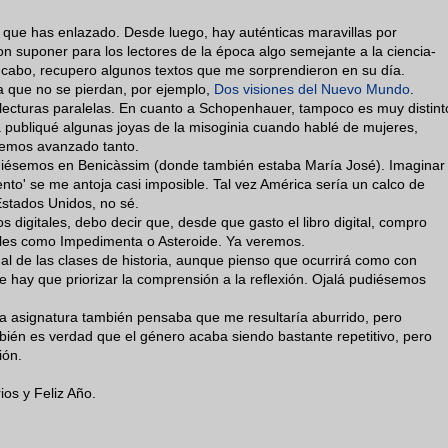
ca que has enlazado. Desde luego, hay auténticas maravillas por
n suponer para los lectores de la época algo semejante a la ciencia-
 a cabo, recupero algunos textos que me sorprendieron en su día.
a que no se pierdan, por ejemplo,
Dos visiones del Nuevo Mundo
.
 lecturas paralelas. En cuanto a Schopenhauer, tampoco es muy distint
a publiqué algunas joyas de la misoginia cuando hablé de mujeres,
 hemos avanzado tanto.
idiésemos en Benicàssim (donde también estaba María José). Imaginar
nto' se me antoja casi imposible. Tal vez América sería un calco de
stados Unidos, no sé.
s digitales, debo decir que, desde que gasto el libro digital, compro
riales como Impedimenta o Asteroide. Ya veremos.
l de las clases de historia, aunque pienso que ocurrirá como con
ue hay que priorizar la comprensión a la reflexión. Ojalá pudiésemos
 asignatura también pensaba que me resultaría aburrido, pero
bién es verdad que el género acaba siendo bastante repetitivo, pero
ión.
os y Feliz Año.