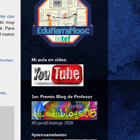
to con
ltó muy
té. Para
el nuevo
Mi aula en vídeo
Garcilaso
smo
,
1er. Premio Blog de Profesor
#EspiralEdublogs 2008
#piensamelamor